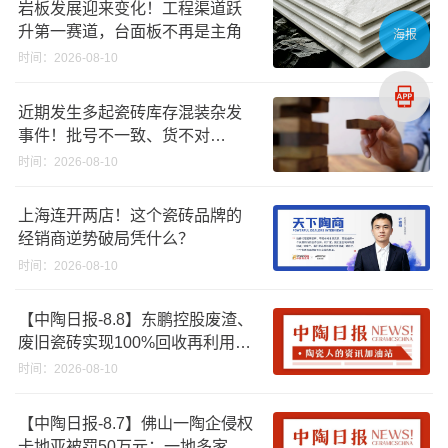
岩板发展迎来变化！工程渠道跃
升第一赛道，台面板不再是主角
海报
时间：2026-08-10
近期发生多起瓷砖库存混装杂发
事件！批号不一致、货不对
板……
时间：2026-08-10
上海连开两店！这个瓷砖品牌的
经销商逆势破局凭什么？
时间：2026-08-10
【中陶日报-8.8】东鹏控股废渣、
废旧瓷砖实现100%回收再利用；
江西一陶企资产将以2670.88万起
时间：2026-08-10
拍；浙江45批次卫浴产品质量不
合格
【中陶日报-8.7】佛山一陶企侵权
卡地亚被罚50万元；一地多家陶