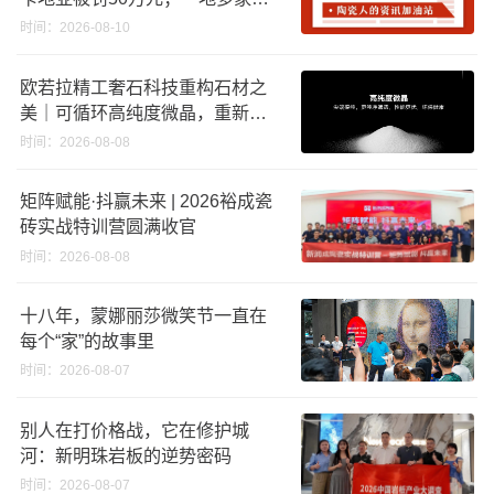
企将涨价；福建持续推进“煤改气”
时间：2026-08-10
，引导退出低利用率生产线
欧若拉精工奢石科技重构石材之
美｜可循环高纯度微晶，重新定
义高端奢石原料
时间：2026-08-08
矩阵赋能·抖赢未来 | 2026裕成瓷
砖实战特训营圆满收官
时间：2026-08-08
十八年，蒙娜丽莎微笑节一直在
每个“家”的故事里
时间：2026-08-07
别人在打价格战，它在修护城
河：新明珠岩板的逆势密码
时间：2026-08-07