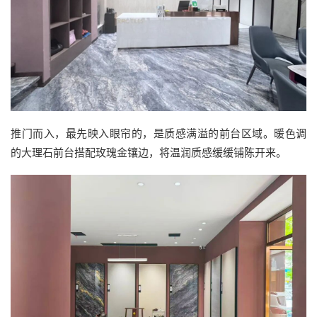
推门而入，最先映入眼帘的，是质感满溢的前台区域。暖色调
的大理石前台搭配玫瑰金镶边，将温润质感缓缓铺陈开来。