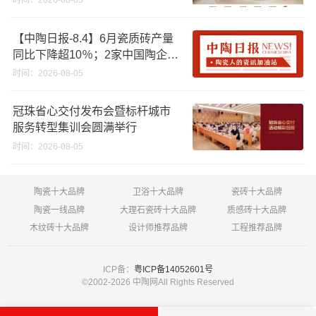
时间：2026-08-05
【中陶日报-8.4】6月瓷质砖产量
同比下降超10％；2家中国陶企亮
相马来西亚ARCHIDEX 2026石材
时间：2026-08-05
展；东鹏已斥资4852万回购股
份；方向集团出海
冠珠省心交付发布会暨标杆城市
服务转型集训会圆满举行
时间：2026-08-05
陶瓷十大品牌
卫浴十大品牌
瓷砖十大品牌
陶瓷一线品牌
大理石瓷砖十大品牌
质感砖十大品牌
木纹砖十大品牌
设计师推荐品牌
工程推荐品牌
ICP备：
粤ICP备14052601号
©2002-
2026 中陶网All Rights Reserved