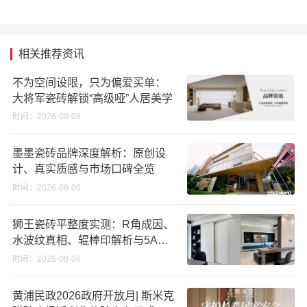
相关推荐资讯
不为空间设限，只为偏爱买单：
大将军瓷砖解锁“高级哑”人居美学
时间：2026-08-06
墨墨瓷砖品牌深度解析：原创设
计、真实质感与市场口碑全览
时间：2026-08-06
狮王瓷砖平整度实测：R角成因、
水波纹真相、辊棒印解析与5A标
准选购指南
时间：2026-08-06
黄浦民政2026政府开放月| 斯米克