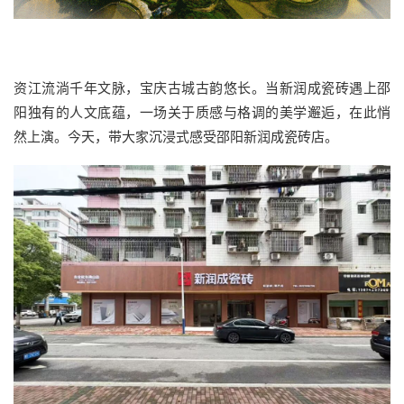
资江流淌千年文脉，宝庆古城古韵悠长。当新润成瓷砖遇上邵
阳独有的人文底蕴，一场关于质感与格调的美学邂逅，在此悄
然上演。今天，带大家沉浸式感受邵阳新润成瓷砖店。