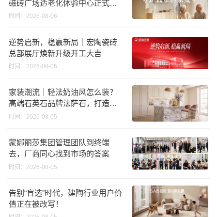
磁砖广场适老化体验中心正式亮
相
时间：2026-08-06
逆势启新，稳赢新局｜宏陶瓷砖
总部展厅焕新升级开工大吉
时间：2026-08-05
家装潮流｜轻法奶油风怎么装？
高端石英石品牌法萨石，打造质
感橱柜台面
时间：2026-08-05
蒙娜丽莎集团管理团队到终端
去，厂商同心找到市场的答案
时间：2026-08-05
告别“盲选”时代，建陶行业用户价
值正在被改写！