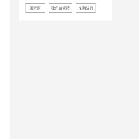
雅素丽
独角兽瓷砖
东鹏洁具