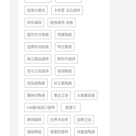
玫瑰马赛克
卡布里·玉石瓷砖
同乐磁砖
能强瓷砖·岩板
盛世东方陶瓷
雨果陶瓷
金牌亚洲岩板
特元陶瓷
珠江精品瓷砖
新时代瓷砖
圣马力亚瓷砖
君领陶瓷
佳怡居陶瓷
好又美陶瓷
塞纳河陶瓷
惠达卫浴
大角鹿岩板
HBI欧洲进口瓷砖
奥普兰
君悦磁砖
无界木纹砖
金牌卫浴
珈纳陶瓷
保斐利瓷砖
诗曼丽陶瓷