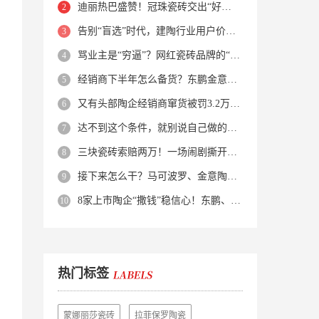
迪丽热巴盛赞！冠珠瓷砖交出“好房子”的标准答卷
告别“盲选”时代，建陶行业用户价值正在被改写！
骂业主是“穷逼”？网红瓷砖品牌的“真实面目”被揭开了！
经销商下半年怎么备货？东鹏金意陶马可波罗等10大品牌集体亮剑
又有头部陶企经销商窜货被罚3.2万！品牌区域保护岌岌可危？
达不到这个条件，就别说自己做的是质感砖！
三块瓷砖索赔两万！一场闹剧撕开了装修“碰瓷”的遮羞布
接下来怎么干？马可波罗、金意陶、蒙娜丽莎、箭牌、欧神诺、宏宇…
8家上市陶企“撒钱”稳信心！东鹏、蒙娜丽莎等启动回购增持
热门标签
蒙娜丽莎瓷砖
拉菲保罗陶瓷