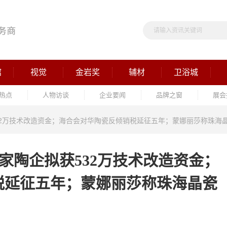
馆
视觉
金岩奖
辅材
卫浴城
热点
人物访谈
企业要闻
品牌之窗
展会
获532万技术改造资金；海合会对华陶瓷反倾销税延征五年；蒙娜丽莎称珠海
东2家陶企拟获532万技术改造资金；
税延征五年；蒙娜丽莎称珠海晶瓷