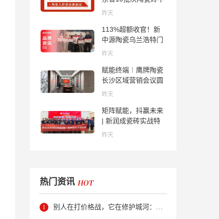
合格；科达购买特福
昨天
国际股份申请未通
113%超额收官！新
过；蒙娜丽莎5千万
中源陶瓷乌兰浩特门
回购股份；建霖家居
店周年活动圆满落幕
海外产能突破18亿元
昨天
赋能终端︱鹰牌陶瓷
长沙区域营销会议圆
满举行，共探渠道拓
昨天
展与门店升级新路径
矩阵赋能，抖赢未来
| 新润成瓷砖实战特
训营成功举办，吹响
昨天
品牌秋季营销冲锋
号！
热门资讯
别人在打价格战，它在修护城河：新明珠岩板的逆势密码