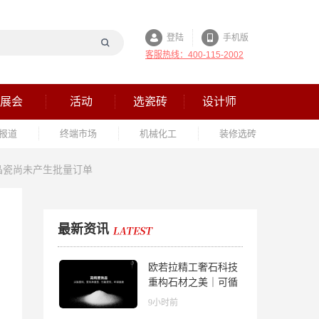
登陆
手机版
客服热线：400-115-2002
展会
活动
选瓷砖
设计师
报道
终端市场
机械化工
装修选砖
晶瓷尚未产生批量订单
最新资讯
欧若拉精工奢石科技
重构石材之美｜可循
环高纯度微晶，重新
9小时前
定义高端奢石原料