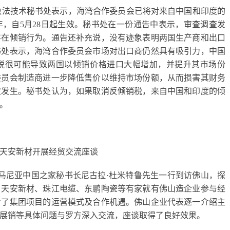
做法技术秘书处表示，海湾合作委员会已将对来自中国和印度的
，自5月28日起生效。秘书处在一份通告中表示，审查调查发
存在倾销行为。通告还补充说，没有迹象表明两国生产商和出口
书处表示，海湾合作委员会市场对出口商仍然具有吸引力，中国
税很可能导致两国以倾销价格进口大幅增加，并提升其市场份
委员会制造商进一步降低售价以维持市场份额，从而损害其财务
次发生。秘书处认为，如果取消反倾销税，来自中国和印度的倾
。
天安新材开展经贸交流座谈
罗马尼亚中国之家秘书长尼古拉·杜米特鲁先生一行到访佛山，探
、天安新材、珠江电缆、东鹏陶瓷等有家就有佛山造企业参与经
介了集团项目的运营模式及合作机遇。佛山企业代表逐一介绍主
展销等具体问题与罗方深入交流，座谈取得了良好效果。