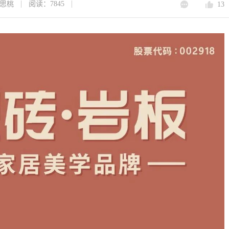
思桃
阅读：7845
13