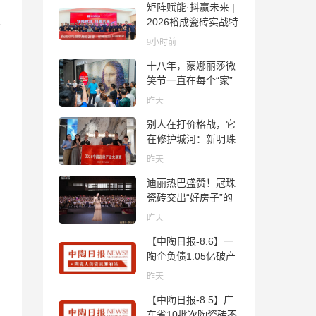
矩阵赋能·抖赢未来 |
2026裕成瓷砖实战特
训营圆满收官
9小时前
十八年，蒙娜丽莎微
笑节一直在每个“家”
的故事里
昨天
别人在打价格战，它
在修护城河：新明珠
岩板的逆势密码
昨天
迪丽热巴盛赞！冠珠
瓷砖交出“好房子”的
标准答卷
昨天
【中陶日报-8.6】一
陶企负债1.05亿破产
清算；东鹏拟延长基
昨天
金投资期限；工信部
【中陶日报-8.5】广
开展建陶行业能效领
东省10批次陶瓷砖不
跑者企业推荐工作