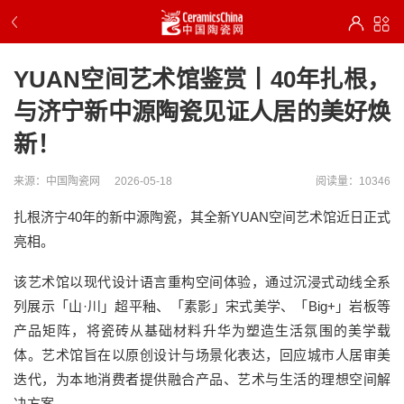
YUAN空间艺术馆鉴赏丨40年扎根，
与济宁新中源陶瓷见证人居的美好焕
新！
来源：中国陶瓷网
2026-05-18
阅读量：10346
扎根济宁40年的新中源陶瓷，其全新YUAN空间艺术馆近日正式
亮相。
该艺术馆以现代设计语言重构空间体验，通过沉浸式动线全系
列展示「山·川」超平釉、「素影」宋式美学、「Big+」岩板等
产品矩阵，将瓷砖从基础材料升华为塑造生活氛围的美学载
体。艺术馆旨在以原创设计与场景化表达，回应城市人居审美
迭代，为本地消费者提供融合产品、艺术与生活的理想空间解
决方案。