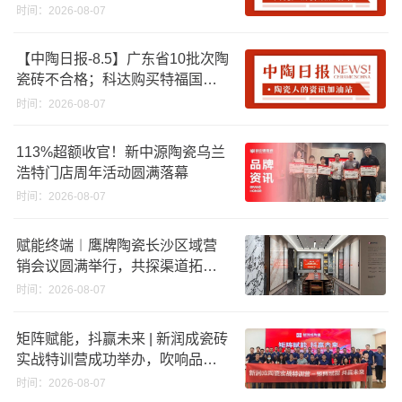
资期限；工信部开展建陶行业能
时间：2026-08-07
效领跑者企业推荐工作
【中陶日报-8.5】广东省10批次陶
瓷砖不合格；科达购买特福国际
股份申请未通过；蒙娜丽莎5千万
时间：2026-08-07
回购股份；建霖家居海外产能突
破18亿元
113%超额收官！新中源陶瓷乌兰
浩特门店周年活动圆满落幕
时间：2026-08-07
赋能终端︱鹰牌陶瓷长沙区域营
销会议圆满举行，共探渠道拓展
与门店升级新路径
时间：2026-08-07
矩阵赋能，抖赢未来 | 新润成瓷砖
实战特训营成功举办，吹响品牌
秋季营销冲锋号！
时间：2026-08-07