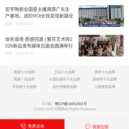
宏宇陶瓷全国星主播溯源广东生
产基地，进阶ROI长效变现新路径
时间：2026-08-07
体系造境·质感同源 | 繁花艺术砖2
026新品发布媒体见面会圆满举行
时间：2026-08-07
陶瓷十大品牌
卫浴十大品牌
瓷砖十大品牌
陶瓷一线品牌
大理石瓷砖十大品牌
质感砖十大品牌
木纹砖十大品牌
设计师推荐品牌
工程推荐品牌
ICP备：
粤ICP备14052601号
©2002-
2026 中陶网All Rights Reserved
免费咨询
我要加盟