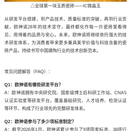
△全球第一块玉质瓷砖——IC微晶玉
从研发平台搭建，到产品技术、质量标准的突破，再到行业贡
献，欧神诺28年的技术坚守，最终都化作每一片瓷砖里看得
见、用得着的品质与安心。未来，欧神诺将继续依托强大的技
术研发体系，为消费者带来更多兼具美学价值与科技含量的瓷
砖产品，持续书写中国建陶行业的技术创新范本。
常见问题解答（FAQ）：
Q1：欧神诺有哪些研发平台？
A：欧神诺拥有中央研究院、国家级博士后科研工作站、CNAS
认证实验室等研发平台，覆盖基础研究、人才培养、检测认证
等环节，构成了行业领先的完整研发体系。
Q2：欧神诺参与了多少项标准制定？
A：截至2026年1月，欧神诺累计参与了9项国家标准、38项行