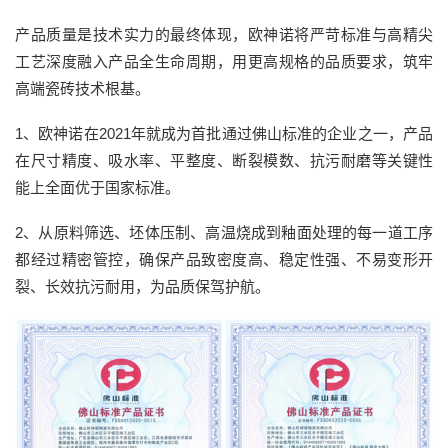
产品质量是技术实力的最终体现，欧神诺将严苛标准与高精尖
工艺深度融入产品全生命周期，用更高规格的品质要求，筑牢
高端瓷砖技术根基。
1、欧神诺在2021年就成为首批通过佛山标准的企业之一，产品
在尺寸精度、吸水率、平整度、断裂模数、抗污耐磨等关键性
能上全面优于国家标准。
2、从原料筛选、坯体压制、高温烧成到釉面处理的每一道工序
都经过精密管控，确保产品致密度高、稳定性强、不易变形开
裂、长效抗污耐用，为品质保驾护航。