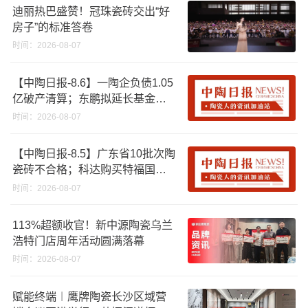
迪丽热巴盛赞！冠珠瓷砖交出“好
房子”的标准答卷
时间：2026-08-07
【中陶日报-8.6】一陶企负债1.05
亿破产清算；东鹏拟延长基金投
资期限；工信部开展建陶行业能
时间：2026-08-07
效领跑者企业推荐工作
【中陶日报-8.5】广东省10批次陶
瓷砖不合格；科达购买特福国际
股份申请未通过；蒙娜丽莎5千万
时间：2026-08-07
回购股份；建霖家居海外产能突
破18亿元
113%超额收官！新中源陶瓷乌兰
浩特门店周年活动圆满落幕
时间：2026-08-07
赋能终端︱鹰牌陶瓷长沙区域营