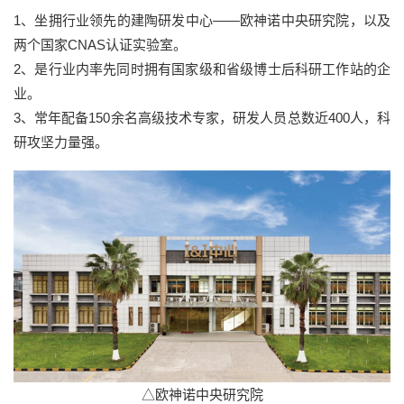
1、坐拥行业领先的建陶研发中心——欧神诺中央研究院，以及
两个国家CNAS认证实验室。
2、是行业内率先同时拥有国家级和省级博士后科研工作站的企
业。
3、常年配备150余名高级技术专家，研发人员总数近400人，科
研攻坚力量强。
△欧神诺中央研究院