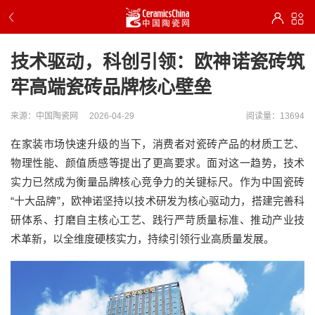
技术驱动，科创引领：欧神诺瓷砖筑
牢高端瓷砖品牌核心壁垒
来源：中国陶瓷网
2026-04-29
阅读量：13694
在家装市场快速升级的当下，消费者对瓷砖产品的材质工艺、
物理性能、颜值质感等提出了更高要求。面对这一趋势，技术
实力已然成为衡量品牌核心竞争力的关键标尺。作为中国瓷砖
“十大品牌”，欧神诺坚持以技术研发为核心驱动力，搭建完善科
研体系、打磨自主核心工艺、践行严苛质量标准、推动产业技
术革新，以全维度硬核实力，持续引领行业高质量发展。