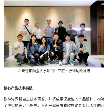
△景德镇陶瓷大学项目组专家一行到访欧神诺
核心产品技术突破
欧神诺深耕自主技术研发，并将成果深度植入产品设计，构筑
了坚实的差异化壁垒。下面一起来看看欧神诺具有代表性的几