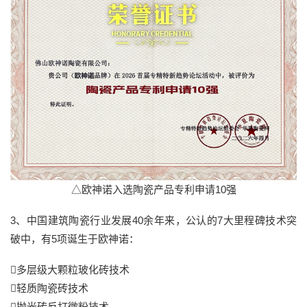
△欧神诺入选陶瓷产品专利申请10强
3、中国建筑陶瓷行业发展40余年来，公认的7大里程碑技术突
破中，有5项诞生于欧神诺：
多层级大颗粒玻化砖技术
轻质陶瓷砖技术
抛光砖反打微粉技术