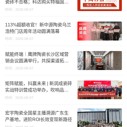
瓷砖不合格；科达购买特福国际
股份申请未通过；蒙娜丽莎5千万
时间：2026-08-07
回购股份；建霖家居海外产能突
破18亿元
113%超额收官！新中源陶瓷乌兰
浩特门店周年活动圆满落幕
时间：2026-08-07
赋能终端︱鹰牌陶瓷长沙区域营
销会议圆满举行，共探渠道拓展
与门店升级新路径
时间：2026-08-07
矩阵赋能，抖赢未来 | 新润成瓷砖
实战特训营成功举办，吹响品牌
秋季营销冲锋号！
时间：2026-08-07
宏宇陶瓷全国星主播溯源广东生
产基地，进阶ROI长效变现新路径