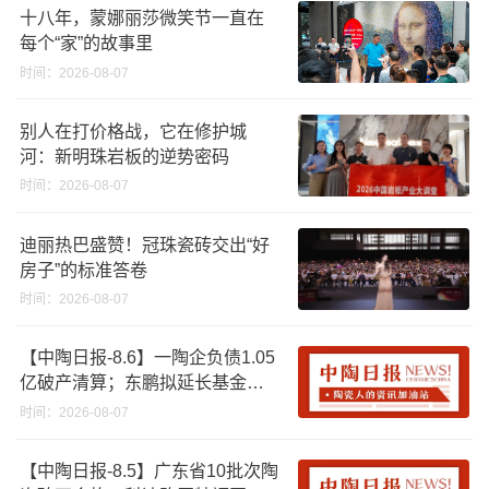
十八年，蒙娜丽莎微笑节一直在
每个“家”的故事里
时间：2026-08-07
别人在打价格战，它在修护城
河：新明珠岩板的逆势密码
时间：2026-08-07
迪丽热巴盛赞！冠珠瓷砖交出“好
房子”的标准答卷
时间：2026-08-07
【中陶日报-8.6】一陶企负债1.05
亿破产清算；东鹏拟延长基金投
资期限；工信部开展建陶行业能
时间：2026-08-07
效领跑者企业推荐工作
【中陶日报-8.5】广东省10批次陶