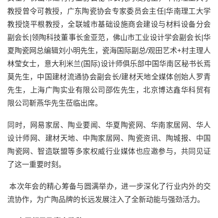
教授曾令可教授，广东陶瓷协会专家委员会主任|华南理工大学
教授饶平根教授，全联城市基础设施商会建设与材料设备分会
副会长|领陶科技董事长金亚范，佛山市工业设计学会副会长|华
夏陶瓷网总编辑刘小明先生，瓷海国际副总/观田艺术+村主理人
林莹女士，意大利米兰(国际)设计师俱乐部中国华南区秘书长焉
莫先生，中国建材流通协会副会长/建材天地全媒体创始人罗青
先生，上海广陶实业有限公司邵佐先生，北京博达鑫华科贸有
限公司靳燕华先生莅临出席。
同时，网易家居、陶业要闻、华夏陶瓷网、华南家居网、华人
设计师网、建材天地、中陶家居网、陶瓷资讯、陶城报、中国
陶瓷网、智造联盟等多家权威行业媒体也应邀参与，共同见证
了这一重要时刻。
本次年会的精心筹备与圆满举办，进一步深化了行业内外的交
流协作，为广陶品牌的长远发展注入了全新动能与强劲活力。