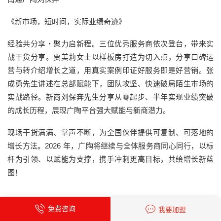
《新市场，短时间，实际业绩奇迹》
经验共分享・聚力启新程。三位优秀服务商依次登台，带来实
战干货分享。贾美莉女士以样板房打造为切入点，分享口碑运
营与转介绍增长之道，用真实案例印证好服务即是好营销。张
成勇先生讲述在总部赋能下，团队攻坚、快速破局陌生市场的
实战路径。新商刘保奔先生分享从零起步、半年实现业绩突破
的成长历程，展现广陶平台强大赋能与新商潜力。
现场干货满满、掌声不断，为全国伙伴提供可复制、可落地的
增长方法。2026 年，广陶将继续与全体服务商同心同行，以标
杆为引领、以赋能为支撑，携手冲刺更高目标，共绘增长新蓝
图！
免费咨询
我要加盟
05
第七届【醉美乡墅】总决赛