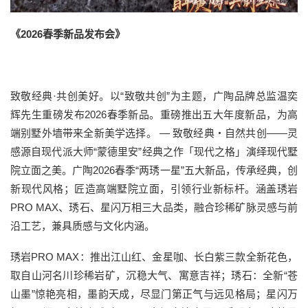
《2026春季新品发布会》
致敬经典·共创美好。以“致敬共创”为主题，广陶品牌总监温奕
辉先生重磅发布2026春季新品。重磅推出五大年度新品，为高
端别墅外墙带来全新美学选择。 — 致敬经典・自然共创——灵
感源自现代派大师“蒙德里安”经典之作「现代之格」演绎现代墅
院立面之美。广陶2026春季“两琇一星”五大新品，传承经典，创
新现代风格；匠造高端墅院立面，引领行业新标杆。涵盖琇岩
PRO MAX、琇石、星闪万相三大品类，融合珍稀矿脉灵感与前
沿工艺，兼具质感与文化内涵。
琇岩PRO MAX：推出江山红、金星咖、长白紫三款全新花色，
取自山河名川珍稀岩矿，沉稳大气、寓意吉祥；琇石：全新“苍
山墨”惊艳亮相，墨韵天成，尽显门第正气与远见格局；星闪万