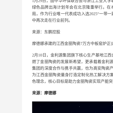
1月29日，由中华环保联合会与浙江工业大学
绿色品牌出海计划年会在北京隆重举行。在本
局，作为行业唯一代表成功入选2025“一带
中再次走在行业前列。
来源：东鹏控股
摩德娜承建的江西金丽陶瓷7万方中板窑炉正
2月10日，金利源集团旗下核心生产基地江
燃了金丽陶瓷的发展新希望，更承载着金利
集团的深度合作与携手共赢，也为高安陶瓷
为江西金丽陶瓷量身打造定制化热工解决方案，
色理念，核心目标是助力金丽陶瓷实现产能突
来源：摩德娜