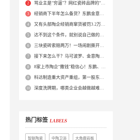
骂业主是“穷逼”？网红瓷砖品牌的“真实面目”被揭开了！
经销商下半年怎么备货？东鹏金意陶马可波罗等10大品牌集体亮剑
又有头部陶企经销商窜货被罚3.2万！品牌区域保护岌岌可危？
达不到这个条件，就别说自己做的是质感砖！
三块瓷砖索赔两万！一场闹剧撕开了装修“碰瓷”的遮羞布
接下来怎么干？马可波罗、金意陶、蒙娜丽莎、箭牌、欧神诺、宏宇…
8家上市陶企“撒钱”稳信心！东鹏、蒙娜丽莎等启动回购增持
科达制造重大资产重组，第一股东易主！
深度洗牌期，哪类企业会越做越难？哪类企业能逆势突围？
热门标签
智联陶瓷
中陶卫浴
大角鹿岩板