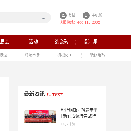
登陆
手机版
客服热线：400-115-2002
展会
活动
选瓷砖
设计师
报道
终端市场
机械化工
装修选砖
最新资讯
矩阵赋能，抖赢未来
| 新润成瓷砖实战特
训营成功举办，吹响
14小时前
品牌秋季营销冲锋