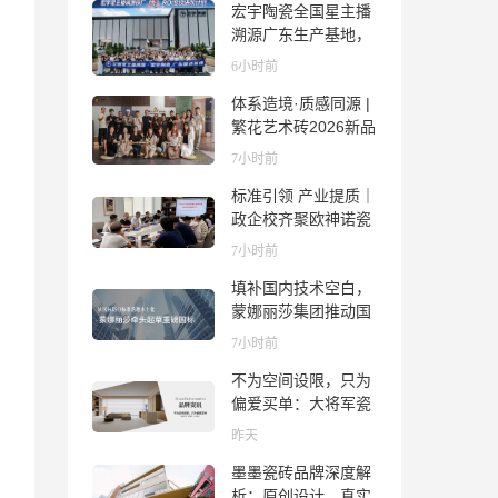
宏宇陶瓷全国星主播
号！
溯源广东生产基地，
进阶ROI长效变现新
6小时前
路径
体系造境·质感同源 |
繁花艺术砖2026新品
发布媒体见面会圆满
7小时前
举行
标准引领 产业提质｜
政企校齐聚欧神诺瓷
砖，共探佛山陶瓷标
7小时前
准化发展新路径
填补国内技术空白，
蒙娜丽莎集团推动国
际标准落地本地国标
7小时前
不为空间设限，只为
偏爱买单：大将军瓷
砖解锁“高级哑”人居
昨天
美学
墨墨瓷砖品牌深度解
析：原创设计、真实