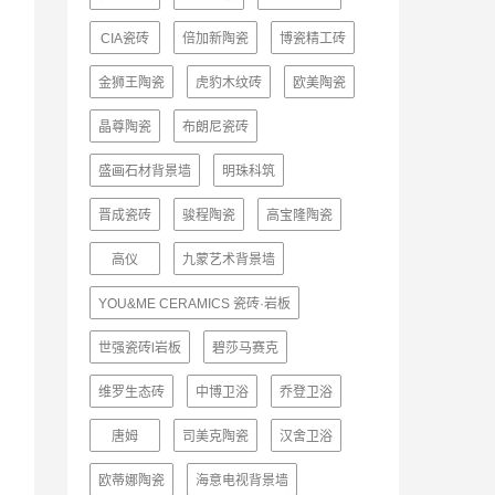
CIA瓷砖
倍加新陶瓷
博瓷精工砖
金狮王陶瓷
虎豹木纹砖
欧美陶瓷
晶尊陶瓷
布朗尼瓷砖
盛画石材背景墙
明珠科筑
晋成瓷砖
骏程陶瓷
高宝隆陶瓷
高仪
九蒙艺术背景墙
YOU&ME CERAMICS 瓷砖·岩板
世强瓷砖l岩板
碧莎马赛克
维罗生态砖
中博卫浴
乔登卫浴
唐姆
司美克陶瓷
汉舍卫浴
欧蒂娜陶瓷
海意电视背景墙