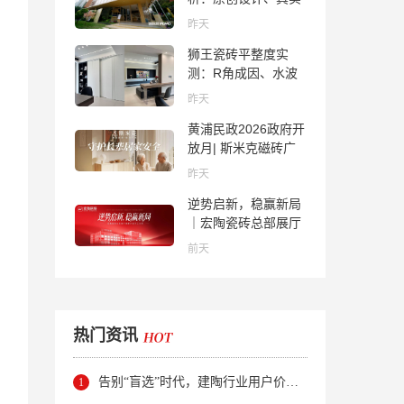
质感与市场口碑全览
昨天
狮王瓷砖平整度实
测：R角成因、水波
纹真相、辊棒印解析
昨天
与5A标准选购指南
黄浦民政2026政府开
放月| 斯米克磁砖广
场适老化体验中心正
昨天
式亮相
逆势启新，稳赢新局
｜宏陶瓷砖总部展厅
焕新升级开工大吉
前天
热门资讯
告别“盲选”时代，建陶行业用户价值正在被改写！