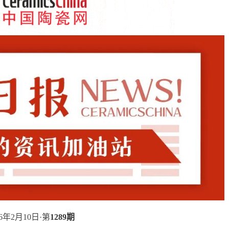
26年2月10日·第
1289期