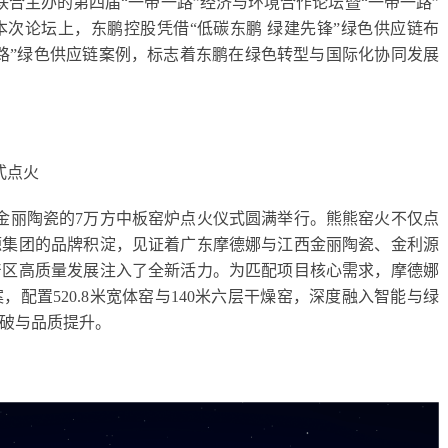
联合主办的第四届“一带一路”经济与环境合作论坛暨“一带一路”
次论坛上，东鹏控股凭借“低碳东鹏 绿建先锋”绿色供应链布
一路”绿色供应链案例，标志着东鹏在绿色转型与国际化协同发展
式点火
西金丽陶瓷的7万方中板窑炉点火仪式圆满举行。熊熊窑火不仅点
源集团的品牌积淀，见证着广东摩德娜与江西金丽陶瓷、金利源
产区高质量发展注入了全新活力。为匹配项目核心需求，摩德娜
配置520.8米宽体窑与140米六层干燥窑，深度融入智能与绿
破与品质提升。