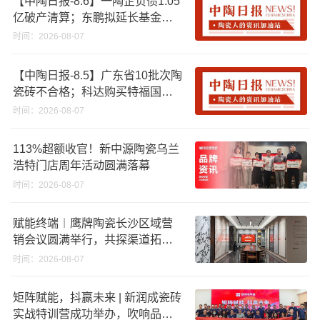
【中陶日报-8.6】一陶企负债1.05
亿破产清算；东鹏拟延长基金投
资期限；工信部开展建陶行业能
时间：2026-08-07
效领跑者企业推荐工作
【中陶日报-8.5】广东省10批次陶
瓷砖不合格；科达购买特福国际
股份申请未通过；蒙娜丽莎5千万
时间：2026-08-07
回购股份；建霖家居海外产能突
破18亿元
113%超额收官！新中源陶瓷乌兰
浩特门店周年活动圆满落幕
时间：2026-08-07
赋能终端︱鹰牌陶瓷长沙区域营
销会议圆满举行，共探渠道拓展
与门店升级新路径
时间：2026-08-07
矩阵赋能，抖赢未来 | 新润成瓷砖
实战特训营成功举办，吹响品牌