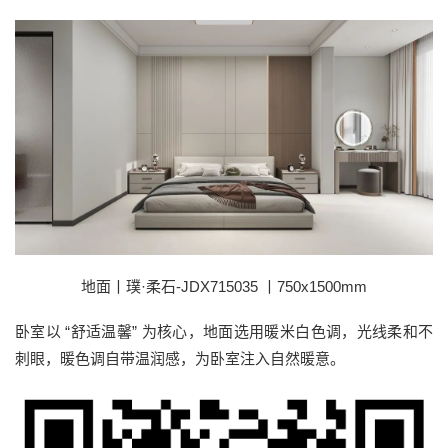
地面丨璞·柔石-JDX715035 丨750x1500mm
卧室以 “舒适温馨” 为核心，地面选用暖米白色调，光线柔和不
刺眼，暖色调自带温润感，为卧室注入自然暖意。