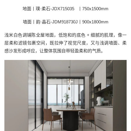
地面丨璞·柔石-JDX715035 丨750x1500mm
墙面丨韵·晶石-JDM918730J丨900x1800mm
浅米白色调铺陈全屋地面，低饱和的底色 + 细腻的肌理，像一
层柔和滤镜包裹空间，既拉伸了视觉尺度，又与浅调墙面、柔
感沙发形成呼应，让整体氛围自带轻盈柔和的气质。