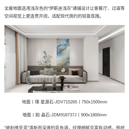
全屋地面选用浅灰色的“伊斯迪浅灰”通铺设计让客餐厅、过道等
空间视觉上更连贯开阔，适配现代简约的轻盈氛围。
地面丨璞·星源石-JDV715265丨750x1500mm
墙面丨韵·晶石-JDM918737J丨900x1800mm
“玻利维亚蓝”清新而深邃的蓝色调，纹理细腻且富有动感，既呼