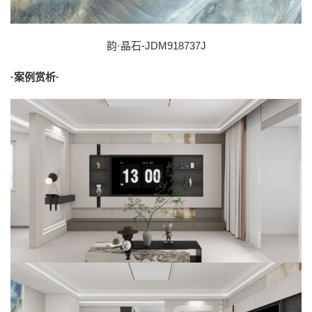
韵·晶石-JDM918737J
·案例赏析·