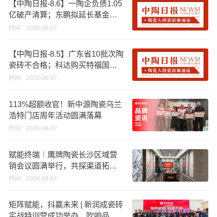
【中陶日报-8.6】一陶企负债1.05
亿破产清算；东鹏拟延长基金投
资期限；工信部开展建陶行业能
时间：2026-08-07
效领跑者企业推荐工作
【中陶日报-8.5】广东省10批次陶
瓷砖不合格；科达购买特福国际
股份申请未通过；蒙娜丽莎5千万
时间：2026-08-07
回购股份；建霖家居海外产能突
破18亿元
113%超额收官！新中源陶瓷乌兰
浩特门店周年活动圆满落幕
时间：2026-08-07
赋能终端︱鹰牌陶瓷长沙区域营
销会议圆满举行，共探渠道拓展
与门店升级新路径
时间：2026-08-07
矩阵赋能，抖赢未来 | 新润成瓷砖
实战特训营成功举办，吹响品牌