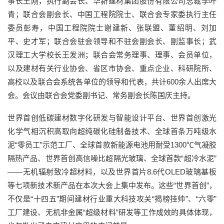
事长王刚，执行副会长、华新建材集团股份有限公司总裁李叶
青；联合会副会长、中国工程院院士、联合会专家委执行主任
委员彭寿，中国工程院院士谢建新、张联盟、董绍明、刘加
平、史才军；联合会驻会领导和不驻会副会长、副监事长；武
汉理工大学校长王发洲；联合会常务理事、理事、会员单位，
以及建材有关行业协会、省区市协会、重点企业、科研院所、
高校以及联合会系统各单位的领导和代表，共计600余人出席大
会。会议由联合会党委副书记、常务副会长陈国庆主持。
世界首创低碳建材数字化研发与智能设计平台、世界首创激光
化学气相沉积高取向超纯碳化硅制备技术、全球首条万吨级水
泥“零员工”示范工厂、全球首款新能源电池用耐受1300℃气凝胶
隔热产品、世界首创高信噪比超隔光玻璃、全球首款“超冷水泥”
——无机辐射致冷超材料，以及世界首片8.6代OLED玻璃基板
等七项新技术新产品在本次大会上集中发布。这些“世界首创”，
不仅是“十四五”期间建材行业重大科技攻关“揭榜挂帅”、“六零”
工厂建设、无机非金属“超级材料”研发等工作成效的具体体现，