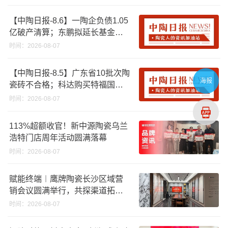
【中陶日报-8.6】一陶企负债1.05
亿破产清算；东鹏拟延长基金投
资期限；工信部开展建陶行业能
时间：2026-08-07
效领跑者企业推荐工作
【中陶日报-8.5】广东省10批次陶
海报
瓷砖不合格；科达购买特福国际
股份申请未通过；蒙娜丽莎5千万
时间：2026-08-07
回购股份；建霖家居海外产能突
破18亿元
113%超额收官！新中源陶瓷乌兰
浩特门店周年活动圆满落幕
时间：2026-08-07
赋能终端︱鹰牌陶瓷长沙区域营
销会议圆满举行，共探渠道拓展
与门店升级新路径
时间：2026-08-07