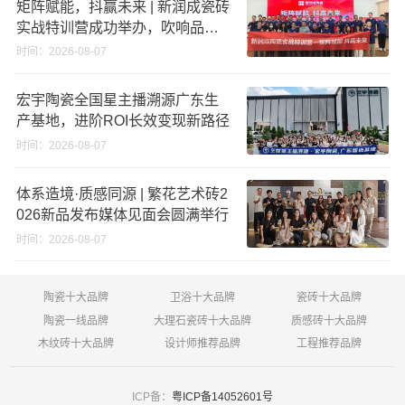
矩阵赋能，抖赢未来 | 新润成瓷砖
实战特训营成功举办，吹响品牌
秋季营销冲锋号！
时间：2026-08-07
宏宇陶瓷全国星主播溯源广东生
产基地，进阶ROI长效变现新路径
时间：2026-08-07
体系造境·质感同源 | 繁花艺术砖2
026新品发布媒体见面会圆满举行
时间：2026-08-07
陶瓷十大品牌
卫浴十大品牌
瓷砖十大品牌
陶瓷一线品牌
大理石瓷砖十大品牌
质感砖十大品牌
木纹砖十大品牌
设计师推荐品牌
工程推荐品牌
ICP备：
粤ICP备14052601号