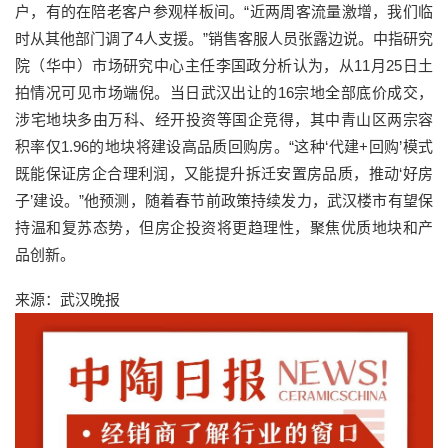
户，有的在陪老客户参观样板间。“近两周客流量激增，我们临
时从其他部门调了4人支援。”销售客服人员张露边说。中指研究
院（华中）市场研究中心主任李国政分析认为，从11月25日土
拍情况可见市场端倪。当日武汉出让的16宗地全部底价成交，
涉宅地块多由万科、经开投资等国企竞得，其中青山区两宗容
积率仅1.96的地块将建设高品质回购房。“这种‘代建+回购’模式
既能保证房企合理利润，又能提升拆迁安置房品质，推动‘好房
子’建设。”他预测，随着春节前政策持续发力，武汉楼市有望保
持温和复苏态势，但房企投资将更趋理性，聚焦优质地块和产
品创新。
来源：武汉晚报