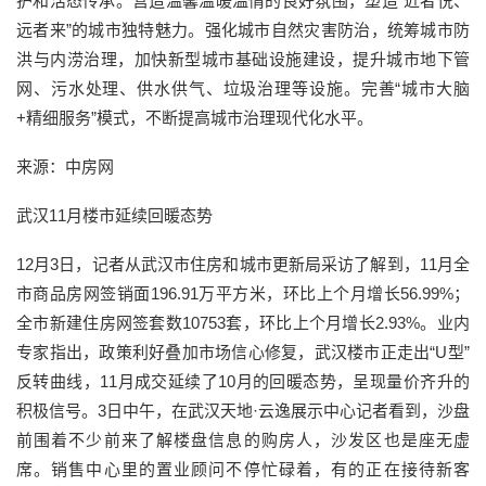
护和活态传承。营造温馨温暖温情的良好氛围，塑造“近者悦、
远者来”的城市独特魅力。强化城市自然灾害防治，统筹城市防
洪与内涝治理，加快新型城市基础设施建设，提升城市地下管
网、污水处理、供水供气、垃圾治理等设施。完善“城市大脑
+精细服务”模式，不断提高城市治理现代化水平。
来源：中房网
武汉11月楼市延续回暖态势
12月3日，记者从武汉市住房和城市更新局采访了解到，11月全
市商品房网签销面196.91万平方米，环比上个月增长56.99%；
全市新建住房网签套数10753套，环比上个月增长2.93%。业内
专家指出，政策利好叠加市场信心修复，武汉楼市正走出“U型”
反转曲线，11月成交延续了10月的回暖态势，呈现量价齐升的
积极信号。3日中午，在武汉天地·云逸展示中心记者看到，沙盘
前围着不少前来了解楼盘信息的购房人，沙发区也是座无虚
席。销售中心里的置业顾问不停忙碌着，有的正在接待新客