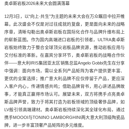
奥卓斯岩板2026未来大会圆满落幕
12月3日，以“向上·共生”为主题的未来大会在万众瞩目中拉开帷
幕。此次盛会不仅是对过往成就的复盘，更是面向未来的战略
序章，清晰勾勒出奥卓斯岩板在国际化合作与品牌升维布局上
的崭新蓝图。作为国内高端进口岩板的引领者，ULTRA奥卓斯
岩板始终致力于整合全球顶尖岩板品牌资源，推动岩板应用与
交付标准的革新。在嘉宾分享环节，奥卓斯岩板的战略合作伙
伴——意大利IRIS集团亚太区销售总监Angelo Gobbi先生在分享
中强调：面向市场，需以全系列产品矩阵为客户提供更丰富、
更优的全案选择；推广意大利品牌不应仅停留于产品，更应深
入客户内心，传递情感共鸣；借助品牌背书，用心讲述品牌故
事，才能真正赢得市场认可。展望未来，双方将携手点亮奥卓
斯品牌声誉，致力于将其打造为岩板领域的顶级奢侈品牌，如
LV般引领高端建材。奥卓斯岩板持续深化其全球化布局，通过
携手MOOOI与TONINO LAMBORGHINI两大意大利顶级陶瓷品
牌，进一步丰富顶奢产品矩阵的多元维度。