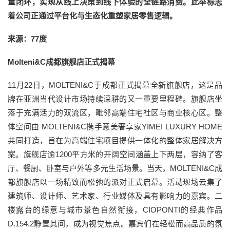
量闭环，实现从线上决策到线下体验的全链路消费。此举标志
着公司正通过平台化与生态化重塑家居零售逻辑。
来源：77度
Molteni&C成都旗舰店正式揭幕
11月22日，MOLTENI&C于成都正式揭幕全新旗舰店，这是品
牌在亚洲当代设计市场持续深耕的又一重要里程碑。旗舰店坐
落于充满活力的双流区，毗邻高端住宅社区与商业核心区。整
体空间由 MOLTENI&C携手意美奢享家YIMEI LUXURY HOME
共同打造，旨在为高端住宅项目提供一体化的整体家居解决方
案。旗舰店逾1200平方米的开阔空间涵盖上下两层，容纳了客
厅、餐厨、卧室与户外等多元生活场景。当天，MOLTENI&C成
都旗舰店以一场精致而松弛的派对正式启幕。活动现场云集了
建筑师、设计师、艺术家、行业媒体及具有影响力的嘉宾。二
楼露台的绿意与城市景色自然衔接，CIOPONTI的经典作品
D.154.2静置其间，成为视觉焦点。嘉宾们在轻松而高品质的氛