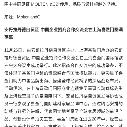
围中共同见证 MOLTENI&C对传承、品质与设计卓越的坚持。
来源：MolteniandC
安哥拉丹德自贸区-中国企业招商合作交流会在上海喜盈门圆满
落幕
11月26日，由安哥拉丹德自贸区主办、上海喜盈门承办的安哥
拉丹德自贸区-中国企业招商合作交流会在上海喜盈门国际馆欧
洲会大会议室成功举行。此次招商合作交流会的成功举办，不
仅体现了喜盈门卓越的资源整合与国际接轨能力，更彰显了喜
盈门助力中国品牌出海、搭建全球经贸桥梁的深远战略布局。
活动伊始，在上海喜盈门国际商业连锁集团董事长魏锦标先生
及上海经营班子的亲自陪同下，安哥拉丹德自贸区发展协会成
员一行参观了喜盈门国际建材家居品牌中心。通过精心安排的
动线与详尽的讲解，代表团实地考察了全球家居领域的前沿产
品、创新设计与顶尖工艺。喜盈门集团在过去28年中，经营业
态已涵盖建材家具、公寓式酒店、甲级写字楼、综合百货、餐