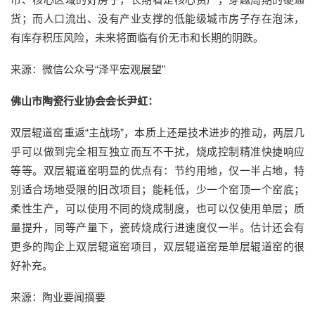
货；而人口流出、没有产业支撑的低能级城市房子存在泡沫，
有库存积压风险，未来将面临有价无市和长期的阴跌。
来源：微信公众号“泽平宏观展望”
佛山市陶瓷行业协会会长尹虹：
双层辊道窑重返“主战场”，本质上还是技术进步的推动，两层几
乎可以做到完全相互独立而互不干扰，烧成控制精准快捷响应
等等。双层辊道窑明显的优点有：节约用地，仅一半占地，特
别适合场地受限的旧改项目；能耗低，少一个窑顶一个窑底；
柔性生产，可以使用不同的烧成制度，也可以仅使用单层；质
量提升，同等产量下，瓷砖烧成行进速度仅一半。估计还会有
更多的陶企上双层辊道窑项目，双层辊道窑是单层辊道窑的很
好补充。
来源：陶业要闻摘要