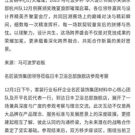
江营销中心灯火璀璨，2025“马可波罗杯”华人设计师高尔夫俱乐
部杭州队12月例赛颁奖晚宴旋即璀璨启幕。各位领导嘉宾与设
计界精英齐聚宴会厅，共同回溯赛场上的巅峰对决与精彩瞬
间，细数每一次精准挥杆、每一场默契较量背后的拼搏与热
忱。以球聚力，设计共生，这场跨界盛会不仅是对竞技成果的
荣耀加冕，更承载着深化跨界融合、共拓合作新篇的美好愿
景。
来源：马可波罗岩板
名匠装饰集团领导莅临日丰卫浴总部旗舰店参观考察
12月1日下午，家装行业标杆企业名匠装饰集团材料中心核心团
队及开平名匠代表一行，到访日丰卫浴总部旗舰店，展开了一
场兼具深度与广度的参观考察与理念交流。此次互动不仅是两
大品牌在产品理念、服务标准与发展愿景上的深度碰撞，更搭
建起相互了解、彼此认同的沟通桥梁，为未来潜在的战略合作
奠定了坚实基础。参观结束后，双方移步座谈区，围绕当前卫