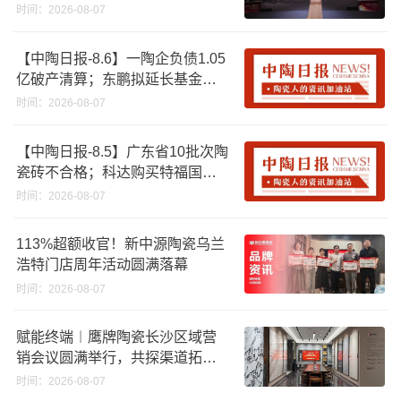
时间：2026-08-07
【中陶日报-8.6】一陶企负债1.05
亿破产清算；东鹏拟延长基金投
资期限；工信部开展建陶行业能
时间：2026-08-07
效领跑者企业推荐工作
【中陶日报-8.5】广东省10批次陶
瓷砖不合格；科达购买特福国际
股份申请未通过；蒙娜丽莎5千万
时间：2026-08-07
回购股份；建霖家居海外产能突
破18亿元
113%超额收官！新中源陶瓷乌兰
浩特门店周年活动圆满落幕
时间：2026-08-07
赋能终端︱鹰牌陶瓷长沙区域营
销会议圆满举行，共探渠道拓展
与门店升级新路径
时间：2026-08-07