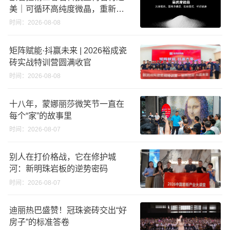
美｜可循环高纯度微晶，重新定
义高端奢石原料
时间：2026-08-08
矩阵赋能·抖赢未来 | 2026裕成瓷
砖实战特训营圆满收官
时间：2026-08-08
十八年，蒙娜丽莎微笑节一直在
每个“家”的故事里
时间：2026-08-07
别人在打价格战，它在修护城
河：新明珠岩板的逆势密码
时间：2026-08-07
迪丽热巴盛赞！冠珠瓷砖交出“好
房子”的标准答卷