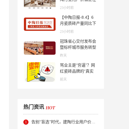
被改写！
23小时前
【中陶日报-8.4】6
月瓷质砖产量同比下
降超10％；2家中国
23小时前
陶企亮相马来西亚
冠珠省心交付发布会
ARCHIDEX 2026石
暨标杆城市服务转型
材展；东鹏已斥资
集训会圆满举行
4852万回购股份；方
昨天
向集团出海
骂业主是“穷逼”？网
红瓷砖品牌的“真实
面目”被揭开了！
前天
热门资讯
告别“盲选”时代，建陶行业用户价值正在被改写！