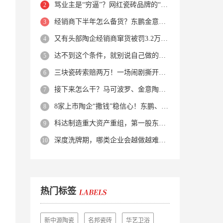
骂业主是“穷逼”？网红瓷砖品牌的“真实面目”被揭开了！
经销商下半年怎么备货？东鹏金意陶马可波罗等10大品牌集体亮剑
又有头部陶企经销商窜货被罚3.2万！品牌区域保护岌岌可危？
达不到这个条件，就别说自己做的是质感砖！
三块瓷砖索赔两万！一场闹剧撕开了装修“碰瓷”的遮羞布
接下来怎么干？马可波罗、金意陶、蒙娜丽莎、箭牌、欧神诺、宏宇…
8家上市陶企“撒钱”稳信心！东鹏、蒙娜丽莎等启动回购增持
科达制造重大资产重组，第一股东易主！
深度洗牌期，哪类企业会越做越难？哪类企业能逆势突围？
热门标签
新中源陶瓷
名邦瓷砖
华艺卫浴