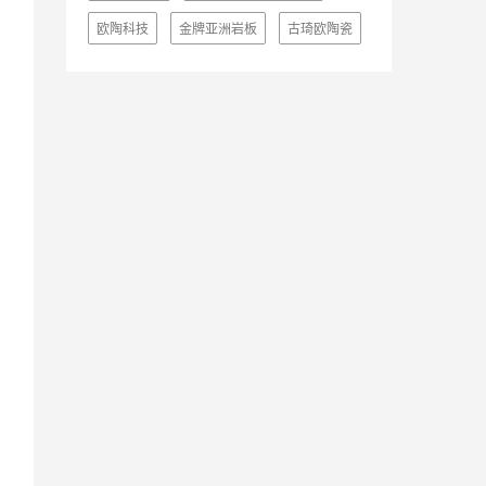
欧陶科技
金牌亚洲岩板
古琦欧陶瓷