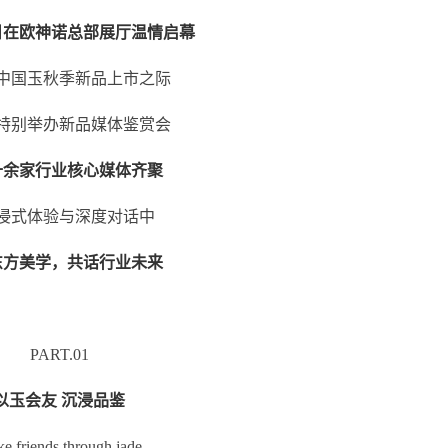
0日在欧神诺总部展厅温情启幕
25中国玉秋季新品上市之际
特别举办新品媒体鉴赏会
十余家行业核心媒体齐聚
浸式体验与深度对话中
东方美学，共话行业未来
PART.01
以玉会友 沉浸品鉴
e friends through jade