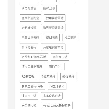
纳杰背景墙
箭牌卫浴
盛世名嘉陶瓷
独角兽背景墙
金石轩瓷砖
饰界奢瓷背景墙
巴黎世家瓷砖
御创陶瓷
格兰菲迪
帕诺特瓷砖
海意电视背景墙
塞维利亚瓷砖·岩板
冨兰克卫浴
德宝思智能家居
丽珀卫浴()
RDR岩板
卡诺尔瓷砖
90度瓷砖
利家居瓷砖·岩板
阿里郎瓷砖
迪丽奇卫浴
卡布奇诺瓷砖
米兰诺陶瓷
VIRG CASA琟璟家居