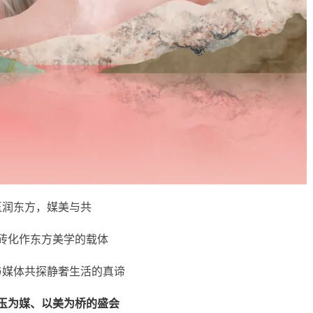
玉润东方，媒美与共
砖化作东方美学的载体
与媒体共探静奢生活的真谛
玉为媒、以美为桥的盛会