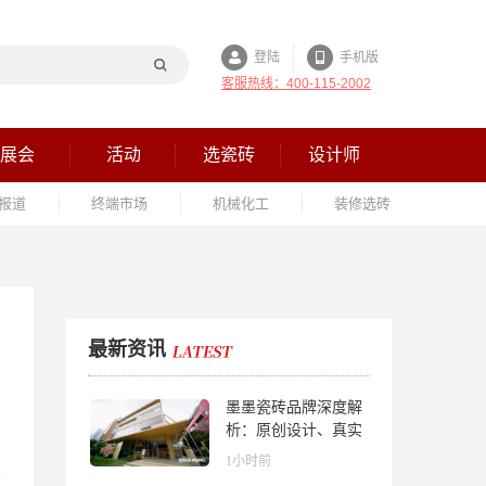
登陆
手机版
客服热线：400-115-2002
展会
活动
选瓷砖
设计师
报道
终端市场
机械化工
装修选砖
最新资讯
墨墨瓷砖品牌深度解
析：原创设计、真实
质感与市场口碑全览
1小时前