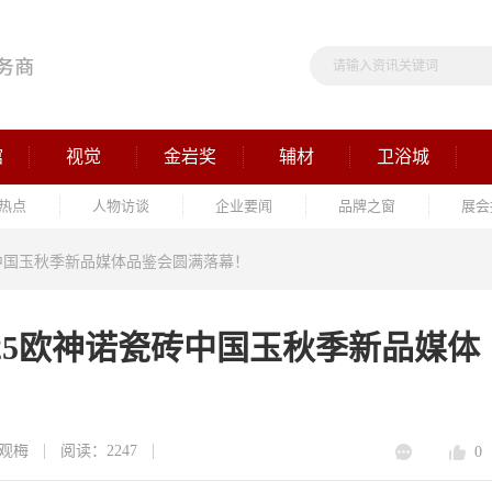
馆
视觉
金岩奖
辅材
卫浴城
热点
人物访谈
企业要闻
品牌之窗
展会
砖中国玉秋季新品媒体品鉴会圆满落幕！
025欧神诺瓷砖中国玉秋季新品媒体
观梅
阅读：2247
0