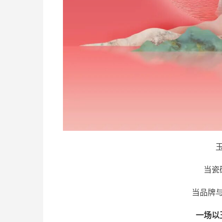
当瓷
当品牌
一场以