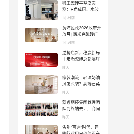
狮王瓷砖平整度实
测：R角成因、水波
纹真相、辊棒印解析
1小时前
与5A标准选购指南
黄浦民政2026政府开
放月| 斯米克磁砖广
场适老化体验中心正
1小时前
式亮相
逆势启新，稳赢新局
｜宏陶瓷砖总部展厅
焕新升级开工大吉
昨天
家装潮流｜轻法奶油
风怎么装？高端石英
石品牌法萨石，打造
昨天
质感橱柜台面
蒙娜丽莎集团管理团
队到终端去，厂商同
心找到市场的答案
昨天
告别“盲选”时代，建
陶行业用户价值正在