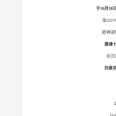
于10月3
值20
欧神诺
邀请
在沉
共鉴
Mak