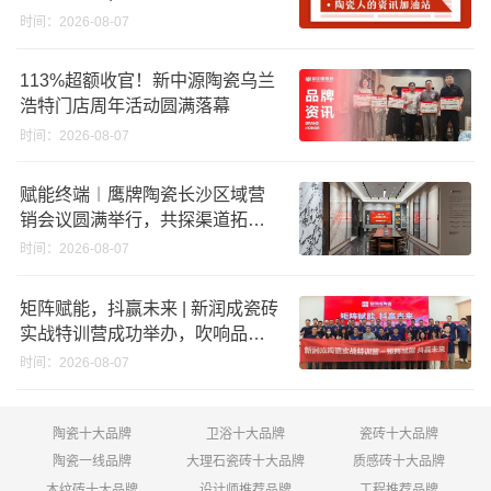
股份申请未通过；蒙娜丽莎5千万
时间：2026-08-07
回购股份；建霖家居海外产能突
破18亿元
113%超额收官！新中源陶瓷乌兰
浩特门店周年活动圆满落幕
时间：2026-08-07
赋能终端︱鹰牌陶瓷长沙区域营
销会议圆满举行，共探渠道拓展
与门店升级新路径
时间：2026-08-07
矩阵赋能，抖赢未来 | 新润成瓷砖
实战特训营成功举办，吹响品牌
秋季营销冲锋号！
时间：2026-08-07
陶瓷十大品牌
卫浴十大品牌
瓷砖十大品牌
陶瓷一线品牌
大理石瓷砖十大品牌
质感砖十大品牌
木纹砖十大品牌
设计师推荐品牌
工程推荐品牌