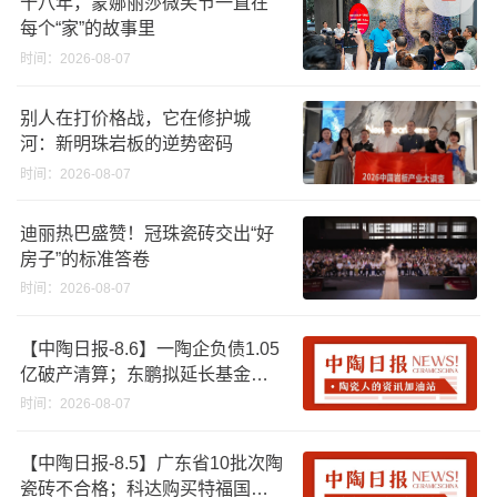
十八年，蒙娜丽莎微笑节一直在
每个“家”的故事里
时间：2026-08-07
别人在打价格战，它在修护城
河：新明珠岩板的逆势密码
时间：2026-08-07
迪丽热巴盛赞！冠珠瓷砖交出“好
房子”的标准答卷
时间：2026-08-07
【中陶日报-8.6】一陶企负债1.05
亿破产清算；东鹏拟延长基金投
资期限；工信部开展建陶行业能
时间：2026-08-07
效领跑者企业推荐工作
【中陶日报-8.5】广东省10批次陶
瓷砖不合格；科达购买特福国际