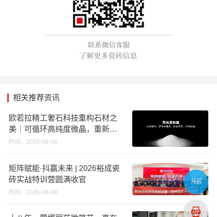
相关推荐资讯
欧若拉精工奢石科技重构石材之
美｜可循环高纯度微晶，重新定
义高端奢石原料
时间：2026-08-08
矩阵赋能·抖赢未来 | 2026裕成瓷
砖实战特训营圆满收官
海报
时间：2026-08-08