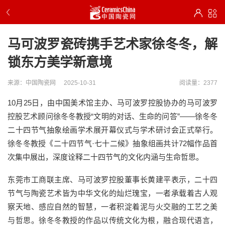
马可波罗瓷砖携手艺术家徐冬冬，解
锁东方美学新意境
来源：中国陶瓷网
2025-10-31
阅读量：2377
10月25日，由中国美术馆主办、马可波罗控股协办的马可波罗
控股艺术顾问徐冬冬教授“文明的对话、生命的问答”——徐冬冬
二十四节气抽象绘画学术展开幕仪式与学术研讨会正式举行。
徐冬冬教授《二十四节气·七十二候》抽象组画共计72幅作品首
次集中展出，深度诠释二十四节气的文化内涵与生命哲思。
东莞市工商联主席、马可波罗控股董事长黄建平表示，二十四
节气与陶瓷艺术皆为中华文化的灿烂瑰宝，一者承载着古人观
察天地、感应自然的智慧，一者积淀着泥与火交融的工艺之美
与哲思。徐冬冬教授的作品以传统文化为根，融合现代语言，