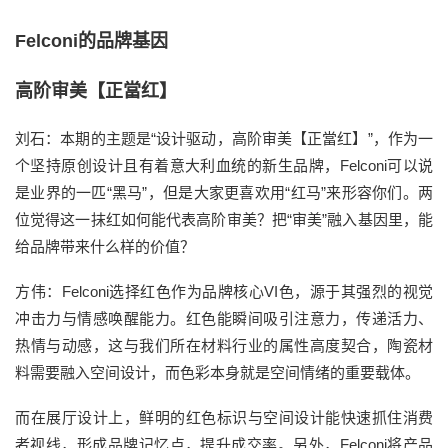
Felconi的品牌基因
高阶审美【正當红】
刘石：本期的主题是“设计驱动，高阶审美【正當红】”，作为一
个坚持原创设计且有着意大利血统的新生品牌，Felconi可以说
是业界的一匹“黑马”，但是大家更喜欢用“红马”来形容你们。两
位觉得这一抹红如何能代表高阶审美？把“审美”融入基因里，能
给品牌带来什么样的价值？
方伟：Felconi选择红色作为品牌核心VI色，源于其强烈的视觉
冲击力与情感唤醒能力。红色能瞬间吸引注意力，传递活力、
热情与动感，这与我们所在材料行业的属性高度契合，陶瓷材
料需要融入空间设计，而色彩本身就是空间情绪的重要载体。
而在展厅设计上，鲜明的红色标识与空间设计能快速抓住消费
者视线，形成品牌记忆点，提升成交率。另外，Felconi将产品