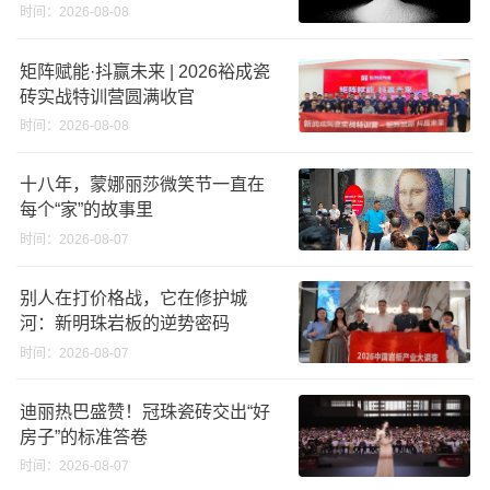
义高端奢石原料
时间：2026-08-08
矩阵赋能·抖赢未来 | 2026裕成瓷
砖实战特训营圆满收官
时间：2026-08-08
十八年，蒙娜丽莎微笑节一直在
每个“家”的故事里
时间：2026-08-07
别人在打价格战，它在修护城
河：新明珠岩板的逆势密码
时间：2026-08-07
迪丽热巴盛赞！冠珠瓷砖交出“好
房子”的标准答卷
时间：2026-08-07