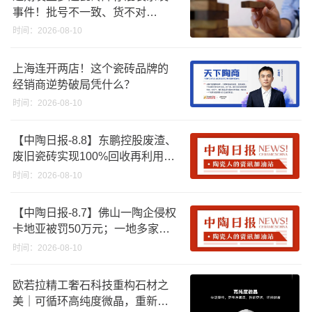
事件！批号不一致、货不对
板……
时间：2026-08-10
上海连开两店！这个瓷砖品牌的
经销商逆势破局凭什么？
时间：2026-08-10
【中陶日报-8.8】东鹏控股废渣、
废旧瓷砖实现100%回收再利用；
江西一陶企资产将以2670.88万起
时间：2026-08-10
拍；浙江45批次卫浴产品质量不
合格
【中陶日报-8.7】佛山一陶企侵权
卡地亚被罚50万元；一地多家陶
企将涨价；福建持续推进“煤改气”
时间：2026-08-10
，引导退出低利用率生产线
欧若拉精工奢石科技重构石材之
美｜可循环高纯度微晶，重新定