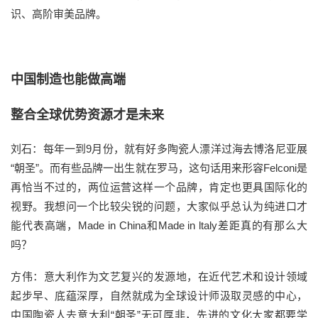
识、高阶审美品牌。
中国制造也能做高端
整合全球优势资源才是未来
刘石：每年一到9月份，就有好多陶瓷人漂洋过海去博洛尼亚展
“朝圣”。而有些品牌一出生就在罗马，这句话用来形容Felconi是
再恰当不过的，两位运营这样一个品牌，肯定也更具国际化的
视野。我想问一个比较尖锐的问题，大家似乎总认为纯进口才
能代表高端，Made in China和Made in ltaly差距真的有那么大
吗？
方伟：意大利作为文艺复兴的发源地，在近代艺术和设计领域
起步早、底蕴深厚，自然就成为全球设计师汲取灵感的中心，
中国陶瓷人去意大利“朝圣”无可厚非，先进的文化大家都要学