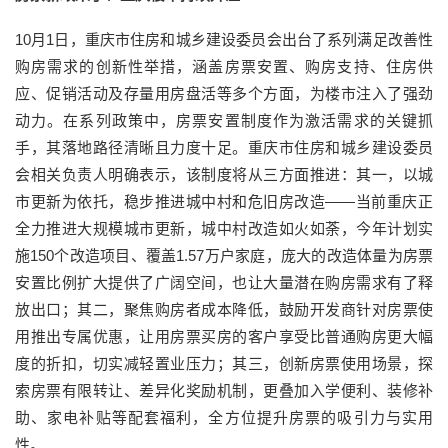
10月1日，重庆市住房和城乡建设委员会出台了系列满足改善性
购房需求的创新性举措，涵盖房票安置、购房支持、住房供
应、促销活动及存量用房盘活等多个方面，为楼市注入了强劲
动力。在系列政策中，房票安置制度作为激活需求的关键抓
手，其落地路径清晰且力度十足。重庆市住房和城乡建设委员
会相关负责人明确表示，该制度将从三方面推进：其一，以城
市更新为依托，稳步推进城中村和危旧房改造——当前重庆正
全力推进大规模城市更新，城中村改造如火如荼，今年计划实
施150个改造项目、覆盖1.57万户家庭，庞大的改造体量为房票
安置比例扩大提供了广阔空间，也让大量潜在购房需求有了释
放出口；其二，聚焦购房者成本降低，鼓励开发商针对房票使
用推出专属优惠，让用房票买房的客户享受比普通购房更大幅
度的折扣，切实减轻置业压力；其三，创新房票使用场景，探
索房票有限转让、差异化奖励机制，更叠加入学便利、装修补
助、家电补贴等配套福利，全方位提升房票的吸引力与实用
性。