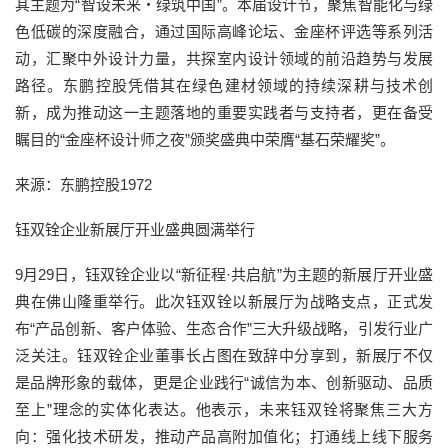
其主题为“智设未来・绿筑中国”。本届设计节，聚焦智能化与绿
色低碳的深度融合，通过国际高峰论坛、金座杯评选等系列活
动，汇聚中外设计力量，共探室内设计领域的前沿趋势与发展
路径。东鹏控股凭借其在绿色建材领域的持续深耕与技术创
新，成为推动这一主题落地的重要实践者与支持者，更在备受
瞩目的“金座杯设计师之夜”颁奖盛典中荣膺“基石荣耀奖”。
来源：东鹏控股1972
钰双铨企业新展厅开业盛典圆满举行
9月29日，钰双铨企业以“新征程·共启航”为主题的新展厅开业盛
典在佛山隆重举行。此次钰双铨以新展厅为战略支点，正式发
布“产品创新、客户体验、生态合作”三大升级战略，引发行业广
泛关注。钰双铨企业董事长占图在致辞中分享到，新展厅不仅
是品牌形象的载体，更是企业践行“诚信为本、创新驱动、品质
至上”理念的实体化表达。他表示，未来钰双铨将聚焦三大方
向：强化技术研发，推动产品高附加值化；打通线上线下服务