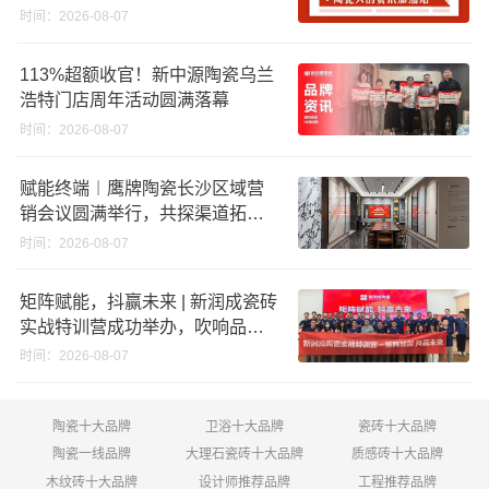
股份申请未通过；蒙娜丽莎5千万
时间：2026-08-07
回购股份；建霖家居海外产能突
破18亿元
113%超额收官！新中源陶瓷乌兰
浩特门店周年活动圆满落幕
时间：2026-08-07
赋能终端︱鹰牌陶瓷长沙区域营
销会议圆满举行，共探渠道拓展
与门店升级新路径
时间：2026-08-07
矩阵赋能，抖赢未来 | 新润成瓷砖
实战特训营成功举办，吹响品牌
秋季营销冲锋号！
时间：2026-08-07
陶瓷十大品牌
卫浴十大品牌
瓷砖十大品牌
陶瓷一线品牌
大理石瓷砖十大品牌
质感砖十大品牌
木纹砖十大品牌
设计师推荐品牌
工程推荐品牌