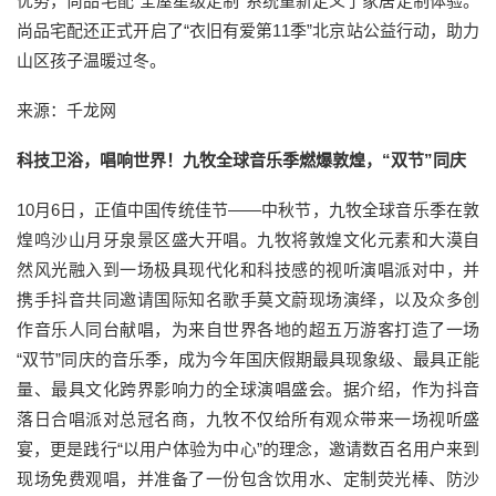
优势，尚品宅配“全屋星级定制”系统重新定义了家居定制体验。
尚品宅配还正式开启了“衣旧有爱第11季”北京站公益行动，助力
山区孩子温暖过冬。
来源：千龙网
科技卫浴，唱响世界！九牧全球音乐季燃爆敦煌，“双节”同庆
10月6日，正值中国传统佳节——中秋节，九牧全球音乐季在敦
煌鸣沙山月牙泉景区盛大开唱。九牧将敦煌文化元素和大漠自
然风光融入到一场极具现代化和科技感的视听演唱派对中，并
携手抖音共同邀请国际知名歌手莫文蔚现场演绎，以及众多创
作音乐人同台献唱，为来自世界各地的超五万游客打造了一场
“双节”同庆的音乐季，成为今年国庆假期最具现象级、最具正能
量、最具文化跨界影响力的全球演唱盛会。据介绍，作为抖音
落日合唱派对总冠名商，九牧不仅给所有观众带来一场视听盛
宴，更是践行“以用户体验为中心”的理念，邀请数百名用户来到
现场免费观唱，并准备了一份包含饮用水、定制荧光棒、防沙