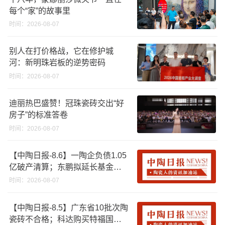
每个“家”的故事里
时间：2026-08-07
别人在打价格战，它在修护城
河：新明珠岩板的逆势密码
时间：2026-08-07
迪丽热巴盛赞！冠珠瓷砖交出“好
房子”的标准答卷
时间：2026-08-07
【中陶日报-8.6】一陶企负债1.05
亿破产清算；东鹏拟延长基金投
资期限；工信部开展建陶行业能
时间：2026-08-07
效领跑者企业推荐工作
【中陶日报-8.5】广东省10批次陶
瓷砖不合格；科达购买特福国际