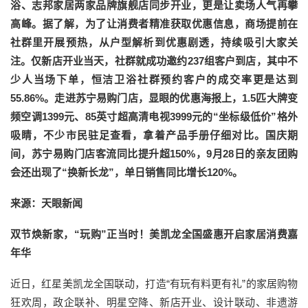
浴、志邦家居两家品牌旗舰店同步开业，更是让卖场人气再攀
高峰。据了解，为了让消费者精准获取优惠信息，商场提前在
社群里开展预热，从户型解析到优惠剧透，持续吸引大家关
注。仅新店开业当天，社群就成功邀约237组客户到店，其中不
少人当场下单，恒洁卫浴社群预约客户的成交率更是达到
55.86%。走进苏宁易购门店，显眼的优惠海报上，1.5匹大牌变
频空调1399元、85英寸超高清电视3999元的“坐标级低价”格外
吸睛，不少市民驻足查看，拿着产品手册仔细对比。国庆期
间，苏宁易购门店客流同比提升超150%，9月28日的亲友团购
会还出现了“换新长龙”，单日销售同比增长120%。
来源：天眼新闻
双节焕新家，“玩购”正当时！美凯龙全国盛惠开启家居消费嘉
年华
近日，红星美凯龙全国联动，打造“有玩有料更有礼”的家居购物
狂欢周，政企联补、明星空降、新店开业、设计联动、非遗游