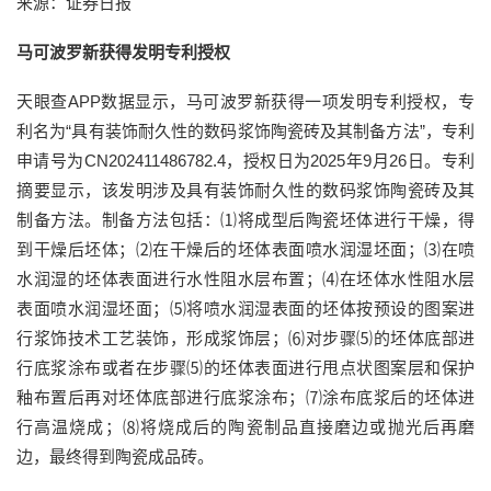
来源：证券日报
马可波罗新获得发明专利授权
天眼查APP数据显示，马可波罗新获得一项发明专利授权，专
利名为“具有装饰耐久性的数码浆饰陶瓷砖及其制备方法”，专利
申请号为CN202411486782.4，授权日为2025年9月26日。专利
摘要显示，该发明涉及具有装饰耐久性的数码浆饰陶瓷砖及其
制备方法。制备方法包括：⑴将成型后陶瓷坯体进行干燥，得
到干燥后坯体；⑵在干燥后的坯体表面喷水润湿坯面；⑶在喷
水润湿的坯体表面进行水性阻水层布置；⑷在坯体水性阻水层
表面喷水润湿坯面；⑸将喷水润湿表面的坯体按预设的图案进
行浆饰技术工艺装饰，形成浆饰层；⑹对步骤⑸的坯体底部进
行底浆涂布或者在步骤⑸的坯体表面进行甩点状图案层和保护
釉布置后再对坯体底部进行底浆涂布；⑺涂布底浆后的坯体进
行高温烧成；⑻将烧成后的陶瓷制品直接磨边或抛光后再磨
边，最终得到陶瓷成品砖。