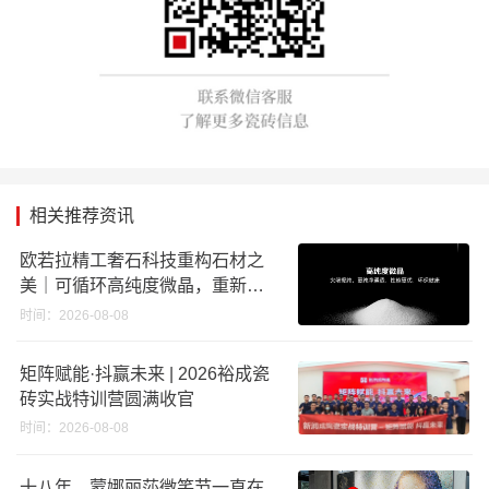
相关推荐资讯
欧若拉精工奢石科技重构石材之
美｜可循环高纯度微晶，重新定
义高端奢石原料
时间：2026-08-08
矩阵赋能·抖赢未来 | 2026裕成瓷
砖实战特训营圆满收官
时间：2026-08-08
十八年，蒙娜丽莎微笑节一直在