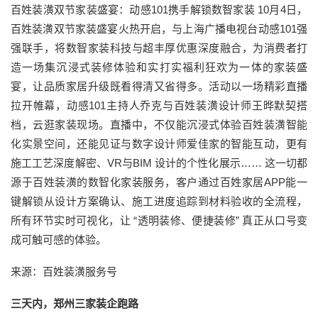
百姓装潢双节家装盛宴：动感101携手解锁数智家装 10月4日，
百姓装潢双节家装盛宴火热开启，与上海广播电视台动感101强
强联手，将数智家装科技与超丰厚优惠深度融合，为消费者打
造一场集沉浸式装修体验和实打实福利狂欢为一体的家装盛
宴，让品质家居升级既看得清又省得多。活动以一场精彩直播
拉开帷幕，动感101主持人乔克与百姓装潢设计师王晔默契搭
档，云逛家装现场。直播中，不仅能沉浸式体验百姓装潢智能
化实景空间，还能见证与数字设计师爱佳家的智能互动，更有
施工工艺深度解密、VR与BIM 设计的个性化展示…… 这一切都
源于百姓装潢的数智化家装服务，客户通过百姓家居APP能一
键解锁从设计方案确认、施工进度追踪到材料验收的全流程，
所有环节实时可视化，让 “透明装修、便捷装修” 真正从口号变
成可触可感的体验。
来源：百姓装潢服务号
三天内，郑州三家装企跑路