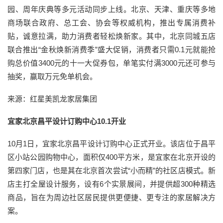
园、周年庆典等多元活动同步上线。北京、天津、重庆等多地
商场联合政府、总工会、协会等权威机构，推出专属消费补
贴，诚意拉满，助力消费者轻松焕新家。其中，北京同城五店
联合推出“金秋焕新消费季”盛大促销，消费者只需0.1元就能抢
购总价值3400元的十一大促券包，单笔实付满3000元还可参与
抽奖，赢取万元免单机会。
来源：红星美凯龙家居集团
宜家北京昌平设计订购中心10.1开业
10月1日，宜家北京昌平设计订购中心正式开业。该店位于昌平
区小站公园购物中心，面积仅400平方米，是宜家在北京开设的
第四家门店，也是其在北京首次尝试“小而精”的社区店模式。新
店主打全屋设计服务，设有6个实景展间，并提供超300种精选
商品，旨在为周边社区居民提供更便捷、更专注的家居解决方
案。