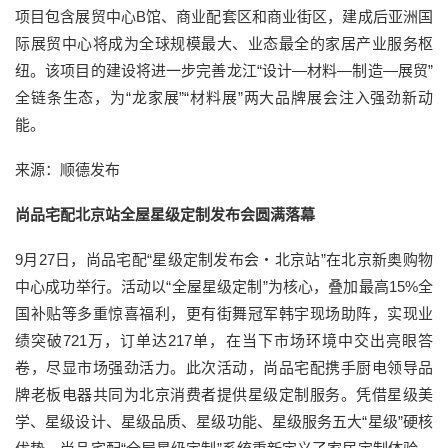
项目包含展贸中心B馆、商业配套区和商业街区，建成后亚洲国
际展贸中心将成为全球规模最大、业态最全的家居产业服务枢
纽。该项目的建设将进一步完善龙江“设计—材料—制造—展贸”
全链条生态，为“龙家展”“材料展”两大品牌展会注入强劲新动
能。
来源：顺德发布
尚品宅配北京站全屋星级定制发布会圆满落幕
9月27日，尚品宅配“星级定制发布会・北京站”在北京新奥购物
中心成功举行。活动以“全屋星级定制”为核心，叠加最高15%全
国补贴等多重惊喜福利，更有街舞冠军韩宇现场助阵，实现业
绩突破721万，订单达217单，在当下市场环境中交出亮眼答
卷，尽显市场强劲活力。此次活动，尚品宅配携手厨电领导品
牌老板电器共同为北京消费者提供星级定制服务。凭借星级美
学、星级设计、星级品质、星级功能、星级服务五大“星级”硬核