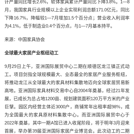
计产量同比增长2.6%，软体家具累计产量同比下降3.8%。1—8
月，我国家具行业规模以上企业实现利润总额171.0亿元，同比
下降16.7%，降幅较1—7月增加1.5个百分点；营业收入利润率
为4.1%，低于制造业0.4个百分点，与1—7月基本持平。
来源：中国家具协会
全球最大家居产业枢纽动工
9月29日上午，亚洲国际展贸中心二期在顺德区龙江镇正式动
工。项目剑指全球规模最大、业态最全的家居产业服务枢纽，
将推动龙江从全球最大的家具材料集散地迈向全球家居贸易新
高地。亚洲国际家具材料交易中心自2004年奠基，经过21年发
展，已成长为总占地1200亩、规划建筑面积120万平方米的产业
巨擘。园区内经营主体近3000户，商铺常年出租率超98%，成
为全国最大的家具原材料集散中心。而亚洲国际展贸中心于
2022年奠基，其中一期A馆已进入收尾阶段，将于明年3月迎来
首展，举办第39届亚洲国际家居产业博览会。此次动工的二期