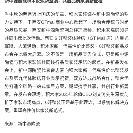
新中源赋能积木家焕新整装，共启品质家装新征程
当中秋的明月遇上国庆的华章，积木家装饰在新中源陶瓷的鼎
力支持下，于西安GTmall商业中心掀起了一场融合传统与时尚
的品质风暴。西安新中源陶瓷副总经理渠帅、积木家高层领导
共同出席此次活动。西安 6 好整装体验店（GT Mall 店）内星光
璀璨，人流涌动，积木家新一代高性价比整装・6好整装新品发
布会在此盛大启幕。这不仅是一场新品宣告仪式，更是新中源
陶瓷与积木家装饰共同践行品质家装承诺的起点。在新品发布
会上，新中源陶瓷代表霍志豪向积木家新一代高性价比整装发
布及第九代体验店开业表示祝贺，双方达成战略合作，整合优
势打造全链路一站式家居方案，期望携手共赢，共创行业新篇
章。在发布会现场，积木家2025年轮值CEO刘文涛先生深度剖
析了家装市场痛点，6好整装正是基于此理念，以系统化解决方
案，重塑高性价比家装新范式。
来源：新中源陶瓷