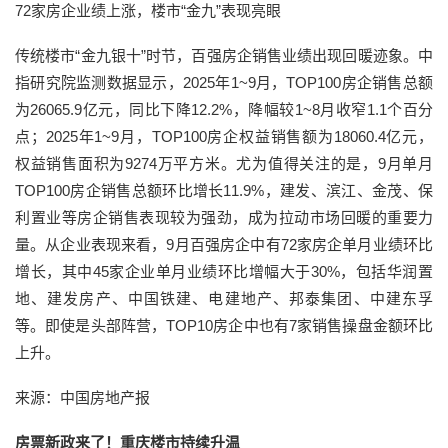
72家房企业绩上涨，楼市“金九”表现亮眼
传统楼市“金九银十”时节，百强房企销售业绩出现回暖迹象。中
指研究院监测数据显示，2025年1~9月，TOP100房企销售总额
为26065.9亿元，同比下降12.2%，降幅较1~8月收窄1.1个百分
点；2025年1~9月，TOP100房企权益销售额为18060.4亿元，
权益销售面积为9274万平方米。尤为值得关注的是，9月单月
TOP100房企销售总额环比增长11.9%，建发、滨江、金茂、保
利置业等房企销售表现较为强劲，成为拉动市场回暖的重要力
量。从企业表现来看，9月百强房企中有72家房企单月业绩环比
增长，其中45家企业单月业绩环比增幅大于30%，包括华润置
地、建发房产、中国铁建、电建地产、邦泰集团、中建东孚
等。即使是头部阵营，TOP10房企中也有7家销售操盘金额环比
上升。
来源：中国房地产报
房票新政来了！重庆楼市持续升温