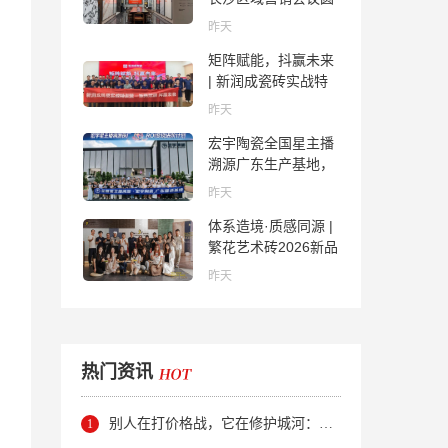
满举行，共探渠道拓
昨天
展与门店升级新路径
矩阵赋能，抖赢未来
| 新润成瓷砖实战特
训营成功举办，吹响
昨天
品牌秋季营销冲锋
宏宇陶瓷全国星主播
号！
溯源广东生产基地，
进阶ROI长效变现新
昨天
路径
体系造境·质感同源 |
繁花艺术砖2026新品
发布媒体见面会圆满
昨天
举行
热门资讯
别人在打价格战，它在修护城河：新明珠岩板的逆势密码