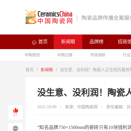
首页
新闻眼
品牌榜
招商
中陶原创
中陶日报
市场调研
行业
首页
/
新闻眼
/
没生意、没利润！陶瓷人正在经历最煎
没生意、没利润！陶瓷
2025-10-09
来源：中国陶瓷网
责任编辑：刘
27
“知名品牌750×1500mm的瓷砖只有10块