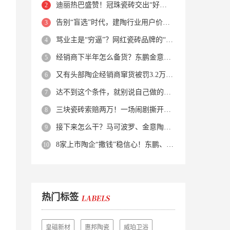
迪丽热巴盛赞！冠珠瓷砖交出“好房子”的标准答卷
告别“盲选”时代，建陶行业用户价值正在被改写！
骂业主是“穷逼”？网红瓷砖品牌的“真实面目”被揭开了！
经销商下半年怎么备货？东鹏金意陶马可波罗等10大品牌集体亮剑
又有头部陶企经销商窜货被罚3.2万！品牌区域保护岌岌可危？
达不到这个条件，就别说自己做的是质感砖！
三块瓷砖索赔两万！一场闹剧撕开了装修“碰瓷”的遮羞布
接下来怎么干？马可波罗、金意陶、蒙娜丽莎、箭牌、欧神诺、宏宇…
8家上市陶企“撒钱”稳信心！东鹏、蒙娜丽莎等启动回购增持
热门标签
皇磁新材
惠邦陶瓷
威珀卫浴