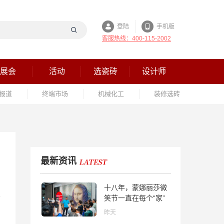
登陆
手机版
客服热线：400-115-2002
展会
活动
选瓷砖
设计师
报道
终端市场
机械化工
装修选砖
最新资讯
十八年，蒙娜丽莎微
笑节一直在每个“家”
的故事里
昨天