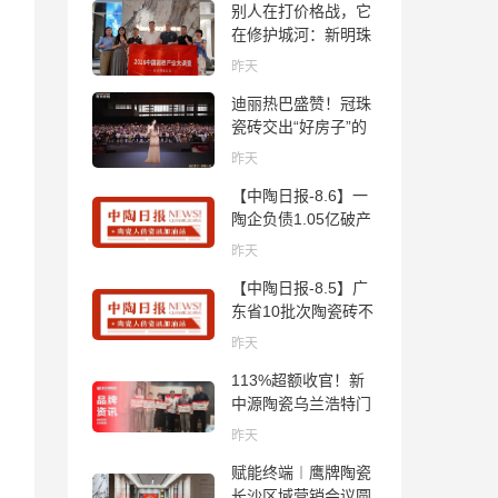
别人在打价格战，它
在修护城河：新明珠
岩板的逆势密码
昨天
迪丽热巴盛赞！冠珠
瓷砖交出“好房子”的
标准答卷
昨天
【中陶日报-8.6】一
陶企负债1.05亿破产
清算；东鹏拟延长基
昨天
金投资期限；工信部
【中陶日报-8.5】广
开展建陶行业能效领
东省10批次陶瓷砖不
跑者企业推荐工作
合格；科达购买特福
昨天
国际股份申请未通
113%超额收官！新
过；蒙娜丽莎5千万
中源陶瓷乌兰浩特门
回购股份；建霖家居
店周年活动圆满落幕
海外产能突破18亿元
昨天
赋能终端︱鹰牌陶瓷
长沙区域营销会议圆