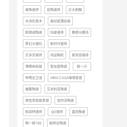
美陶瓷砖
宏陶瓷砖
正大制釉
木诗伦瓷木
美好超薄岩板
新顺成陶瓷
玛缇瓷砖
赛德马赛克
梦幻大理石
新时代瓷砖
贝多芬瓷砖
鸿运陶机
索菲亚磁砖
博赛纳岩板
壹加壹陶瓷
联一兴
申鹭达卫浴
VIRG CASA琟璟家居
展鹏陶瓷
艾米利亚陶瓷
德宝思智能家居
宝时洁陶瓷
帕诺特瓷砖
QD瓷砖
富田陶瓷
陶一郎798
联邦达陶瓷