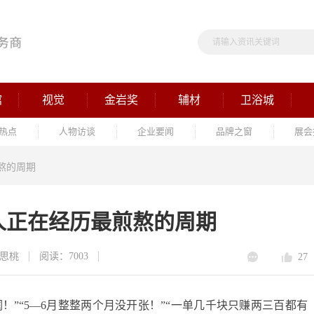
馆
视觉
金岩奖
辅材
卫浴城
热点
人物访谈
企业要闻
品牌之窗
展会
熬的周期
人正在经历最煎熬的周期
思桃
阅读：7003
27
钱利润！”“5—6月整整两个月没开张！”“一单几千块只赚两三百都有