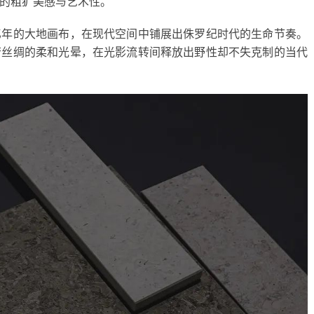
的粗犷美感与艺术性。
亿年的大地画布，在现代空间中铺展出侏罗纪时代的生命节奏。
若丝绸的柔和光晕，在光影流转间释放出野性却不失克制的当代