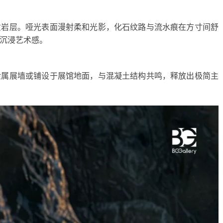
质岩层。哑光表面漫射柔和光影，化石纹路与流水痕在方寸间舒
沉浸艺术感。
金属展墙或铺设于展馆地面，与混凝土结构共鸣，释放出极简主