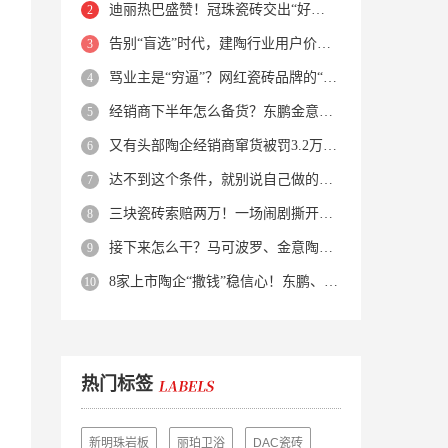
迪丽热巴盛赞！冠珠瓷砖交出“好房子”的标准答卷
告别“盲选”时代，建陶行业用户价值正在被改写！
骂业主是“穷逼”？网红瓷砖品牌的“真实面目”被揭开了！
经销商下半年怎么备货？东鹏金意陶马可波罗等10大品牌集体亮剑
又有头部陶企经销商窜货被罚3.2万！品牌区域保护岌岌可危？
达不到这个条件，就别说自己做的是质感砖！
三块瓷砖索赔两万！一场闹剧撕开了装修“碰瓷”的遮羞布
接下来怎么干？马可波罗、金意陶、蒙娜丽莎、箭牌、欧神诺、宏宇…
8家上市陶企“撒钱”稳信心！东鹏、蒙娜丽莎等启动回购增持
热门标签
新明珠岩板
丽珀卫浴
DAC瓷砖