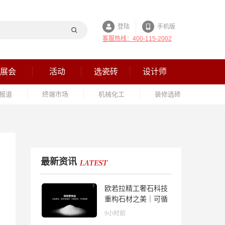
登陆
手机版
客服热线：400-115-2002
展会
活动
选瓷砖
设计师
报道
终端市场
机械化工
装修选砖
最新资讯
欧若拉精工奢石科技
重构石材之美｜可循
环高纯度微晶，重新
9小时前
定义高端奢石原料