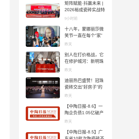
矩阵赋能·抖赢未来 |
2026裕成瓷砖实战特
训营圆满收官
9小时前
十八年，蒙娜丽莎微
笑节一直在每个“家”
的故事里
昨天
别人在打价格战，它
在修护城河：新明珠
岩板的逆势密码
昨天
迪丽热巴盛赞！冠珠
瓷砖交出“好房子”的
标准答卷
昨天
【中陶日报-8.6】一
陶企负债1.05亿破产
清算；东鹏拟延长基
昨天
金投资期限；工信部
【中陶日报-8.5】广
开展建陶行业能效领
东省10批次陶瓷砖不
跑者企业推荐工作