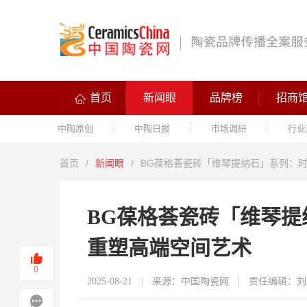
首页
新闻眼
品牌榜
招商
中陶原创
中陶日报
市场调研
行业
首页
/
新闻眼
/
BG葆格荟瓷砖「维琴提纳石」系列：
BG葆格荟瓷砖「维琴
重塑高端空间艺术
0
2025-08-21
来源：中国陶瓷网
责任编辑：刘