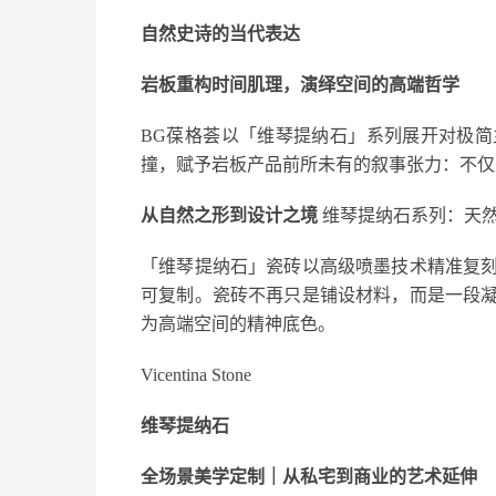
自然史诗的当代表达
岩板重构时间肌理，演绎空间的高端哲学
BG葆格荟以「
维琴提纳石
」系列展开对极简
撞，赋予岩板产品前所未有的叙事张力：不仅
从自然之形到设计之境
维琴提纳石系列：天
「
维琴提纳石
」瓷砖以高级喷墨技术精准复
可复制。瓷砖不再只是铺设材料，而是一段
为高端空间的精神底色。
Vicentina Stone
维琴提纳石
全场景美学定制｜从私宅到商业的艺术延伸