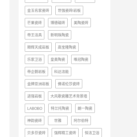
金玉名家瓷砖
世强瓷砖l岩板
芒果瓷砖
博德磁砖
美陶瓷砖
帝王洁具
新明珠陶瓷
顺辉天成岩板
高宝隆陶瓷
乐家卫浴
皇奥陶瓷
唯冠陶瓷
帝企鹅岩板
科达洁能
金牌亚洲岩板
佛诺伦莎瓷砖
进强岩板
大风歌瓷雕艺术背景墙
LABOBO
特兰托陶瓷
朗一陶瓷
神韵瓷砖
世雅
阿尔伯特
贝多芬瓷砖
强辉精工瓷砖
恒洁卫浴