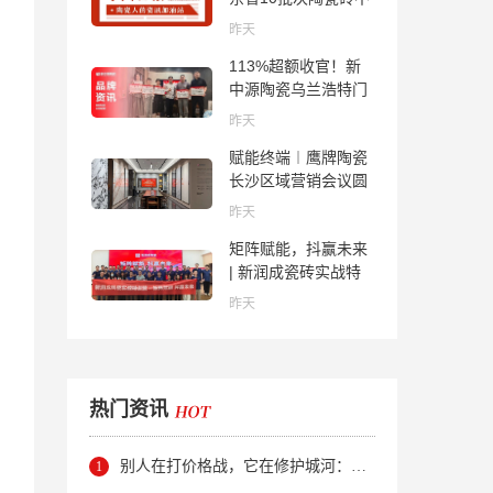
合格；科达购买特福
昨天
国际股份申请未通
113%超额收官！新
过；蒙娜丽莎5千万
中源陶瓷乌兰浩特门
回购股份；建霖家居
店周年活动圆满落幕
海外产能突破18亿元
昨天
赋能终端︱鹰牌陶瓷
长沙区域营销会议圆
满举行，共探渠道拓
昨天
展与门店升级新路径
矩阵赋能，抖赢未来
| 新润成瓷砖实战特
训营成功举办，吹响
昨天
品牌秋季营销冲锋
号！
热门资讯
别人在打价格战，它在修护城河：新明珠岩板的逆势密码