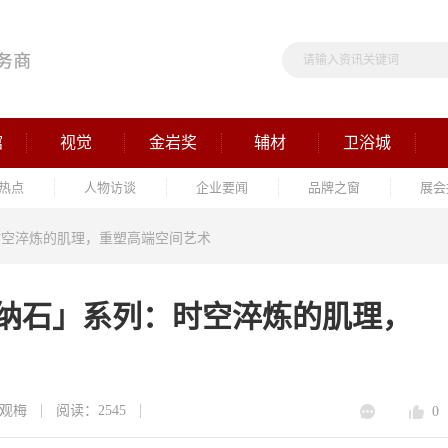
馆
视觉
金岩奖
辅材
卫浴城
热点
人物访谈
企业要闻
品牌之窗
展会
时空淬炼的肌理，重塑高端空间艺术
提纳石」系列：时空淬炼的肌理，
观梅
阅读：2545
0