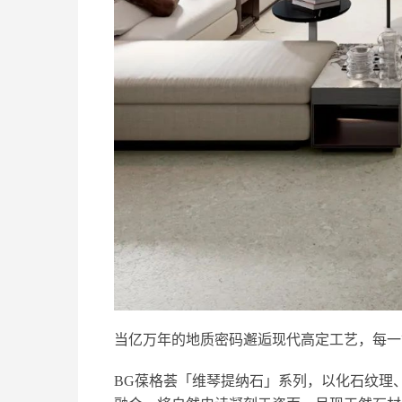
当亿万年的地质密码邂逅现代高定工艺，每一
BG葆格荟「
维琴提纳石
」系列，以化石纹理