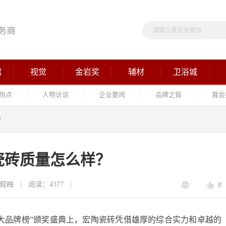
馆
视觉
金岩奖
辅材
卫浴城
热点
人物访谈
企业要闻
品牌之窗
展会
？
瓷砖质量怎么样？
观梅
阅读：4377
8
十大品牌榜”颁奖盛典上，宏陶瓷砖凭借雄厚的综合实力和卓越的