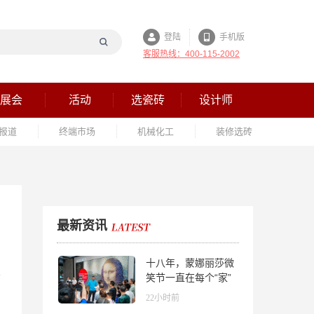
登陆
手机版
客服热线：400-115-2002
展会
活动
选瓷砖
设计师
报道
终端市场
机械化工
装修选砖
最新资讯
十八年，蒙娜丽莎微
笑节一直在每个“家”
的故事里
22小时前