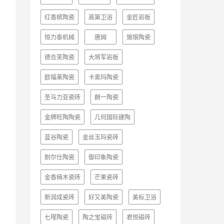
红香槟陶瓷
高第卫浴
金匠岩板
恒力泰机械
唐姆
施琅陶瓷
德合芙陶瓷
大将军岩板
欧福莱陶瓷
卡奥玛陶瓷
圣马力亚瓷砖
朗一陶瓷
金牌旺陶陶瓷
几何国际建陶
蓝谷陶瓷
金丝玉玛瓷砖
耐尔仕陶瓷
御印象陶瓷
金香楠木瓷砖
芒果瓷砖
新润成瓷砖
好又美陶瓷
美标卫浴
七瑆陶瓷
陶之宝磁砖
君悦磁砖