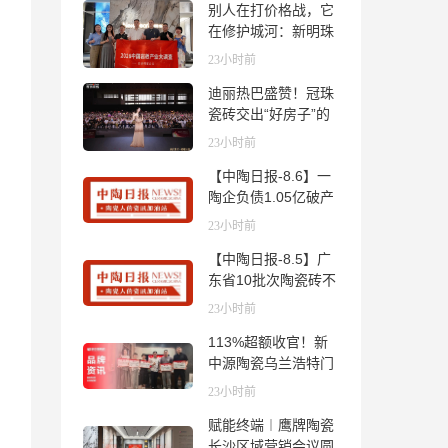
别人在打价格战，它
在修护城河：新明珠
岩板的逆势密码
23小时前
迪丽热巴盛赞！冠珠
瓷砖交出“好房子”的
标准答卷
23小时前
【中陶日报-8.6】一
陶企负债1.05亿破产
清算；东鹏拟延长基
23小时前
金投资期限；工信部
【中陶日报-8.5】广
开展建陶行业能效领
东省10批次陶瓷砖不
跑者企业推荐工作
合格；科达购买特福
23小时前
国际股份申请未通
113%超额收官！新
过；蒙娜丽莎5千万
中源陶瓷乌兰浩特门
回购股份；建霖家居
店周年活动圆满落幕
海外产能突破18亿元
23小时前
赋能终端︱鹰牌陶瓷
长沙区域营销会议圆