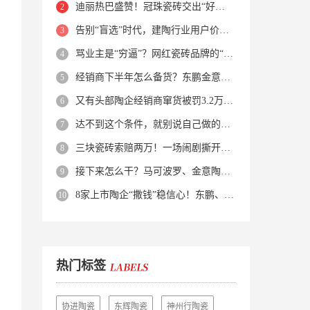
迪丽热巴盛赞！冠珠瓷砖交出“好房子”的标准答卷
告别“盲选”时代，建陶行业用户价值正在被改写！
骂业主是“穷逼”？网红瓷砖品牌的“真实面目”被揭开了！
经销商下半年怎么备货？东鹏金意陶马可波罗等10大品牌集体亮剑
又有头部陶企经销商窜货被罚3.2万！品牌区域保护岌岌可危？
达不到这个条件，就别说自己做的是质感砖！
三块瓷砖索赔两万！一场闹剧撕开了装修“碰瓷”的遮羞布
接下来怎么干？马可波罗、金意陶、蒙娜丽莎、箭牌、欧神诺、宏宇…
8家上市陶企“撒钱”稳信心！东鹏、蒙娜丽莎等启动回购增持
热门标签
协进陶瓷
东辉陶瓷
神州行陶瓷