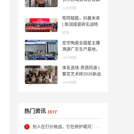
满举行，共探渠道拓
23小时前
展与门店升级新路径
矩阵赋能，抖赢未来
| 新润成瓷砖实战特
训营成功举办，吹响
昨天
品牌秋季营销冲锋
宏宇陶瓷全国星主播
号！
溯源广东生产基地，
进阶ROI长效变现新
18小时前
路径
体系造境·质感同源 |
繁花艺术砖2026新品
发布媒体见面会圆满
19小时前
举行
热门资讯
别人在打价格战，它在修护城河：新明珠岩板的逆势密码