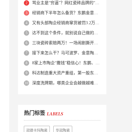
骂业主是“穷逼”？网红瓷砖品牌的“真实面目”被揭开了！
经销商下半年怎么备货？东鹏金意陶马可波罗等10大品牌集体亮剑
又有头部陶企经销商窜货被罚3.2万！品牌区域保护岌岌可危？
达不到这个条件，就别说自己做的是质感砖！
三块瓷砖索赔两万！一场闹剧撕开了装修“碰瓷”的遮羞布
接下来怎么干？马可波罗、金意陶、蒙娜丽莎、箭牌、欧神诺、宏宇…
8家上市陶企“撒钱”稳信心！东鹏、蒙娜丽莎等启动回购增持
科达制造重大资产重组，第一股东易主！
深度洗牌期，哪类企业会越做越难？哪类企业能逆势突围？
热门标签
冠德卡玛陶瓷
华冠陶瓷