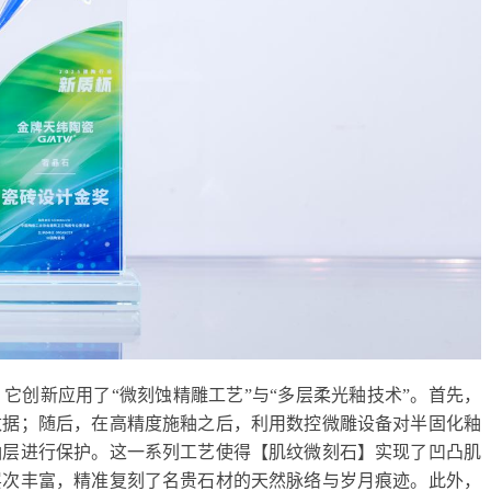
它创新应用了“微刻蚀精雕工艺”与“多层柔光釉技术”。首先，
数据；随后，在高精度施釉之后，利用数控微雕设备对半固化釉
釉层进行保护。这一系列工艺使得【肌纹微刻石】实现了凹凸肌
层次丰富，精准复刻了名贵石材的天然脉络与岁月痕迹。此外，