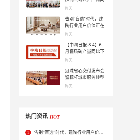
心找到市场的答案
昨天
告别“盲选”时代，建
陶行业用户价值正在
被改写！
昨天
【中陶日报-8.4】6
月瓷质砖产量同比下
降超10％；2家中国
昨天
陶企亮相马来西亚
冠珠省心交付发布会
ARCHIDEX 2026石
暨标杆城市服务转型
材展；东鹏已斥资
集训会圆满举行
4852万回购股份；方
昨天
向集团出海
热门资讯
告别“盲选”时代，建陶行业用户价值正在被改写！