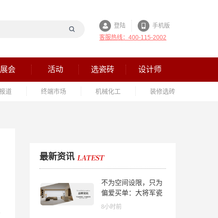
登陆
手机版
客服热线：400-115-2002
展会
活动
选瓷砖
设计师
报道
终端市场
机械化工
装修选砖
最新资讯
不为空间设限，只为
偏爱买单：大将军瓷
砖解锁“高级哑”人居
8小时前
美学