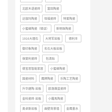
北欧木语瓷砖
富田陶瓷
达伽玛陶瓷
恒福瓷砖
特爱陶瓷
小蜜蜂陶瓷（错误）
新明珠陶瓷
1916大理石
大将军岩板
德利丰
御印象陶瓷
名石大板岩板
保斐利瓷砖
包清贴
德宝思智能家居
小蜜蜂陶瓷
国瓷材料
鹰牌陶瓷
乐陶工艺陶瓷
升华建陶·岩板
欧逸薇蓝瓷砖
金科瓷砖·岩板
小羅馬陶瓷
奥卓斯岩板
画壁背景墙
金鹰墨水