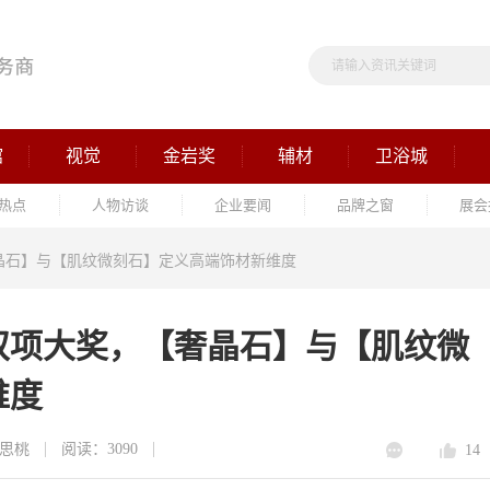
馆
视觉
金岩奖
辅材
卫浴城
热点
人物访谈
企业要闻
品牌之窗
展会
奢晶石】与【肌纹微刻石】定义高端饰材新维度
双项大奖，【奢晶石】与【肌纹微
维度
思桃
阅读：3090
14