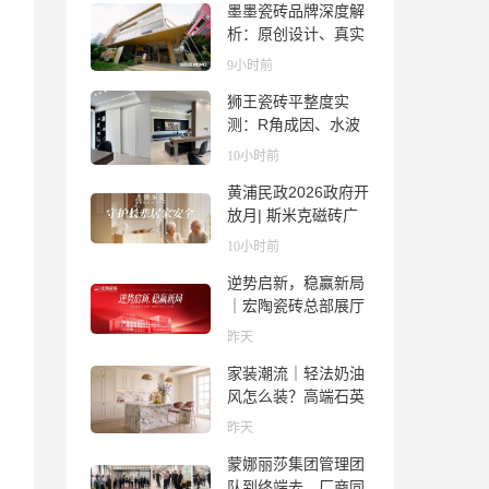
墨墨瓷砖品牌深度解
析：原创设计、真实
质感与市场口碑全览
9小时前
狮王瓷砖平整度实
测：R角成因、水波
纹真相、辊棒印解析
10小时前
与5A标准选购指南
黄浦民政2026政府开
放月| 斯米克磁砖广
场适老化体验中心正
10小时前
式亮相
逆势启新，稳赢新局
｜宏陶瓷砖总部展厅
焕新升级开工大吉
昨天
家装潮流｜轻法奶油
风怎么装？高端石英
石品牌法萨石，打造
昨天
质感橱柜台面
蒙娜丽莎集团管理团
队到终端去，厂商同