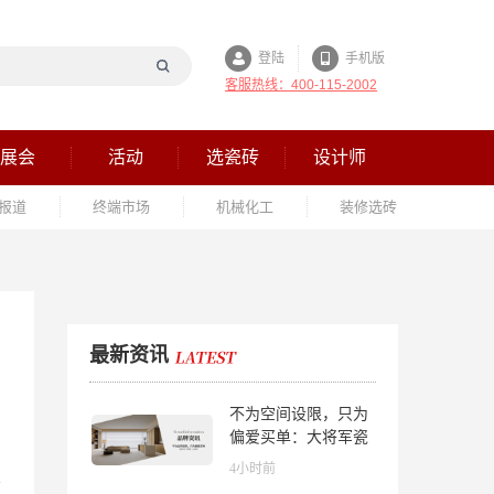
登陆
手机版
客服热线：400-115-2002
展会
活动
选瓷砖
设计师
报道
终端市场
机械化工
装修选砖
最新资讯
不为空间设限，只为
偏爱买单：大将军瓷
砖解锁“高级哑”人居
4小时前
美学