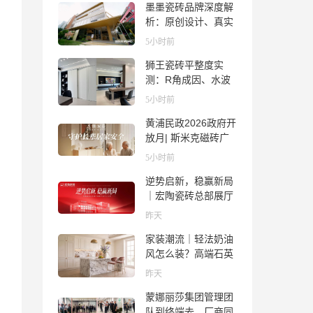
墨墨瓷砖品牌深度解
析：原创设计、真实
质感与市场口碑全览
5小时前
狮王瓷砖平整度实
测：R角成因、水波
纹真相、辊棒印解析
5小时前
与5A标准选购指南
黄浦民政2026政府开
放月| 斯米克磁砖广
场适老化体验中心正
5小时前
式亮相
逆势启新，稳赢新局
｜宏陶瓷砖总部展厅
焕新升级开工大吉
昨天
家装潮流｜轻法奶油
风怎么装？高端石英
石品牌法萨石，打造
昨天
质感橱柜台面
蒙娜丽莎集团管理团
队到终端去，厂商同