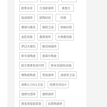
欧希米亚
兰洛斯瓷砖
奥普兰
裕成瓷砖
欧陶科技
科顺
赛德马赛克
朝阳卫浴
明珠科筑
金匠岩板
嘉豪瓷砖
大角鹿岩板
梦幻大理石
解百纳磁砖
新中源陶瓷
香莱尔陶瓷
欧文莱素色现代砖
斯米克磁砖|岩板
樵陶居陶瓷
梵高瓷砖
迪丽奇卫浴
高斯(COSO)卫浴
拓维空间设计
强牌光感砖
建辉瓷砖
德宝思智能家居
如意陶瓷砖