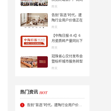
心找到市场的答案
昨天
告别“盲选”时代，建
陶行业用户价值正在
被改写！
昨天
【中陶日报-8.4】6
月瓷质砖产量同比下
降超10％；2家中国
昨天
陶企亮相马来西亚
冠珠省心交付发布会
ARCHIDEX 2026石
暨标杆城市服务转型
材展；东鹏已斥资
集训会圆满举行
4852万回购股份；方
昨天
向集团出海
热门资讯
告别“盲选”时代，建陶行业用户价值正在被改写！