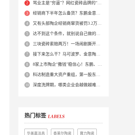
骂业主是“穷逼”？网红瓷砖品牌的“真实面目”被揭开了！
经销商下半年怎么备货？东鹏金意陶马可波罗等10大品牌集体亮剑
又有头部陶企经销商窜货被罚3.2万！品牌区域保护岌岌可危？
达不到这个条件，就别说自己做的是质感砖！
三块瓷砖索赔两万！一场闹剧撕开了装修“碰瓷”的遮羞布
接下来怎么干？马可波罗、金意陶、蒙娜丽莎、箭牌、欧神诺、宏宇…
8家上市陶企“撒钱”稳信心！东鹏、蒙娜丽莎等启动回购增持
科达制造重大资产重组，第一股东易主！
深度洗牌期，哪类企业会越做越难？哪类企业能逆势突围？
热门标签
华美嘉洁具
香莱尔陶瓷
寶力陶瓷