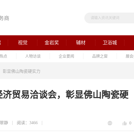
馆
视觉
金岩奖
辅材
卫浴城
热点
人物访谈
企业要闻
品牌之窗
展会
，彰显佛山陶瓷硬实力
经济贸易洽谈会，彰显佛山陶瓷硬
翠静
阅读：3466
0