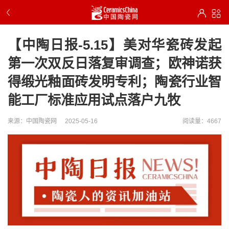
【中陶日报-5.15】美对华瓷砖发起
第一次双反日落复审调查；欧神诺获
得缎光釉面砖发明专利；陶瓷行业智
能工厂标准应用试点落户九牧
来源：中国陶瓷网
2025-05-16
阅读量：4667