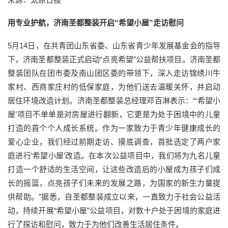
用专业护航，济南圣都整装开启“希望小屋”走访慰问
5月14日，在共青团山东省委、山东省青少年发展基金会的指导
下，济南圣都整装正式启动“点亮希望”公益帮扶项目。济南圣都
整装团队在团市委及南山团区委的带领下，深入走访锦绣川牛
家村、西商家庄村的低保家庭，为他们送去温暖关怀，并启动
居住环境改造计划。济南圣都整装总经理邓百淋表示：“‘希望小
屋’项目不单单是对房屋进行翻新，它更是为处于困境中的儿童
打造的首个个人成长系统。作为一家致力于青少年健康成长的
爱心企业，我们经过前期走访、摸底调查，首批选定了两户家
庭进行‘希望小屋’改造。在本次公益项目中，我们将为九名儿童
打造一个舒适的生活空间，让这些改造后的小屋成为孩子们成
长的摇篮，点亮孩子们未来的发展之路，为国家的新生力量提
供帮助。”据悉，自圣都整装成立以来，一直致力于社会公益活
动，持续开展“希望小屋”公益项目，对数十户处于困境的家庭进
行了探访和慰问，致力于为他们改善生活居住条件。