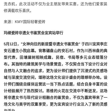
洗衣机，此次活动不仅为业主朋友带来实惠，还为他们爱家装
修满载欢乐喜庆。
来源：KMY国际轻奢瓷砖
玛缇瓷砖非遗女书鉴赏会宜宾站举行
5月12日，"女神向往的新居暨非遗女书鉴赏会" 于四川宜宾李庄
安石遵生小院启幕。背靠碾盘山的安石村，作为川西林盘的典
型代表，田塘屋树相映成趣，民宿、书局等多元业态错落分
布。其独特的建筑美学与场景营造，不仅契合当下设计行业对
自然与人文融合的追求，更为设计师们提供了沉浸式的灵感场
域与深度交流空间，堪称这场文化设计盛会的理想举办地。设
计师们围绕自媒体运营这一当下热点话题，结合自身丰富的设
计经验展开了热烈探讨。思维的火花在交流中不断迸发，这场
将非遗女书与现代设计相融合的鉴赏会，不仅为嘉宾带来了一
场文化与美学的双重享受，更为宜宾设计行业注入了新的灵感
与活力。