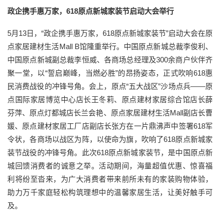
政企携手惠万家，618原点新城家装节启动大会举行
5月13日，“政企携手惠万家，618原点新城家装节”启动大会在原
点家居建材生活Mall B馆隆重举行。中国原点新城总裁李俊利、
中国原点新城副总裁李恒威、各商场总经理及300余商户伙伴齐
聚一堂，以“誓启巅峰，当燃必胜”的昂扬姿态，正式吹响618惠
民消费战役的冲锋号角。会上，原点“五大战区”沙场点兵——原
点国际家居博览中心店长王冬莉、原点建材家居综合馆店长薛
芬萍、原点灯都城店长兰会艳、原点家居建材生活Mall副店长曹
媛、原点建材家居工厂店副店长张方在一片鼎沸声中签署618军
令状，各商场以战区为阵，以使命为旗，吹响了618原点新城家
装节战役的冲锋号角。此次618原点新城家装节，是中国原点新
城回馈消费者的诚意之举。活动期间，海量超值优惠、惊喜福
利将纷至沓来，为广大消费者带来前所未有的家装购物体验，
助力万千家庭轻松构筑理想中的温馨家居生活，让美好触手可
及。