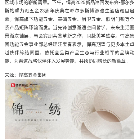
区域市场的崭新篇章。下午，悍高2025新品巡回发布会•鄂尔多
斯站暨力派五金23周年庆典在鄂尔多斯博源豪生酒店耀目启
幕。悍高旗下功能五金、基础五金、厨卫五金、照明门锁等全
系产品矩阵琢韵而发。当先锋创意邂逅空间哲学，未来生活图
景渐次铺展，与会宾朋共鉴革新之作，同赴美学盛宴。悍高集
团功能五金事业部总经理汪宝春表示，悍高期望与更多本土卓
越伙伴缔结同盟，依托全品类产品生态与行业领军的品牌动
能，为渠道战略伙伴注入发展势能，共绘协同增长的新篇章。
来源：悍高五金集团