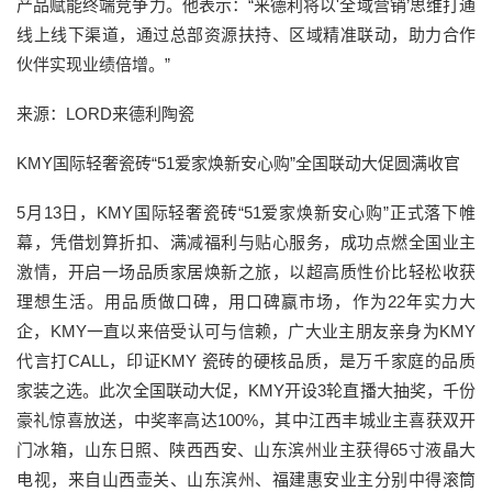
产品赋能终端竞争力。他表示：“来德利将以'全域营销’思维打通
线上线下渠道，通过总部资源扶持、区域精准联动，助力合作
伙伴实现业绩倍增。”
来源：LORD来德利陶瓷
KMY国际轻奢瓷砖“51爱家焕新安心购”全国联动大促圆满收官
5月13日，KMY国际轻奢瓷砖“51爱家焕新安心购”正式落下帷
幕，凭借划算折扣、满减福利与贴心服务，成功点燃全国业主
激情，开启一场品质家居焕新之旅，以超高质性价比轻松收获
理想生活。用品质做口碑，用口碑赢市场，作为22年实力大
企，KMY一直以来倍受认可与信赖，广大业主朋友亲身为KMY
代言打CALL，印证KMY 瓷砖的硬核品质，是万千家庭的品质
家装之选。此次全国联动大促，KMY开设3轮直播大抽奖，千份
豪礼惊喜放送，中奖率高达100%，其中江西丰城业主喜获双开
门冰箱，山东日照、陕西西安、山东滨州业主获得65寸液晶大
电视，来自山西壶关、山东滨州、福建惠安业主分别中得滚筒