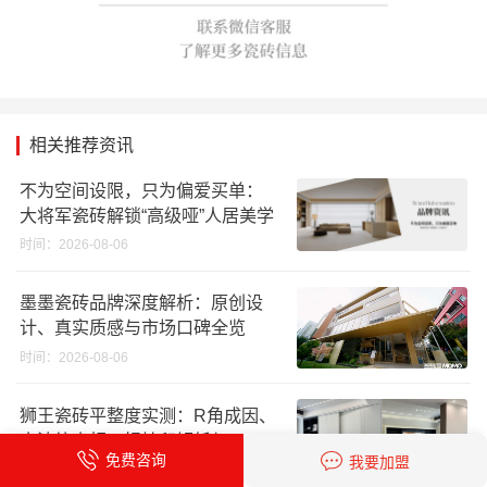
相关推荐资讯
不为空间设限，只为偏爱买单：
大将军瓷砖解锁“高级哑”人居美学
时间：2026-08-06
墨墨瓷砖品牌深度解析：原创设
计、真实质感与市场口碑全览
时间：2026-08-06
狮王瓷砖平整度实测：R角成因、
水波纹真相、辊棒印解析与5A标
免费咨询
我要加盟
准选购指南
时间：2026-08-06