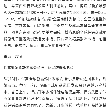
边、马来西亚吉隆坡及澳大利亚悉尼。其中，博洛尼新加坡旗
舰店于2025年1月20日开业，店面面积达到500平米，位于Delta
House。新加坡旗舰店以高端“全屋定制”为核心，全面覆盖整体
厨房、定制家具、门墙系统、卫浴空间及成品家具等全链条产
品。随着东南亚市场布局基本完成，博洛尼的全球经销商战略
将聚焦于重返澳洲及北美市场，同时深入拓展欧洲市场，包括
英国、爱尔兰、意大利和克罗地亚等国家。
来源：77度
悍高鄂尔多斯发布会举行，体验店璀璨启幕
5月13日，悍高全球新品巡回发布会·鄂尔多斯站逐风北上，辉
耀蒙西。截至当前，悍高全球新品巡回发布会已跨越67座城
市。当日上午，悍高鄂尔多斯体验店璀璨启幕。悍高集团功能
五金事业部总经理汪宝春携高层管理团队亲临现场，与鄂尔多
斯经销商徐鹏共同执剪，为新店开业剪彩，携手翻开品牌深耕