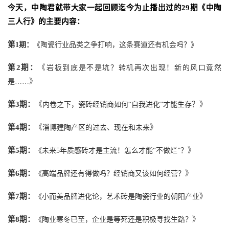
今天，中陶君就带大家一起回顾迄今为止播出过的
29期《中陶
三人行》的主要内容：
第
1期：
《
陶瓷行业品类之争打响，这条赛道还有机会吗？
》
第
2期：
《
岩板到底是不是坑？转机再次出现！新的风口竟然
》
是…
…
第
3期：
《
？
》
内卷之下，瓷砖经销商如何“自我进化”才能生存
第
4期：
《
》
淄博建陶产区的过去、现在和未
来
第
5期：
》
《
未来5年质感砖才是主流！怎么才能“不做烂”？
第
6期：
》
《
高端品牌还有得做吗？经销商又该如何经营？
第
7期：
》
《
小而美品牌进化论，艺术砖是陶瓷行业的朝阳产
业
第
8期：
》
《
陶业寒冬已至，企业是等死还是积极寻找生路？