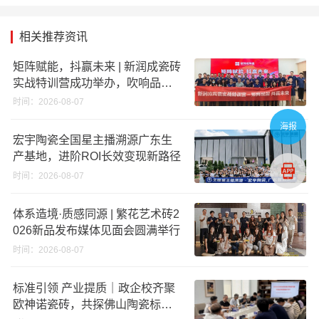
相关推荐资讯
矩阵赋能，抖赢未来 | 新润成瓷砖
实战特训营成功举办，吹响品牌
秋季营销冲锋号！
时间：2026-08-07
海报
宏宇陶瓷全国星主播溯源广东生
产基地，进阶ROI长效变现新路径
时间：2026-08-07
体系造境·质感同源 | 繁花艺术砖2
026新品发布媒体见面会圆满举行
时间：2026-08-07
标准引领 产业提质｜政企校齐聚
欧神诺瓷砖，共探佛山陶瓷标准