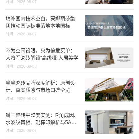
化发展新路径
时间：2026-08-07
填补国内技术空白，蒙娜丽莎集
团推动国际标准落地本地国标
时间：2026-08-07
不为空间设限，只为偏爱买单：
大将军瓷砖解锁“高级哑”人居美学
时间：2026-08-06
墨墨瓷砖品牌深度解析：原创设
计、真实质感与市场口碑全览
时间：2026-08-06
狮王瓷砖平整度实测：R角成因、
水波纹真相、辊棒印解析与5A标
准选购指南
时间：2026-08-06