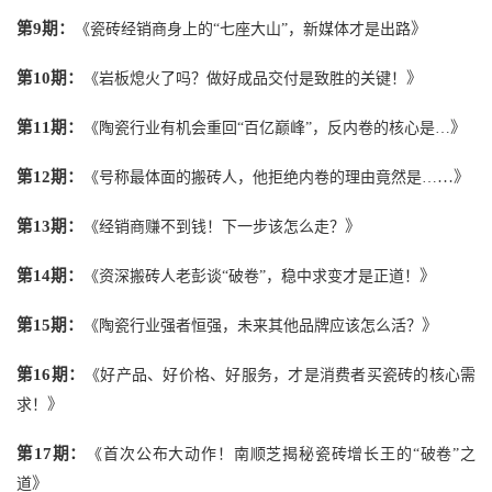
第
9期：
》
《
瓷砖经销商身上的“七座大山”，新媒体才是出路
第
10期：
》
《
岩板熄火了吗？做好成品交付是致胜的关键！
第
11期：
》
《
陶瓷行业有机会重回“百亿巅峰”，反内卷的核心是…
第
12期：
…
》
《
号称最体面的搬砖人，他拒绝内卷的理由竟然是…
第
13期：
》
《
经销商赚不到钱！下一步该怎么走？
第
14期：
》
《
资深搬砖人老彭谈“破卷”，稳中求变才是正道！
第
15期：
》
《
陶瓷行业强者恒强，未来其他品牌应该怎么活？
第
16期：
《
好产品、好价格、好服务，才是消费者买瓷砖的核心需
》
求！
第
17期：
《
首次公布大动作！南顺芝揭秘瓷砖增长王的“破卷”之
》
道