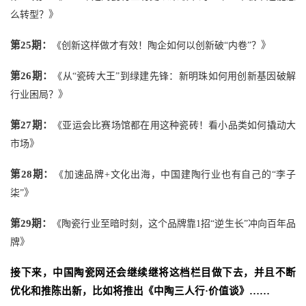
》
么转型？
第
25期：
》
《
创新这样做才有效！陶企如何以创新破“内卷”
？
第
26期：
《
从“瓷砖大王”到绿建先锋：新明珠如何用创新基因破解
》
行业困局？
第
27期：
《
亚运会比赛场馆都在用这种瓷砖！看小品类如何撬动大
》
市场
第
28期：
《
加速品牌+文化出海，中国建陶行业也有自己的“李子
》
柒”
第
29期：
《
陶瓷行业至暗时刻，这个品牌靠1招“逆生长”冲向百年品
》
牌
接下来，中国陶瓷网还会继续继将这档栏目做下去，并且不断
优化和推陈出新，比如将推出《中陶三人行
·价值谈》……