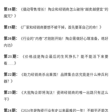
第
18期：
《
撬动零售增长！陶企和经销商怎么破除“越卖越便宜”的
》
魔咒？
第19
期：
》
《
厂家和经销商要想不被干掉，首先要革自己的命！
第
20期：
《
行业的“内卷”才刚刚开始！陶企需做好心理准备，练好
》
内功
第
21期：
《
价格战是陶企最后的生死挣扎？能不能活下来要
》
看……
第
22期：
《
助力经销商杀出重围！品牌集合店究竟是什么神兵利
》
器
？
第
23期：
《
大批陶企即将淘汰！瓷砖经销商的唯一出路只有这么
》
干
第
24期：
《
2024年是陶瓷行业有史以来最难的一年！不躺平还能怎