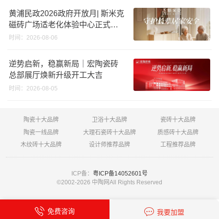
黄浦民政2026政府开放月| 斯米克
磁砖广场适老化体验中心正式亮
相
时间：2026-08-06
逆势启新，稳赢新局｜宏陶瓷砖
总部展厅焕新升级开工大吉
时间：2026-08-05
陶瓷十大品牌
卫浴十大品牌
瓷砖十大品牌
陶瓷一线品牌
大理石瓷砖十大品牌
质感砖十大品牌
木纹砖十大品牌
设计师推荐品牌
工程推荐品牌
ICP备：
粤ICP备14052601号
©2002-
2026 中陶网All Rights Reserved
免费咨询
我要加盟