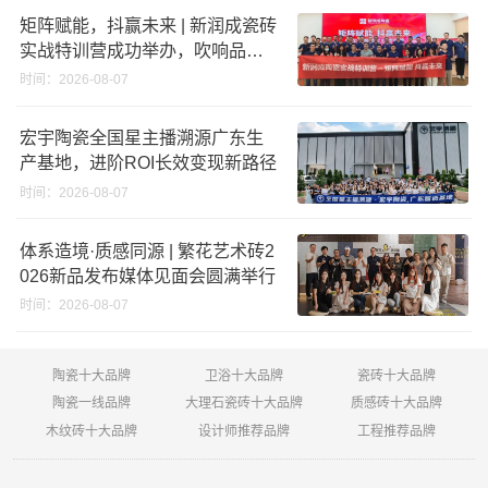
矩阵赋能，抖赢未来 | 新润成瓷砖
实战特训营成功举办，吹响品牌
秋季营销冲锋号！
时间：2026-08-07
宏宇陶瓷全国星主播溯源广东生
产基地，进阶ROI长效变现新路径
时间：2026-08-07
体系造境·质感同源 | 繁花艺术砖2
026新品发布媒体见面会圆满举行
时间：2026-08-07
陶瓷十大品牌
卫浴十大品牌
瓷砖十大品牌
陶瓷一线品牌
大理石瓷砖十大品牌
质感砖十大品牌
木纹砖十大品牌
设计师推荐品牌
工程推荐品牌