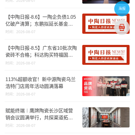
时间：2026-08-07
海报
【中陶日报-8.6】一陶企负债1.05
亿破产清算；东鹏拟延长基金投
资期限；工信部开展建陶行业能
时间：2026-08-07
效领跑者企业推荐工作
【中陶日报-8.5】广东省10批次陶
瓷砖不合格；科达购买特福国际
股份申请未通过；蒙娜丽莎5千万
时间：2026-08-07
回购股份；建霖家居海外产能突
破18亿元
113%超额收官！新中源陶瓷乌兰
浩特门店周年活动圆满落幕
时间：2026-08-07
赋能终端︱鹰牌陶瓷长沙区域营
销会议圆满举行，共探渠道拓展
与门店升级新路径
时间：2026-08-07