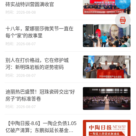
海报
砖实战特训营圆满收官
时间：2026-08-08
十八年，蒙娜丽莎微笑节一直在
每个“家”的故事里
时间：2026-08-07
别人在打价格战，它在修护城
河：新明珠岩板的逆势密码
时间：2026-08-07
迪丽热巴盛赞！冠珠瓷砖交出“好
房子”的标准答卷
时间：2026-08-07
【中陶日报-8.6】一陶企负债1.05
亿破产清算；东鹏拟延长基金投