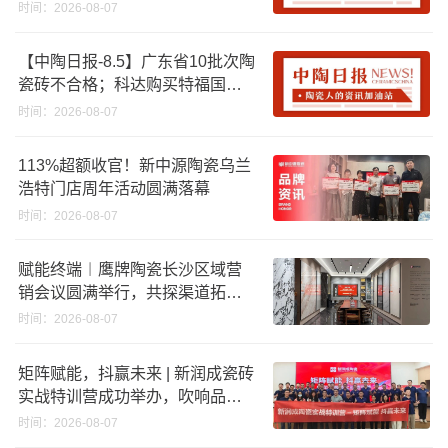
资期限；工信部开展建陶行业能
时间：2026-08-07
效领跑者企业推荐工作
【中陶日报-8.5】广东省10批次陶
瓷砖不合格；科达购买特福国际
股份申请未通过；蒙娜丽莎5千万
时间：2026-08-07
回购股份；建霖家居海外产能突
破18亿元
113%超额收官！新中源陶瓷乌兰
浩特门店周年活动圆满落幕
时间：2026-08-07
赋能终端︱鹰牌陶瓷长沙区域营
销会议圆满举行，共探渠道拓展
与门店升级新路径
时间：2026-08-07
矩阵赋能，抖赢未来 | 新润成瓷砖
实战特训营成功举办，吹响品牌
秋季营销冲锋号！
时间：2026-08-07