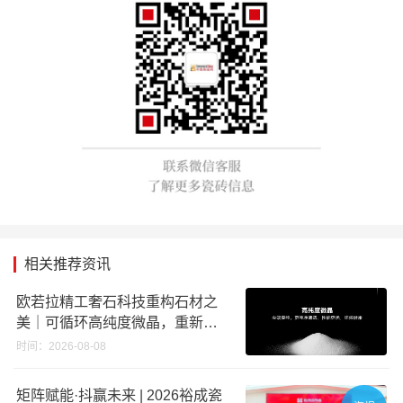
相关推荐资讯
欧若拉精工奢石科技重构石材之
美｜可循环高纯度微晶，重新定
义高端奢石原料
时间：2026-08-08
矩阵赋能·抖赢未来 | 2026裕成瓷