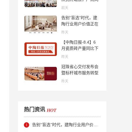
心找到市场的答案
前天
告别“盲选”时代，建
陶行业用户价值正在
被改写！
昨天
【中陶日报-8.4】6
月瓷质砖产量同比下
降超10％；2家中国
昨天
陶企亮相马来西亚
冠珠省心交付发布会
ARCHIDEX 2026石
暨标杆城市服务转型
材展；东鹏已斥资
集训会圆满举行
4852万回购股份；方
昨天
向集团出海
热门资讯
告别“盲选”时代，建陶行业用户价值正在被改写！