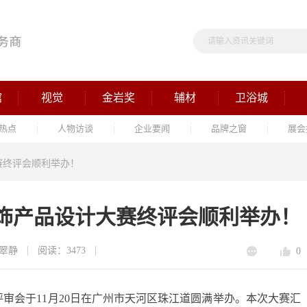
馆
视觉
金岩奖
辅材
卫浴城
热点
人物访谈
企业要闻
品牌之窗
展会
大赛终评会顺利举办！
筑装饰产品设计大赛终评会顺利举办！
翠静
阅读：3473
0
极评审会于11月20日在广州市天河区珠江道圆满举办。本次大赛汇