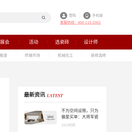
登陆
手机版
客服热线：400-115-2002
展会
活动
选瓷砖
设计师
报道
终端市场
机械化工
装修选砖
最新资讯
不为空间设限，只为
偏爱买单：大将军瓷
砖解锁“高级哑”人居
19小时前
美学