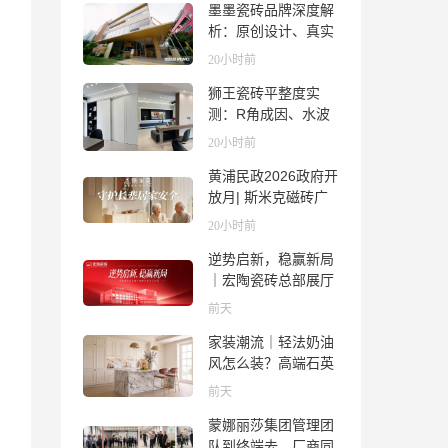
墨墨瓷砖品牌深度解
析：原创设计、真实
质感与市场口碑全览
20小时前
狮王瓷砖平整度实
测：R角成因、水波
纹真相、辊棒印解析
20小时前
与5A标准选购指南
黄浦民政2026政府开
放月| 斯米克磁砖广
场适老化体验中心正
20小时前
式亮相
逆势启新，稳赢新局
｜宏陶瓷砖总部展厅
焕新升级开工大吉
前天
家装潮流｜轻法奶油
风怎么装？高端石英
石品牌法萨石，打造
前天
质感橱柜台面
蒙娜丽莎集团管理团
队到终端去，厂商同