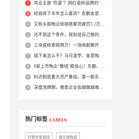
骂业主是“穷逼”？网红瓷砖品牌的“真实面目”被揭开了！
经销商下半年怎么备货？东鹏金意陶马可波罗等10大品牌集体亮剑
又有头部陶企经销商窜货被罚3.2万！品牌区域保护岌岌可危？
达不到这个条件，就别说自己做的是质感砖！
三块瓷砖索赔两万！一场闹剧撕开了装修“碰瓷”的遮羞布
接下来怎么干？马可波罗、金意陶、蒙娜丽莎、箭牌、欧神诺、宏宇…
8家上市陶企“撒钱”稳信心！东鹏、蒙娜丽莎等启动回购增持
科达制造重大资产重组，第一股东易主！
深度洗牌期，哪类企业会越做越难？哪类企业能逆势突围？
热门标签
巴黎世家瓷砖
雍华源陶瓷