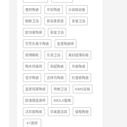
惠邦陶瓷
中宏陶瓷
众岩联岩板
朗斯卫浴
新岩素家居
安彼卫浴
欧诗曼陶瓷
英皇卫浴
芬芳负离子陶瓷
金意陶瓷砖
丽博橱柜
乐浪卫浴
美好超薄岩板
陶木然瓷砖
英超陶瓷
华泰陶瓷
佳宇陶瓷
吉祥鸟陶瓷
红香槟陶瓷
皇家铭豪陶瓷
帝朗卫浴
KIMS岩板
欧逸薇蓝瓷砖
IMOLA蜜蜂
法尼那陶瓷
华美嘉洁具
骏程陶瓷
KT瓷砖