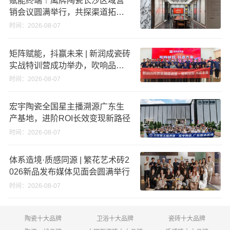
销会议圆满举行，共探渠道拓展
与门店升级新路径
时间：2026-08-07
矩阵赋能，抖赢未来 | 新润成瓷砖
实战特训营成功举办，吹响品牌
秋季营销冲锋号！
时间：2026-08-07
宏宇陶瓷全国星主播溯源广东生
产基地，进阶ROI长效变现新路径
时间：2026-08-07
体系造境·质感同源 | 繁花艺术砖2
026新品发布媒体见面会圆满举行
时间：2026-08-07
陶瓷十大品牌
卫浴十大品牌
瓷砖十大品牌