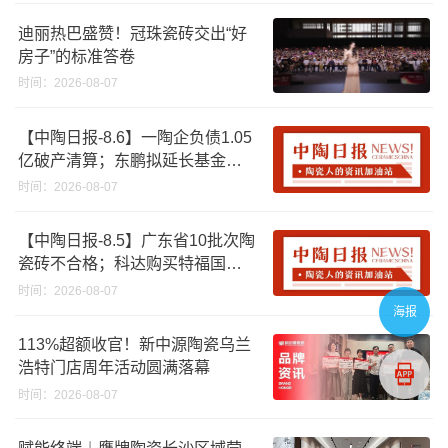
迪丽热巴盛赞！冠珠瓷砖交出“好
房子”的标准答卷
时间：2026-08-07
【中陶日报-8.6】一陶企负债1.05
亿破产清算；东鹏拟延长基金投
资期限；工信部开展建陶行业能
时间：2026-08-07
效领跑者企业推荐工作
【中陶日报-8.5】广东省10批次陶
瓷砖不合格；科达购买特福国际
股份申请未通过；蒙娜丽莎5千万
时间：2026-08-07
回购股份；建霖家居海外产能突
海报
破18亿元
113%超额收官！新中源陶瓷乌兰
浩特门店周年活动圆满落幕
时间：2026-08-07
赋能终端︱鹰牌陶瓷长沙区域营