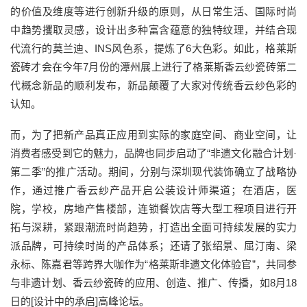
的价值及维度等进行创新升级的原则，从日常生活、国际时尚
中趋势攫取灵感，设计出多种富含蕴意的独特纹理，并结合现
代流行的莫兰迪、INS风色系，提炼了6大色彩。如此，格莱斯
瓷砖才会在今年7月份的潭州展上进行了格莱斯香云纱瓷砖第二
代概念新品的顺利发布，新品颠覆了大家对传统香云纱色彩的
认知。
而，为了把新产品真正应用到实际的家庭空间、商业空间，让
消费者感受到它的魅力，品牌也同步启动了“非遗文化融合计划·
第二季”的推广活动。期间，分别与深圳现代装饰确立了战略协
作，通过推广香云纱产品开启公装设计师渠道；在酒店，医
院，学校，房地产售楼部，连锁餐饮店等大型工程项目进行开
拓与深耕，紧跟潮流时尚趋势，打造出全面可持续发展的实力
派品牌，可持续时尚的产品体系；还请了张绍景、屈汀南、梁
永标、陈嘉君等跨界大咖作为“格莱斯非遗文化体验官”，共同参
与非遗计划、香云纱瓷砖的应用、创造、推广、传播，如8月18
日的[设计中的承启]高峰论坛。