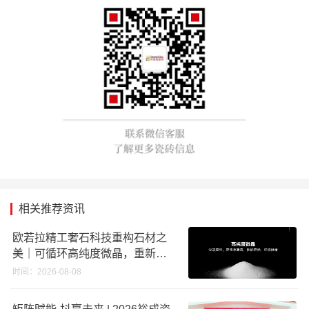
相关推荐资讯
欧若拉精工奢石科技重构石材之
美｜可循环高纯度微晶，重新定
义高端奢石原料
时间：2026-08-08
矩阵赋能·抖赢未来 | 2026裕成瓷