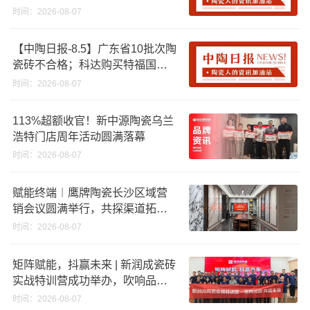
资期限；工信部开展建陶行业能
时间：2026-08-07
效领跑者企业推荐工作
【中陶日报-8.5】广东省10批次陶
瓷砖不合格；科达购买特福国际
股份申请未通过；蒙娜丽莎5千万
时间：2026-08-07
回购股份；建霖家居海外产能突
破18亿元
113%超额收官！新中源陶瓷乌兰
浩特门店周年活动圆满落幕
时间：2026-08-07
赋能终端︱鹰牌陶瓷长沙区域营
销会议圆满举行，共探渠道拓展
与门店升级新路径
时间：2026-08-07
矩阵赋能，抖赢未来 | 新润成瓷砖
实战特训营成功举办，吹响品牌
秋季营销冲锋号！
时间：2026-08-07