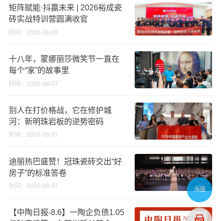
矩阵赋能·抖赢未来 | 2026裕成瓷
砖实战特训营圆满收官
时间：2026-08-08
十八年，蒙娜丽莎微笑节一直在
每个“家”的故事里
时间：2026-08-07
别人在打价格战，它在修护城
河：新明珠岩板的逆势密码
时间：2026-08-07
迪丽热巴盛赞！冠珠瓷砖交出“好
房子”的标准答卷
时间：2026-08-07
海报
【中陶日报-8.6】一陶企负债1.05