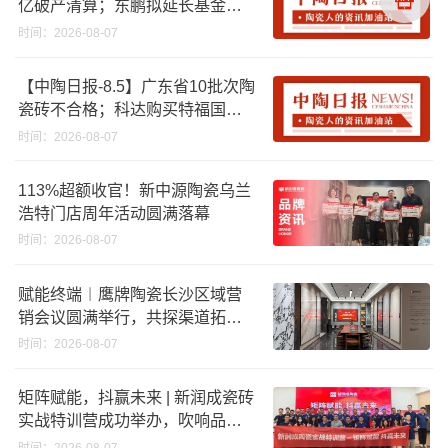
亿破产清算；东鹏拟延长基金投
资期限；工信部开展建陶行业能
时间：2026-08-07
效领跑者企业推荐工作
【中陶日报-8.5】广东省10批次陶
瓷砖不合格；科达购买特福国际
股份申请未通过；蒙娜丽莎5千万
时间：2026-08-07
回购股份；建霖家居海外产能突
破18亿元
113%超额收官！新中源陶瓷乌兰
浩特门店周年活动圆满落幕
时间：2026-08-07
赋能终端︱鹰牌陶瓷长沙区域营
销会议圆满举行，共探渠道拓展
与门店升级新路径
时间：2026-08-07
矩阵赋能，抖赢未来 | 新润成瓷砖
实战特训营成功举办，吹响品牌
秋季营销冲锋号！
时间：2026-08-07