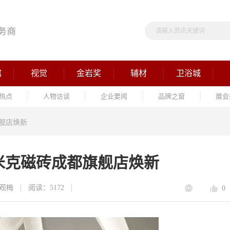
馆
视觉
金岩奖
辅材
卫浴城
热点
人物访谈
企业要闻
品牌之窗
展会
旗舰店焕新
斯米克磁砖成都旗舰店焕新
观梅
阅读：5172
0