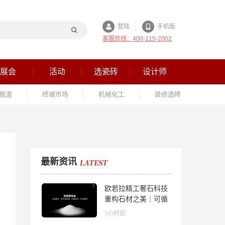
登陆
手机版
客服热线：400-115-2002
展会
活动
选瓷砖
设计师
报道
终端市场
机械化工
装修选砖
最新资讯
欧若拉精工奢石科技
重构石材之美｜可循
环高纯度微晶，重新
5小时前
定义高端奢石原料