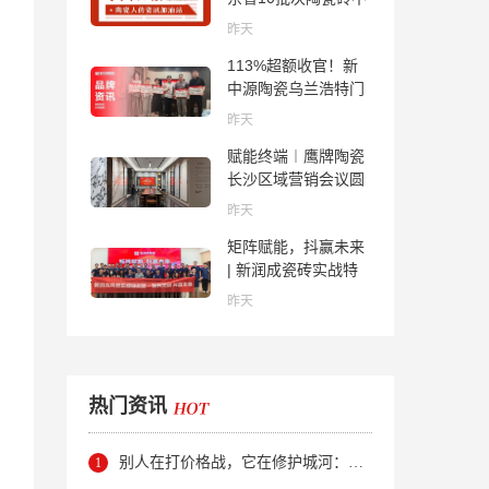
合格；科达购买特福
昨天
国际股份申请未通
113%超额收官！新
过；蒙娜丽莎5千万
中源陶瓷乌兰浩特门
回购股份；建霖家居
店周年活动圆满落幕
海外产能突破18亿元
昨天
赋能终端︱鹰牌陶瓷
长沙区域营销会议圆
满举行，共探渠道拓
昨天
展与门店升级新路径
矩阵赋能，抖赢未来
| 新润成瓷砖实战特
训营成功举办，吹响
昨天
品牌秋季营销冲锋
号！
热门资讯
别人在打价格战，它在修护城河：新明珠岩板的逆势密码