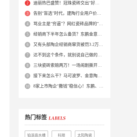
迪丽热巴盛赞！冠珠瓷砖交出“好房子”的标准答卷
告别“盲选”时代，建陶行业用户价值正在被改写！
骂业主是“穷逼”？网红瓷砖品牌的“真实面目”被揭开了！
经销商下半年怎么备货？东鹏金意陶马可波罗等10大品牌集体亮剑
又有头部陶企经销商窜货被罚3.2万！品牌区域保护岌岌可危？
达不到这个条件，就别说自己做的是质感砖！
三块瓷砖索赔两万！一场闹剧撕开了装修“碰瓷”的遮羞布
接下来怎么干？马可波罗、金意陶、蒙娜丽莎、箭牌、欧神诺、宏宇…
8家上市陶企“撒钱”稳信心！东鹏、蒙娜丽莎等启动回购增持
热门标签
铂浪高水槽
科顺
太阳陶瓷