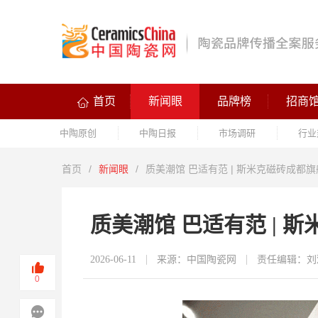
首页
新闻眼
品牌榜
招商
中陶原创
中陶日报
市场调研
行业
首页
/
新闻眼
/
质美潮馆 巴适有范 | 斯米克磁砖成都
质美潮馆 巴适有范 | 
2026-06-11
来源：中国陶瓷网
责任编辑：刘
0