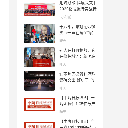
矩阵赋能·抖赢未来 |
2026裕成瓷砖实战特
训营圆满收官
5小时前
十八年，蒙娜丽莎微
笑节一直在每个“家”
的故事里
昨天
别人在打价格战，它
在修护城河：新明珠
岩板的逆势密码
昨天
迪丽热巴盛赞！冠珠
瓷砖交出“好房子”的
标准答卷
昨天
【中陶日报-8.6】一
陶企负债1.05亿破产
清算；东鹏拟延长基
昨天
金投资期限；工信部
【中陶日报-8.5】广
开展建陶行业能效领
东省10批次陶瓷砖不
跑者企业推荐工作