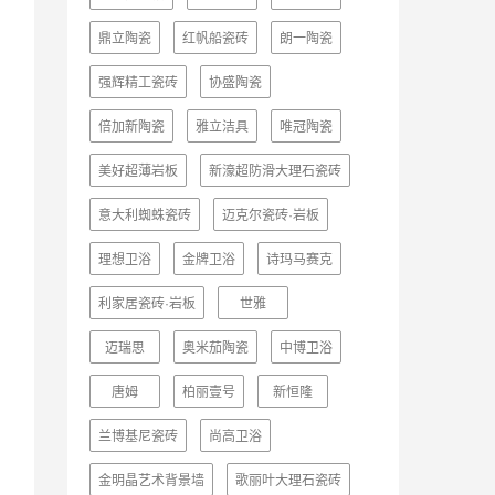
鼎立陶瓷
红帆船瓷砖
朗一陶瓷
强辉精工瓷砖
协盛陶瓷
倍加新陶瓷
雅立洁具
唯冠陶瓷
美好超薄岩板
新濠超防滑大理石瓷砖
意大利蜘蛛瓷砖
迈克尔瓷砖·岩板
理想卫浴
金牌卫浴
诗玛马赛克
利家居瓷砖·岩板
世雅
迈瑞思
奥米茄陶瓷
中博卫浴
唐姆
柏丽壹号
新恒隆
兰博基尼瓷砖
尚高卫浴
金明晶艺术背景墙
歌丽叶大理石瓷砖