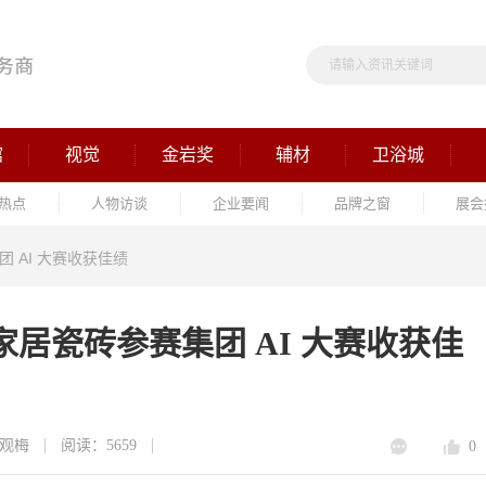
馆
视觉
金岩奖
辅材
卫浴城
热点
人物访谈
企业要闻
品牌之窗
展会
 AI 大赛收获佳绩
居瓷砖参赛集团 AI 大赛收获佳
观梅
阅读：5659
0