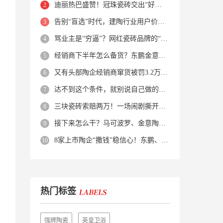
迪丽热巴盛赞！冠珠瓷砖交出“好房子”的标准答卷
告别“盲选”时代，建陶行业用户价值正在被改写！
骂业主是“穷逼”？网红瓷砖品牌的“真实面目”被揭开了！
经销商下半年怎么备货？东鹏金意陶马可波罗等10大品牌集体亮剑
又有头部陶企经销商窜货被罚3.2万！品牌区域保护岌岌可危？
达不到这个条件，就别说自己做的是质感砖！
三块瓷砖索赔两万！一场闹剧撕开了装修“碰瓷”的遮羞布
接下来怎么干？马可波罗、金意陶、蒙娜丽莎、箭牌、欧神诺、宏宇…
8家上市陶企“撒钱”稳信心！东鹏、蒙娜丽莎等启动回购增持
热门标签
强牌陶瓷
英皇卫浴