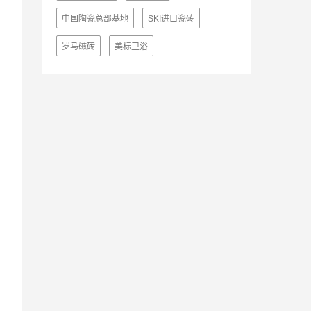
中国陶瓷总部基地
SKI进口瓷砖
罗马磁砖
美标卫浴