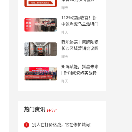
合格；科达购买特福
昨天
国际股份申请未通
113%超额收官！新
过；蒙娜丽莎5千万
中源陶瓷乌兰浩特门
回购股份；建霖家居
店周年活动圆满落幕
海外产能突破18亿元
昨天
赋能终端︱鹰牌陶瓷
长沙区域营销会议圆
满举行，共探渠道拓
昨天
展与门店升级新路径
矩阵赋能，抖赢未来
| 新润成瓷砖实战特
训营成功举办，吹响
昨天
品牌秋季营销冲锋
号！
热门资讯
别人在打价格战，它在修护城河：新明珠岩板的逆势密码