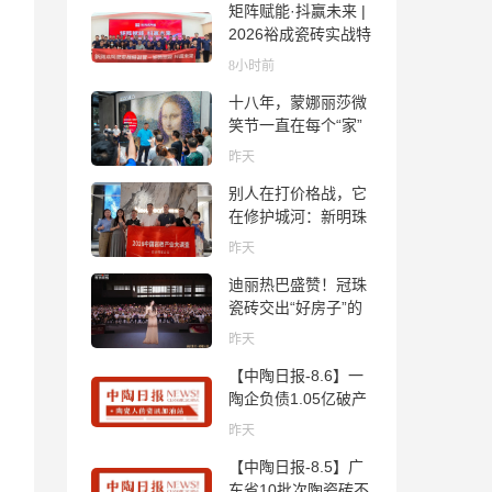
矩阵赋能·抖赢未来 |
2026裕成瓷砖实战特
训营圆满收官
8小时前
十八年，蒙娜丽莎微
笑节一直在每个“家”
的故事里
昨天
别人在打价格战，它
在修护城河：新明珠
岩板的逆势密码
昨天
迪丽热巴盛赞！冠珠
瓷砖交出“好房子”的
标准答卷
昨天
【中陶日报-8.6】一
陶企负债1.05亿破产
清算；东鹏拟延长基
昨天
金投资期限；工信部
【中陶日报-8.5】广
开展建陶行业能效领
东省10批次陶瓷砖不
跑者企业推荐工作