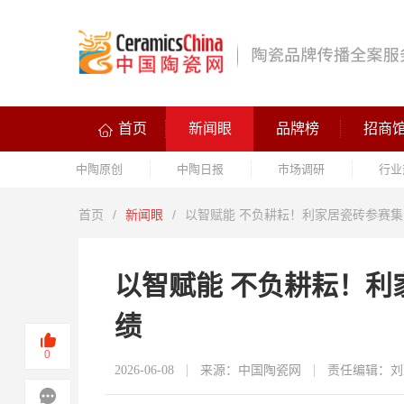
首页
新闻眼
品牌榜
招商
中陶原创
中陶日报
市场调研
行业
首页
/
新闻眼
/
以智赋能 不负耕耘！利家居瓷砖参赛集团
以智赋能 不负耕耘！利家
绩
0
2026-06-08
来源：中国陶瓷网
责任编辑：刘