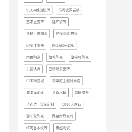
VEGA维加磁砖
马可波罗岩板
嘉娜宝瓷砖
建辉瓷砖
堡玛世嘉陶瓷
世强瓷砖l岩板
印度洋陶瓷
鸥王磁砖•岩板
雨果陶瓷
恒希陶瓷
御富强陶瓷
东鹏洁具
巴黎世家瓷砖
中国陶瓷城
润华庭主题背景墙
淘陶泳池砖
艾肯水槽
智联陶瓷
诗连达 · 岩板定制
1916大理石
御印象陶瓷
路易摩登瓷砖
红河谷木纹砖
英超陶瓷