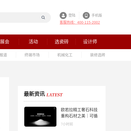
登陆
手机版
客服热线：400-115-2002
展会
活动
选瓷砖
设计师
报道
终端市场
机械化工
装修选砖
最新资讯
欧若拉精工奢石科技
重构石材之美｜可循
环高纯度微晶，重新
7小时前
定义高端奢石原料