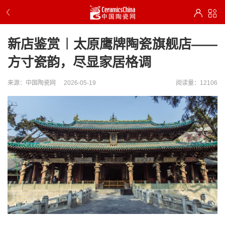
新店鉴赏︱太原鹰牌陶瓷旗舰店——
方寸瓷韵，尽显家居格调
来源：中国陶瓷网
2026-05-19
阅读量：12106