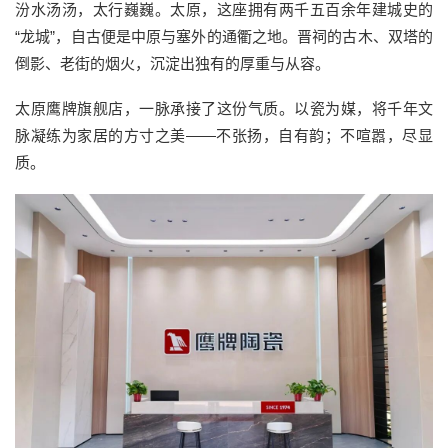
汾水汤汤，太行巍巍。太原，这座拥有两千五百余年建城史的
“龙城”，自古便是中原与塞外的通衢之地。晋祠的古木、双塔的
倒影、老街的烟火，沉淀出独有的厚重与从容。
太原鹰牌旗舰店，一脉承接了这份气质。以瓷为媒，将千年文
脉凝练为家居的方寸之美——不张扬，自有韵；不喧嚣，尽显
质。