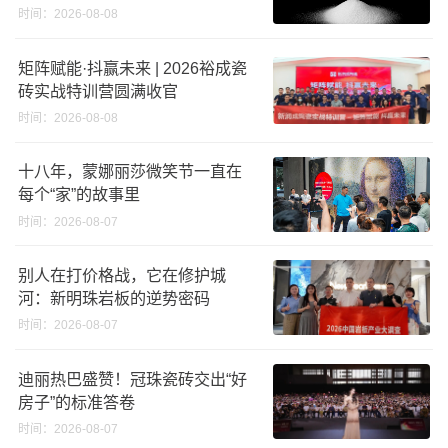
义高端奢石原料
时间：2026-08-08
矩阵赋能·抖赢未来 | 2026裕成瓷
砖实战特训营圆满收官
时间：2026-08-08
十八年，蒙娜丽莎微笑节一直在
每个“家”的故事里
时间：2026-08-07
别人在打价格战，它在修护城
河：新明珠岩板的逆势密码
时间：2026-08-07
迪丽热巴盛赞！冠珠瓷砖交出“好
房子”的标准答卷
时间：2026-08-07