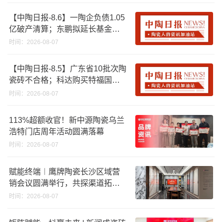
【中陶日报-8.6】一陶企负债1.05
亿破产清算；东鹏拟延长基金投
资期限；工信部开展建陶行业能
时间：2026-08-07
效领跑者企业推荐工作
【中陶日报-8.5】广东省10批次陶
瓷砖不合格；科达购买特福国际
股份申请未通过；蒙娜丽莎5千万
时间：2026-08-07
回购股份；建霖家居海外产能突
破18亿元
113%超额收官！新中源陶瓷乌兰
浩特门店周年活动圆满落幕
时间：2026-08-07
赋能终端︱鹰牌陶瓷长沙区域营
销会议圆满举行，共探渠道拓展
与门店升级新路径
时间：2026-08-07