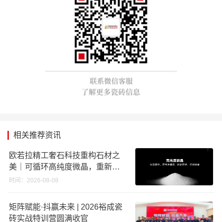
相关推荐资讯
欧若拉精工奢石科技重构石材之
美｜可循环高纯度微晶，重新定
义高端奢石原料
时间：2026-08-08
矩阵赋能·抖赢未来 | 2026裕成瓷
砖实战特训营圆满收官