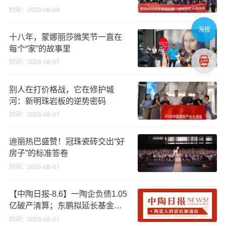
时间：2026-08-08
海报
十八年，蒙娜丽莎微笑节一直在
每个“家”的故事里
时间：2026-08-07
别人在打价格战，它在修护城
河：新明珠岩板的逆势密码
时间：2026-08-07
迪丽热巴盛赞！冠珠瓷砖交出“好
房子”的标准答卷
时间：2026-08-07
【中陶日报-8.6】一陶企负债1.05
亿破产清算；东鹏拟延长基金投
资期限；工信部开展建陶行业能
时间：2026-08-07