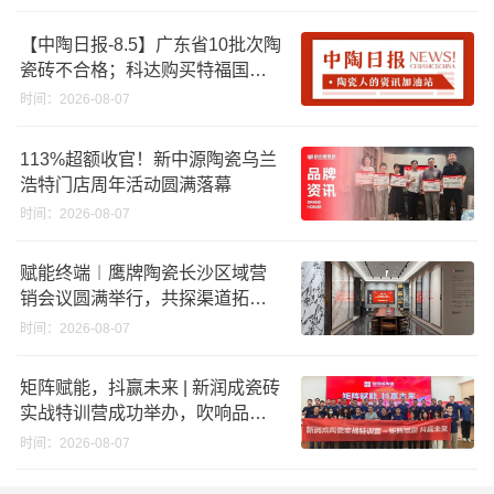
效领跑者企业推荐工作
【中陶日报-8.5】广东省10批次陶
瓷砖不合格；科达购买特福国际
股份申请未通过；蒙娜丽莎5千万
时间：2026-08-07
回购股份；建霖家居海外产能突
破18亿元
113%超额收官！新中源陶瓷乌兰
浩特门店周年活动圆满落幕
时间：2026-08-07
赋能终端︱鹰牌陶瓷长沙区域营
销会议圆满举行，共探渠道拓展
与门店升级新路径
时间：2026-08-07
矩阵赋能，抖赢未来 | 新润成瓷砖
实战特训营成功举办，吹响品牌
秋季营销冲锋号！
时间：2026-08-07