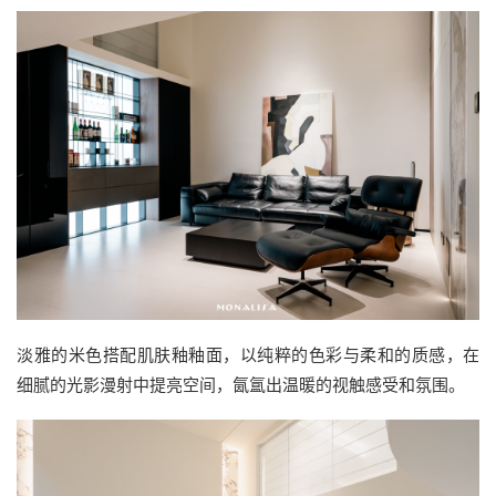
淡雅的米色搭配肌肤釉釉面，以纯粹的色彩与柔和的质感，在
细腻的光影漫射中提亮空间，氤氲出温暖的视触感受和氛围。