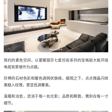
简约的素色空间，以蒙娜丽莎七星珍岩系列的宝格丽大板环绕
电视背景墙作为点缀。
珍稀的石材色彩和暖色调网状脉络，细观之下，点点微晶闪效
果融入纹理，更显低调奢美。
温暖和治愈，流淌于每一处光影；品质和精致，镌刻在每一寸
细节。