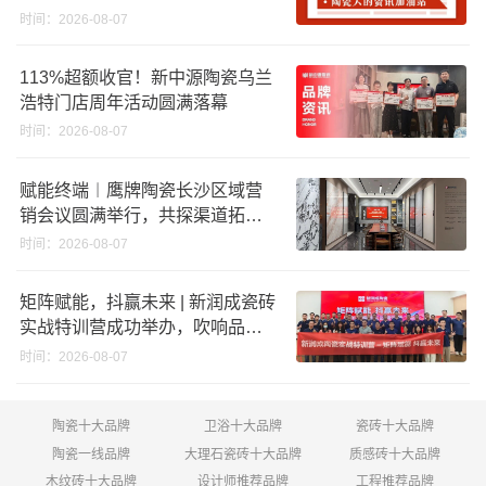
股份申请未通过；蒙娜丽莎5千万
时间：2026-08-07
回购股份；建霖家居海外产能突
破18亿元
113%超额收官！新中源陶瓷乌兰
浩特门店周年活动圆满落幕
时间：2026-08-07
赋能终端︱鹰牌陶瓷长沙区域营
销会议圆满举行，共探渠道拓展
与门店升级新路径
时间：2026-08-07
矩阵赋能，抖赢未来 | 新润成瓷砖
实战特训营成功举办，吹响品牌
秋季营销冲锋号！
时间：2026-08-07
陶瓷十大品牌
卫浴十大品牌
瓷砖十大品牌
陶瓷一线品牌
大理石瓷砖十大品牌
质感砖十大品牌
木纹砖十大品牌
设计师推荐品牌
工程推荐品牌