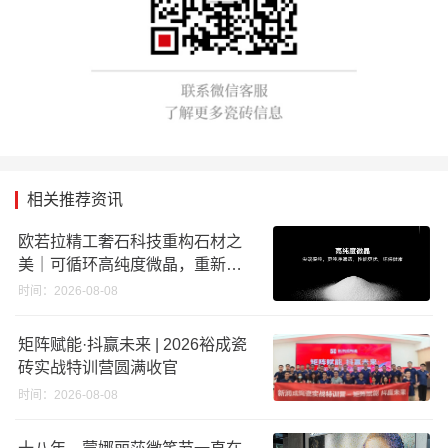
相关推荐资讯
欧若拉精工奢石科技重构石材之
美｜可循环高纯度微晶，重新定
义高端奢石原料
时间：2026-08-08
矩阵赋能·抖赢未来 | 2026裕成瓷
砖实战特训营圆满收官
时间：2026-08-08