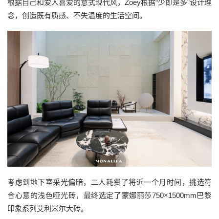
根据自己和爱人喜爱的意式现代风，Zoey根据“少即是多”设计理
念，创造既有质感、不失温度的生活空间。
考虑到地下室采光偏暗，二人耗费了将近一个月时间，挑选符
合心意的浅色哑光砖，最终选定了蒙娜丽莎750×1500mm巴黎
印象系列艾利米尔大砖。