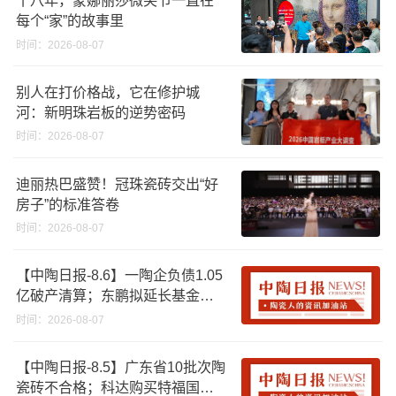
十八年，蒙娜丽莎微笑节一直在
每个“家”的故事里
时间：2026-08-07
别人在打价格战，它在修护城
河：新明珠岩板的逆势密码
时间：2026-08-07
迪丽热巴盛赞！冠珠瓷砖交出“好
房子”的标准答卷
时间：2026-08-07
【中陶日报-8.6】一陶企负债1.05
亿破产清算；东鹏拟延长基金投
资期限；工信部开展建陶行业能
时间：2026-08-07
效领跑者企业推荐工作
【中陶日报-8.5】广东省10批次陶
瓷砖不合格；科达购买特福国际