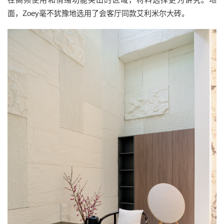
面，Zoey毫不犹豫地选用了会客厅同款艾利米尔大砖。