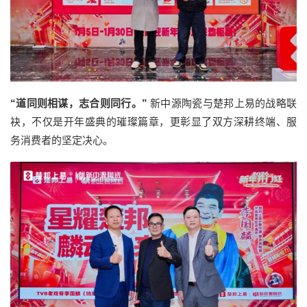
“道同则相谋，志合则同行。”
新中源陶瓷与楚邦上易的战略联
袂，不仅是开年盛典的璀璨篇章，更彰显了双方深耕终端、服
务消费者的坚定决心。