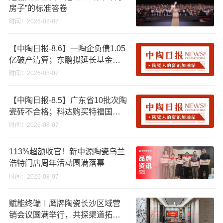
房子”的标准答卷
时间：2026-08-07
【中陶日报-8.6】一陶企负债1.05
亿破产清算；东鹏拟延长基金投
资期限；工信部开展建陶行业能
时间：2026-08-07
效领跑者企业推荐工作
【中陶日报-8.5】广东省10批次陶
瓷砖不合格；科达购买特福国际
股份申请未通过；蒙娜丽莎5千万
时间：2026-08-07
回购股份；建霖家居海外产能突
破18亿元
113%超额收官！新中源陶瓷乌兰
浩特门店周年活动圆满落幕
时间：2026-08-07
赋能终端︱鹰牌陶瓷长沙区域营
销会议圆满举行，共探渠道拓展