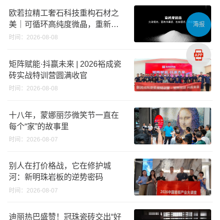
欧若拉精工奢石科技重构石材之
美｜可循环高纯度微晶，重新定
海报
义高端奢石原料
时间：2026-08-08
矩阵赋能·抖赢未来 | 2026裕成瓷
砖实战特训营圆满收官
时间：2026-08-08
十八年，蒙娜丽莎微笑节一直在
每个“家”的故事里
时间：2026-08-07
别人在打价格战，它在修护城
河：新明珠岩板的逆势密码
时间：2026-08-07
迪丽热巴盛赞！冠珠瓷砖交出“好