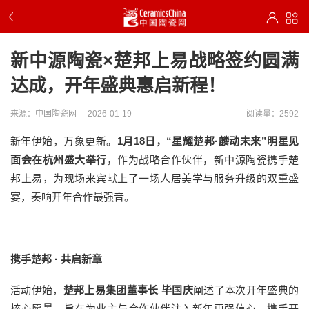
新中源陶瓷×楚邦上易战略签约圆满
达成，开年盛典惠启新程！
来源：中国陶瓷网
2026-01-19
阅读量：2592
新年伊始，万象更新。
1月18日，“星耀楚邦·麟动未来”明星见
面会在杭州盛大举行
，作为战略合作伙伴，新中源陶瓷携手楚
邦上易，为现场来宾献上了一场人居美学与服务升级的双重盛
宴，奏响开年合作最强音。
携手楚邦 · 共启新章
活动伊始，
楚邦上易集团董事长 毕国庆
阐述了本次开年盛典的
核心愿景，旨在为业主与合作伙伴注入新年更强信心，携手开