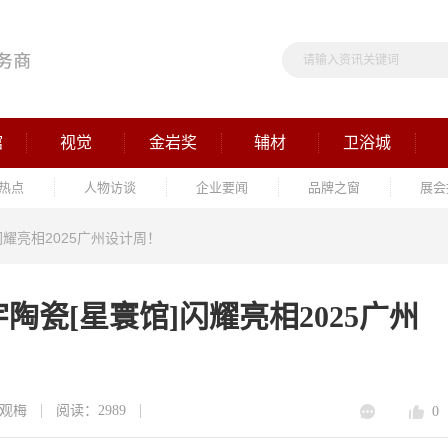
馆
视觉
金岩奖
辅材
卫浴城
热点
人物访谈
企业要闻
品牌之窗
展会
耀亮相2025广州设计周！
瓷[星寰馆]闪耀亮相2025广州
观梅
阅读：2989
0