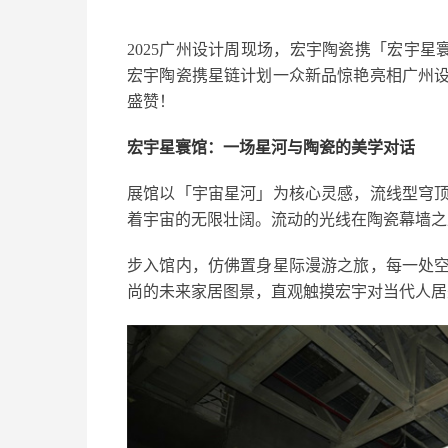
2025广州设计周现场，宏宇陶瓷携「宏宇
宏宇陶瓷携星链计划一众新品惊艳亮相广州
盛赞！
宏宇星寰馆：一场星河与陶瓷的美学对话
展馆以「宇宙星河」为核心灵感，流线型穹
着宇宙的无限壮阔。流动的光线在陶瓷幕墙之
步入馆内，仿佛置身星际漫游之旅，每一处
尚的未来家居图景，直观触摸宏宇对当代人居