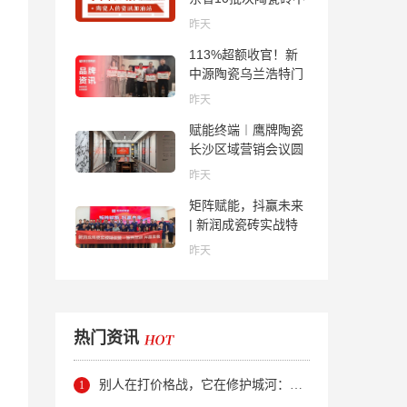
合格；科达购买特福
昨天
国际股份申请未通
113%超额收官！新
过；蒙娜丽莎5千万
中源陶瓷乌兰浩特门
回购股份；建霖家居
店周年活动圆满落幕
海外产能突破18亿元
昨天
赋能终端︱鹰牌陶瓷
长沙区域营销会议圆
满举行，共探渠道拓
昨天
展与门店升级新路径
矩阵赋能，抖赢未来
| 新润成瓷砖实战特
训营成功举办，吹响
昨天
品牌秋季营销冲锋
号！
热门资讯
别人在打价格战，它在修护城河：新明珠岩板的逆势密码