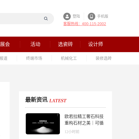
登陆
手机版
客服热线：400-115-2002
展会
活动
选瓷砖
设计师
报道
终端市场
机械化工
装修选砖
最新资讯
欧若拉精工奢石科技
重构石材之美｜可循
环高纯度微晶，重新
12小时前
定义高端奢石原料