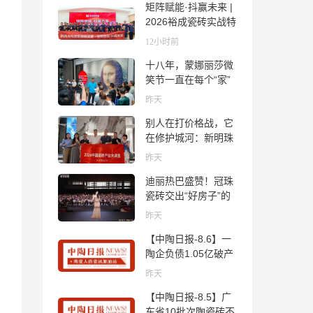
矩阵赋能·抖赢未来 |
2026裕成瓷砖实战特
训营圆满收官
12小时前
十八年，蒙娜丽莎微
笑节一直在每个“家”
的故事里
昨天
别人在打价格战，它
在修护城河：新明珠
岩板的逆势密码
昨天
迪丽热巴盛赞！冠珠
瓷砖交出“好房子”的
标准答卷
昨天
【中陶日报-8.6】一
陶企负债1.05亿破产
清算；东鹏拟延长基
昨天
金投资期限；工信部
【中陶日报-8.5】广
开展建陶行业能效领
东省10批次陶瓷砖不
跑者企业推荐工作