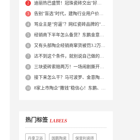
迪丽热巴盛赞！冠珠瓷砖交出“好房子”的标准答卷
告别“盲选”时代，建陶行业用户价值正在被改写！
骂业主是“穷逼”？网红瓷砖品牌的“真实面目”被揭开了！
经销商下半年怎么备货？东鹏金意陶马可波罗等10大品牌集体亮剑
又有头部陶企经销商窜货被罚3.2万！品牌区域保护岌岌可危？
达不到这个条件，就别说自己做的是质感砖！
三块瓷砖索赔两万！一场闹剧撕开了装修“碰瓷”的遮羞布
接下来怎么干？马可波罗、金意陶、蒙娜丽莎、箭牌、欧神诺、宏宇…
8家上市陶企“撒钱”稳信心！东鹏、蒙娜丽莎等启动回购增持
热门标签
丹拿卫浴
国鹏陶瓷
保斐利瓷砖