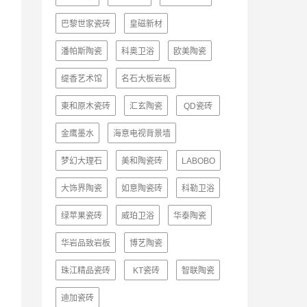
巴黎世家瓷砖
皇磁新材
潘帕斯陶瓷
科奥卫浴
欧美陶瓷
缇香艺术馆
名石大板岩板
東和原木瓷砖
汇玄陶瓷
QD瓷砖
金鹰墨水
海意电视背景墙
梦幻大理石
美和陶瓷砖
LABOBO
大饰界陶瓷
如意陶瓷砖
科勒卫浴
绿苹果瓷砖
威珀卫浴
华泰陶瓷
华岩品致岩板
博艺陶瓷
珠江精品瓷砖
KT瓷砖
智联陶瓷
迪加瓷砖