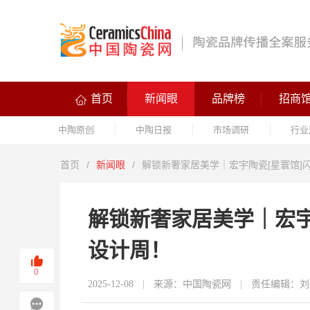
首页
新闻眼
品牌榜
招商
中陶原创
中陶日报
市场调研
行业
首页
/
新闻眼
/
解锁新奢家居美学｜宏宇陶瓷[星寰馆]闪
解锁新奢家居美学｜宏宇陶
设计周！
0
2025-12-08
来源：中国陶瓷网
责任编辑：刘