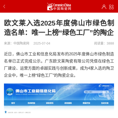
欧文莱入选2025年度佛山市绿色制
造名单：唯一上榜“绿色工厂”的陶企
来源：中国陶瓷网
2025-07-04
阅读量：3888
近日，佛山市工业和信息化局发布的
2025
年度佛山市绿色制造
名单
已正式完成公示
。
广东欧文莱陶瓷有限公司
凭借
在绿色工
厂建设、运营方面
的卓越实践与创新成果，
成为
4
家入选的陶卫
企业中
，唯一
上榜
“绿色工厂”的
陶瓷企业
。