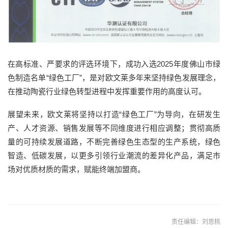
在高标准、严要求的评选环境下，
成功入选
2025
年度佛山市绿
色制造名单
“
绿色工厂
”，是对欧文莱多年来坚持绿色发展理念，
在推动陶瓷行业绿色转型进程中发挥重要作用的高度认可。
展望未来，
欧文莱将
坚持
以打造
“绿色工厂”为导向，在研发生
产、人才资源、销售发展等不同维度进行相应调整；贯彻高质
量的可持续发展道路，不断完善绿色生态型的生产系统，绿色
智造、低碳发展，以更多引领行业潮流的差异化产品，满足市
场对优质
材质
的需求，
赋能终端加盟商
。
责任编辑：刘思桃