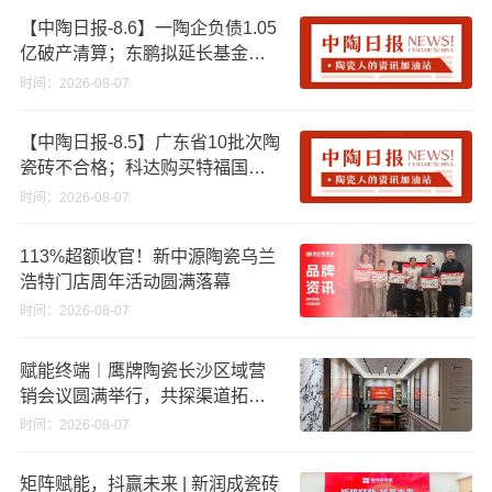
【中陶日报-8.6】一陶企负债1.05
亿破产清算；东鹏拟延长基金投
资期限；工信部开展建陶行业能
时间：2026-08-07
效领跑者企业推荐工作
【中陶日报-8.5】广东省10批次陶
瓷砖不合格；科达购买特福国际
股份申请未通过；蒙娜丽莎5千万
时间：2026-08-07
回购股份；建霖家居海外产能突
破18亿元
113%超额收官！新中源陶瓷乌兰
浩特门店周年活动圆满落幕
时间：2026-08-07
赋能终端︱鹰牌陶瓷长沙区域营
销会议圆满举行，共探渠道拓展
与门店升级新路径
时间：2026-08-07
矩阵赋能，抖赢未来 | 新润成瓷砖