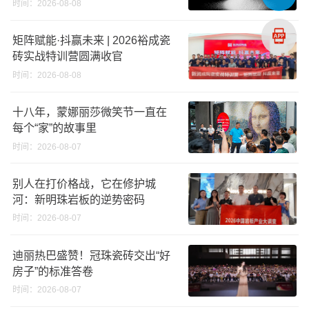
义高端奢石原料
时间：2026-08-08
矩阵赋能·抖赢未来 | 2026裕成瓷
砖实战特训营圆满收官
时间：2026-08-08
十八年，蒙娜丽莎微笑节一直在
每个“家”的故事里
时间：2026-08-07
别人在打价格战，它在修护城
河：新明珠岩板的逆势密码
时间：2026-08-07
迪丽热巴盛赞！冠珠瓷砖交出“好
房子”的标准答卷
时间：2026-08-07