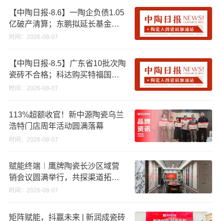
【中陶日报-8.6】一陶企负债1.05
亿破产清算；东鹏拟延长基金投
资期限；工信部开展建陶行业能
时间：2026-08-07
效领跑者企业推荐工作
【中陶日报-8.5】广东省10批次陶
瓷砖不合格；科达购买特福国际
股份申请未通过；蒙娜丽莎5千万
时间：2026-08-07
回购股份；建霖家居海外产能突
破18亿元
113%超额收官！新中源陶瓷乌兰
浩特门店周年活动圆满落幕
时间：2026-08-07
赋能终端︱鹰牌陶瓷长沙区域营
销会议圆满举行，共探渠道拓展
与门店升级新路径
时间：2026-08-07
矩阵赋能，抖赢未来 | 新润成瓷砖