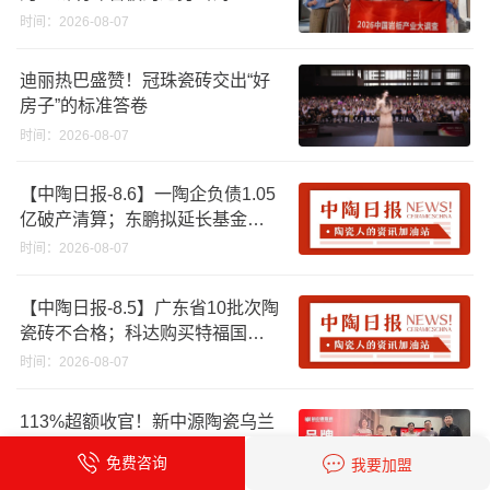
时间：2026-08-07
迪丽热巴盛赞！冠珠瓷砖交出“好
房子”的标准答卷
时间：2026-08-07
【中陶日报-8.6】一陶企负债1.05
亿破产清算；东鹏拟延长基金投
资期限；工信部开展建陶行业能
时间：2026-08-07
效领跑者企业推荐工作
【中陶日报-8.5】广东省10批次陶
瓷砖不合格；科达购买特福国际
股份申请未通过；蒙娜丽莎5千万
时间：2026-08-07
回购股份；建霖家居海外产能突
破18亿元
113%超额收官！新中源陶瓷乌兰
浩特门店周年活动圆满落幕
免费咨询
我要加盟
时间：2026-08-07