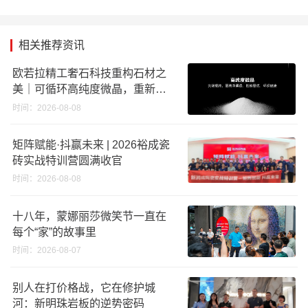
相关推荐资讯
欧若拉精工奢石科技重构石材之
美｜可循环高纯度微晶，重新定
义高端奢石原料
时间：2026-08-08
矩阵赋能·抖赢未来 | 2026裕成瓷
砖实战特训营圆满收官
时间：2026-08-08
十八年，蒙娜丽莎微笑节一直在
每个“家”的故事里
时间：2026-08-07
别人在打价格战，它在修护城
河：新明珠岩板的逆势密码