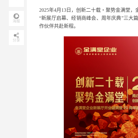
2025年4月13日，创新二十载・聚势金满
“新展厅启幕、经销商峰会、周年庆典”三大
海报
作伙伴共赴新程。
分享