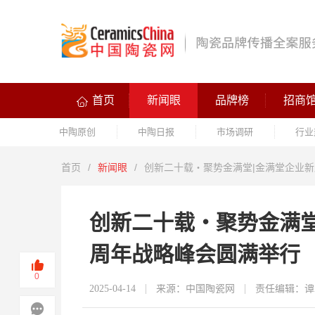
首页
新闻眼
品牌榜
招商
中陶原创
中陶日报
市场调研
行业
首页
/
新闻眼
/
创新二十载・聚势金满堂|金满堂企业新
创新二十载・聚势金满堂
周年战略峰会圆满举行
0
2025-04-14
来源：中国陶瓷网
责任编辑：谭