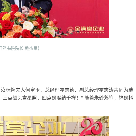
归然书院院长 鲍杰军】
霍汝标携夫人何宝玉、总经理霍志德、副总经理霍志涛共同为瑞
，三点额头吉星照，四点狮嘴纳千祥！” 随着朱砂落笔，祥狮抖