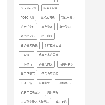
SK岩板·瓷砖
欧福莱陶瓷
TOTO卫浴
奥米茄陶瓷
赛德马赛克
萨米特瓷砖
嘉宾瓷砖
嘉俊陶瓷
纽芬特瓷砖
特元陶瓷
佳达美家陶瓷
金牌亚洲岩板
宫瓷
铭客艺术背景墙
高格磁转
新喜润陶瓷
博赛纳岩板
爱帝马赛克
圣马力亚瓷砖
中博卫浴
欧美陶瓷
巴赛尔机电
德利丰岩板家居
珈纳陶瓷
大风歌瓷雕艺术背景墙
威珀卫浴