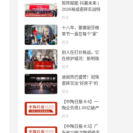
矩阵赋能·抖赢未来 |
2026裕成瓷砖实战特
训营圆满收官
昨天
十八年，蒙娜丽莎微
笑节一直在每个“家”
的故事里
前天
别人在打价格战，它
在修护城河：新明珠
岩板的逆势密码
前天
迪丽热巴盛赞！冠珠
瓷砖交出“好房子”的
标准答卷
前天
【中陶日报-8.6】一
陶企负债1.05亿破产
清算；东鹏拟延长基
前天
金投资期限；工信部
【中陶日报-8.5】广
开展建陶行业能效领
东省10批次陶瓷砖不
跑者企业推荐工作