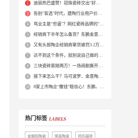
迪丽热巴盛赞！冠珠瓷砖交出“好房子”的标准答卷
告别“盲选”时代，建陶行业用户价值正在被改写！
骂业主是“穷逼”？网红瓷砖品牌的“真实面目”被揭开了！
经销商下半年怎么备货？东鹏金意陶马可波罗等10大品牌集体亮剑
又有头部陶企经销商窜货被罚3.2万！品牌区域保护岌岌可危？
达不到这个条件，就别说自己做的是质感砖！
三块瓷砖索赔两万！一场闹剧撕开了装修“碰瓷”的遮羞布
接下来怎么干？马可波罗、金意陶、蒙娜丽莎、箭牌、欧神诺、宏宇…
8家上市陶企“撒钱”稳信心！东鹏、蒙娜丽莎等启动回购增持
热门标签
金朝阳陶瓷
荣高陶瓷
同乐磁砖