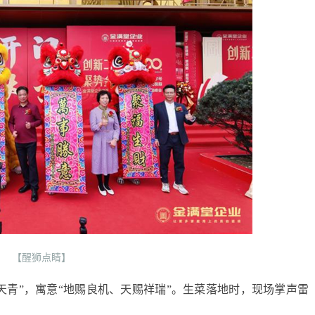
【醒狮点睛】
天青”，寓意“地赐良机、天赐祥瑞”。生菜落地时，现场掌声雷