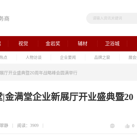
馆
视觉
金岩奖
辅材
卫浴城
热点
人物访谈
企业要闻
品牌之窗
展会
展厅开业盛典暨20周年战略峰会圆满举行
|金满堂企业新展厅开业盛典暨20
翠静
阅读：3909
0