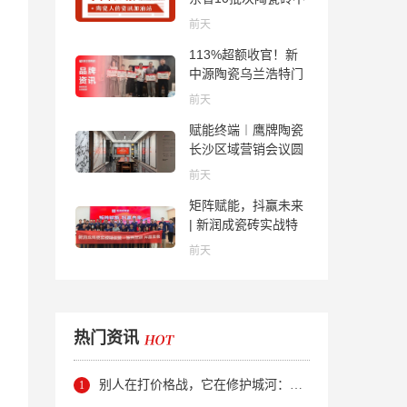
合格；科达购买特福
前天
国际股份申请未通
113%超额收官！新
过；蒙娜丽莎5千万
中源陶瓷乌兰浩特门
回购股份；建霖家居
店周年活动圆满落幕
海外产能突破18亿元
前天
赋能终端︱鹰牌陶瓷
长沙区域营销会议圆
满举行，共探渠道拓
前天
展与门店升级新路径
矩阵赋能，抖赢未来
| 新润成瓷砖实战特
训营成功举办，吹响
前天
品牌秋季营销冲锋
号！
热门资讯
别人在打价格战，它在修护城河：新明珠岩板的逆势密码