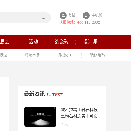
登陆
手机版
客服热线：400-115-2002
展会
活动
选瓷砖
设计师
报道
终端市场
机械化工
装修选砖
最新资讯
欧若拉精工奢石科技
重构石材之美｜可循
环高纯度微晶，重新
昨天
定义高端奢石原料