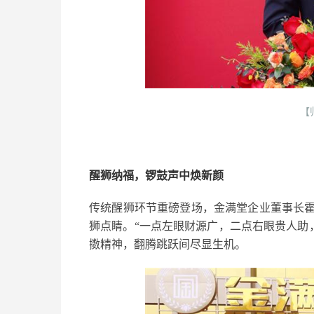
【
醒狮纳福，锣鼓声中焕新颜
传统醒狮环节重磅登场，金满堂企业董事长
狮点睛。“一点左眼财源广，二点右眼贵人助
擞精神，翻腾跳跃间尽显生机。