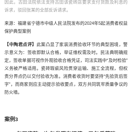
因此，古田法院依法支持古田该瓷砖店要求支付货款及利息的
诉求，驳回张某的全部反诉请求。
来源：福建省宁德市中级人民法院发布的2024年5起消费者权益
保护典型案例
【中陶君点评】
此案凸显了家装消费验收环节的典型困境，警
示意义为：签收即默认合格，举证维权需及时。民法典明确规
定，签收单据可视作外观验收合格凭证，司法实践中“及时检验”
义务被严格适用。瓷砖瑕疵风险贯穿运输、施工全流程，但权
责分界点仍以交付验收为准。消费者收货时要坚持“先验货后签
字”，而商家则应主动提示验收要点，双方共同筑牢质量争议的
防火墙。
案例3