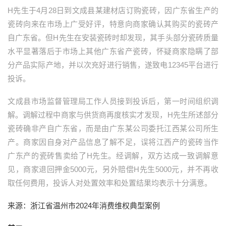
H先生于4月28日到文成县某建材店订购瓷砖，因广东省生产的
瓷砖向来在市场上广受好评，特意向商家确认其购买的瓷砖产
自广东省。但H先生在安装瓷砖时却发现，其手头部分瓷砖质量
水平显著落后于市场上其他广东省产瓷砖，怀疑商家隐瞒了部
分产品实际产地，并以次充好进行销售，遂致电12345平台进行
投诉。
文成县市场监督管理局工作人员接到投诉后，第一时间组织调
解。调解过程中商家与供货商再度核实才发现，H先生所述部分
瓷砖确非产自广东省，而是由广东某公司委托江西某公司所生
产。商家因自身对产品信息了解不足，误将江西产的瓷砖当作
广东产的瓷砖售卖给了H先生。经调解，双方达成一致调解意
见，商家退回押金5000元，另外赔偿H先生5000元，并不再收
取任何费用，投诉人对处置效率和处置结果均表示十分满意。
来源：浙江省温州市2024年消费维权典型案例