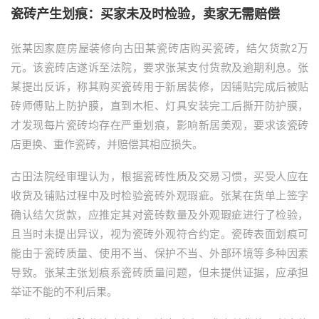
瓷砖产生划痕：买家未及时检验，卖家无需赔偿
张某因家庭房屋装修向古田某瓷砖店购买瓷砖，结欠货款2万
元。该瓷砖店遂诉至法院，要求张某支付货款及逾期利息。张
某提出反诉，称其购买瓷砖用于新居装修，因铺贴完成后被贴
砖师傅贴上防护膜，直到木柜、灯具安装完工后撕开防护膜，
才发现每片瓷砖均存在严重划痕，影响新居美观，要求该瓷砖
店更换、重作瓷砖，并赔偿其相应损失。
古田法院经审理认为，根据瓷砖性质及交易习惯，买受人应在
收货及铺贴过程中及时检验瓷砖外观瑕疵。张某在货单上签字
确认结欠货款，应推定其对瓷砖数量及外观瑕疵进行了检验，
且当时未提出异议，视为瓷砖外观符合约定。瓷砖表面划痕可
能由于瓷砖质量、使用不当、保护不当、外部环境等多种因素
导致。张某主张划痕系瓷砖质量问题，但未提供证据，应承担
举证不能的不利后果。