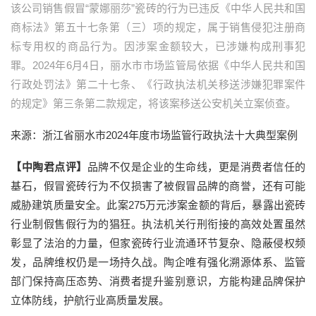
该公司销售假冒“蒙娜丽莎”瓷砖的行为已违反《中华人民共和国
商标法》第五十七条第（三）项的规定，属于销售侵犯注册商
标专用权的商品行为。因涉案金额较大，已涉嫌构成刑事犯
罪。2024年6月4日，丽水市市场监管局依据《中华人民共和国
行政处罚法》第二十七条、《行政执法机关移送涉嫌犯罪案件
的规定》第三条第二款规定，将该案移送公安机关立案侦查。
来源：浙江省丽水市2024年度市场监管行政执法十大典型案例
【中陶君点评】
品牌不仅是企业的生命线，更是消费者信任的
基石，假冒瓷砖行为不仅损害了被假冒品牌的商誉，还有可能
威胁建筑质量安全。此案275万元涉案金额的背后，暴露出瓷砖
行业制假售假行为的猖狂。执法机关行刑衔接的高效处置虽然
彰显了法治的力量，但家瓷砖行业流通环节复杂、隐蔽侵权频
发，品牌维权仍是一场持久战。陶企唯有强化溯源体系、监管
部门保持高压态势、消费者提升鉴别意识，方能构建品牌保护
立体防线，护航行业高质量发展。