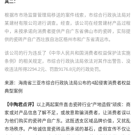
其二：
根据市市场监督管理局移送的案件线索，市综合行政执法局对
某建材有限公司进行调查。经查，该公司在经营建材产品过程
中，未按承诺向消费者提供产自广东省佛山市的瓷砖，实际提
供的瓷砖产自广西壮族自治区梧州市和广东省清远市。
该公司的行为违反了《中华人民共和国消费者权益保护法实施
条例》的相关规定，市综合行政执法局依法对其作出警告、没
收违法所得2294.2元、罚款9176.8元的行政处罚。
来源：海南省三亚市综合行政执法局公布的4起侵害消费者权益
典型案例
【中陶君点评】
以上两起案件直击瓷砖行业“产地造假”顽疾：商
家或对产品信息了解不足，或故意欺骗消费者，让消费者误以
为他们购买的瓷砖产自广东。这既透支区域品牌价值，又扰乱
市场秩序。产地诚信是瓷砖品质承诺的基石，虚假宣传不仅让