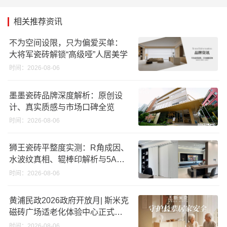
相关推荐资讯
不为空间设限，只为偏爱买单：
大将军瓷砖解锁“高级哑”人居美学
时间：2026-08-06
墨墨瓷砖品牌深度解析：原创设
计、真实质感与市场口碑全览
时间：2026-08-06
狮王瓷砖平整度实测：R角成因、
水波纹真相、辊棒印解析与5A标
准选购指南
时间：2026-08-06
黄浦民政2026政府开放月| 斯米克
磁砖广场适老化体验中心正式亮
相
时间：2026-08-06