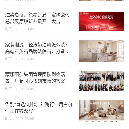
逆势启新，稳赢新局｜宏陶瓷砖
总部展厅焕新升级开工大吉
时间：2026-08-05
家装潮流｜轻法奶油风怎么装？
高端石英石品牌法萨石，打造质
感橱柜台面
时间：2026-08-05
蒙娜丽莎集团管理团队到终端
去，厂商同心找到市场的答案
时间：2026-08-05
告别“盲选”时代，建陶行业用户价
值正在被改写！
时间：2026-08-05