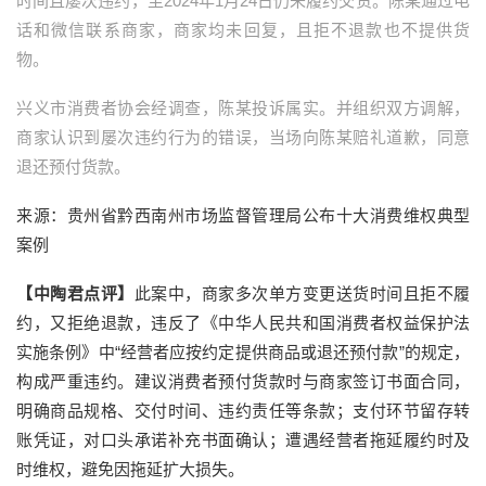
时间且屡次违约，至2024年1月24日仍未履约交货。陈某通过电
话和微信联系商家，商家均未回复，且拒不退款也不提供货
物。
兴义市消费者协会经调查，陈某投诉属实。并组织双方调解，
商家认识到屡次违约行为的错误，当场向陈某赔礼道歉，同意
退还预付货款。
来源：贵州省黔西南州市场监督管理局公布十大消费维权典型
案例
【中陶君点评】
此案中，商家多次单方变更送货时间且拒不履
约，又拒绝退款，违反了《中华人民共和国消费者权益保护法
实施条例》中“经营者应按约定提供商品或退还预付款”的规定，
构成严重违约。建议消费者预付货款时与商家签订书面合同，
明确商品规格、交付时间、违约责任等条款；支付环节留存转
账凭证，对口头承诺补充书面确认；遭遇经营者拖延履约时及
时维权，避免因拖延扩大损失。