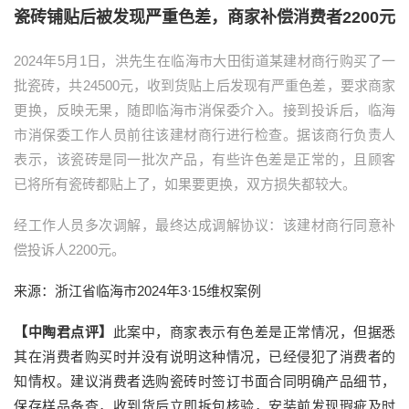
瓷砖铺贴后被发现严重色差，商家补偿消费者2200元
2024年5月1日，洪先生在临海市大田街道某建材商行购买了一
批瓷砖，共24500元，收到货贴上后发现有严重色差，要求商家
更换，反映无果，随即临海市消保委介入。接到投诉后，临海
市消保委工作人员前往该建材商行进行检查。据该商行负责人
表示，该瓷砖是同一批次产品，有些许色差是正常的，且顾客
已将所有瓷砖都贴上了，如果要更换，双方损失都较大。
经工作人员多次调解，最终达成调解协议：该建材商行同意补
偿投诉人2200元。
来源：浙江省临海市2024年3·15维权案例
【中陶君点评】
此案中，商家表示有色差是正常情况，但据悉
其在消费者购买时并没有说明这种情况，已经侵犯了消费者的
知情权。建议消费者选购瓷砖时签订书面合同明确产品细节，
保存样品备查，收到货后立即拆包核验，安装前发现瑕疵及时