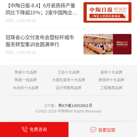
【中陶日报-8.4】6月瓷质砖产量
同比下降超10％；2家中国陶企亮
相马来西亚ARCHIDEX 2026石材
时间：2026-08-05
展；东鹏已斥资4852万回购股
份；方向集团出海
冠珠省心交付发布会暨标杆城市
服务转型集训会圆满举行
时间：2026-08-05
陶瓷十大品牌
卫浴十大品牌
瓷砖十大品牌
陶瓷一线品牌
大理石瓷砖十大品牌
质感砖十大品牌
木纹砖十大品牌
设计师推荐品牌
工程推荐品牌
ICP备：
粤ICP备14052601号
©2002-
2026 中陶网All Rights Reserved
免费咨询
我要加盟