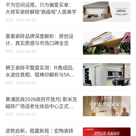
不为空间设限，只为偏爱买单：
大将军瓷砖解锁“高级哑”人居美学
时间：2026-08-06
墨墨瓷砖品牌深度解析：原创设
计、真实质感与市场口碑全览
时间：2026-08-06
狮王瓷砖平整度实测：R角成因、
水波纹真相、辊棒印解析与5A标
准选购指南
时间：2026-08-06
黄浦民政2026政府开放月| 斯米克
磁砖广场适老化体验中心正式亮
相
时间：2026-08-06
逆势启新，稳赢新局｜宏陶瓷砖