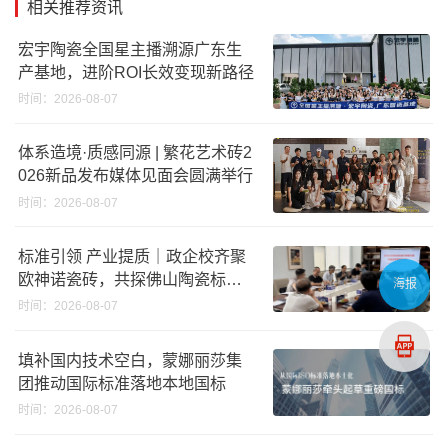
相关推荐资讯
宏宇陶瓷全国星主播溯源广东生
产基地，进阶ROI长效变现新路径
时间：2026-08-07
体系造境·质感同源 | 繁花艺术砖2
026新品发布媒体见面会圆满举行
时间：2026-08-07
标准引领 产业提质｜政企校齐聚
欧神诺瓷砖，共探佛山陶瓷标准
海报
化发展新路径
时间：2026-08-07
填补国内技术空白，蒙娜丽莎集
团推动国际标准落地本地国标
时间：2026-08-07