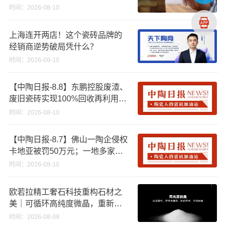
板……
时间：2026-08-10
上海连开两店！这个瓷砖品牌的
经销商逆势破局凭什么？
时间：2026-08-10
【中陶日报-8.8】东鹏控股废渣、
废旧瓷砖实现100%回收再利用；
江西一陶企资产将以2670.88万起
时间：2026-08-10
拍；浙江45批次卫浴产品质量不
合格
【中陶日报-8.7】佛山一陶企侵权
卡地亚被罚50万元；一地多家陶
企将涨价；福建持续推进“煤改气”
时间：2026-08-10
，引导退出低利用率生产线
欧若拉精工奢石科技重构石材之
美｜可循环高纯度微晶，重新定
义高端奢石原料
时间：2026-08-08