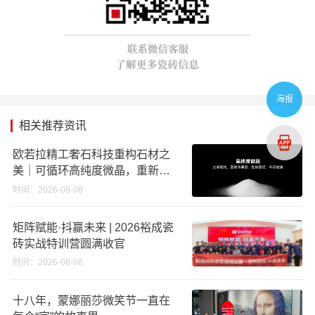
海报
相关推荐资讯
欧若拉精工奢石科技重构石材之
美｜可循环高纯度微晶，重新定
义高端奢石原料
时间：2026-08-08
矩阵赋能·抖赢未来 | 2026裕成瓷
砖实战特训营圆满收官
时间：2026-08-08
十八年，蒙娜丽莎微笑节一直在