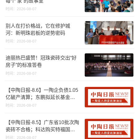
每个“家”的故事里
时间：2026-08-07
别人在打价格战，它在修护城
河：新明珠岩板的逆势密码
时间：2026-08-07
迪丽热巴盛赞！冠珠瓷砖交出“好
房子”的标准答卷
时间：2026-08-07
【中陶日报-8.6】一陶企负债1.05
亿破产清算；东鹏拟延长基金投
资期限；工信部开展建陶行业能
时间：2026-08-07
效领跑者企业推荐工作
【中陶日报-8.5】广东省10批次陶
瓷砖不合格；科达购买特福国际
股份申请未通过；蒙娜丽莎5千万
时间：2026-08-07