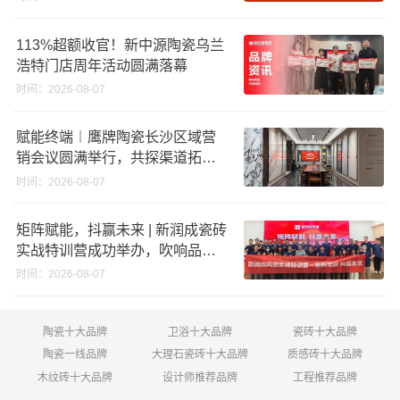
回购股份；建霖家居海外产能突
破18亿元
113%超额收官！新中源陶瓷乌兰
浩特门店周年活动圆满落幕
时间：2026-08-07
赋能终端︱鹰牌陶瓷长沙区域营
销会议圆满举行，共探渠道拓展
与门店升级新路径
时间：2026-08-07
矩阵赋能，抖赢未来 | 新润成瓷砖
实战特训营成功举办，吹响品牌
秋季营销冲锋号！
时间：2026-08-07
陶瓷十大品牌
卫浴十大品牌
瓷砖十大品牌
陶瓷一线品牌
大理石瓷砖十大品牌
质感砖十大品牌
木纹砖十大品牌
设计师推荐品牌
工程推荐品牌