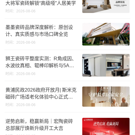
大将军瓷砖解锁“高级哑”人居美学
时间：2026-08-06
墨墨瓷砖品牌深度解析：原创设
计、真实质感与市场口碑全览
时间：2026-08-06
狮王瓷砖平整度实测：R角成因、
水波纹真相、辊棒印解析与5A标
准选购指南
时间：2026-08-06
黄浦民政2026政府开放月| 斯米克
磁砖广场适老化体验中心正式亮
相
时间：2026-08-06
逆势启新，稳赢新局｜宏陶瓷砖
总部展厅焕新升级开工大吉