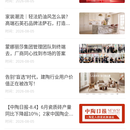
时间：2026-08-05
家装潮流｜轻法奶油风怎么装？
高端石英石品牌法萨石，打造质
感橱柜台面
时间：2026-08-05
蒙娜丽莎集团管理团队到终端
去，厂商同心找到市场的答案
时间：2026-08-05
告别“盲选”时代，建陶行业用户价
值正在被改写！
时间：2026-08-05
【中陶日报-8.4】6月瓷质砖产量
同比下降超10％；2家中国陶企亮
相马来西亚ARCHIDEX 2026石材
时间：2026-08-05
展；东鹏已斥资4852万回购股