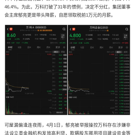
46.4%。为此，万科打破了31年的惯例，决定不分红，集团董事
会主席郁亮更是带头降薪，自愿领取税前1万元的月薪。
可屋漏偏逢连夜雨，4月1日，郁亮被举报操控万科存在涉嫌非
法设立类金融机构发放高利贷、欺瞒股东挪用项目建设资金等