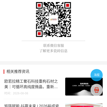
相关推荐资讯
海报
欧若拉精工奢石科技重构石材之
美｜可循环高纯度微晶，重新定
义高端奢石原料
时间：2026-08-08
矩阵赋能·抖赢未来 | 2026裕成瓷