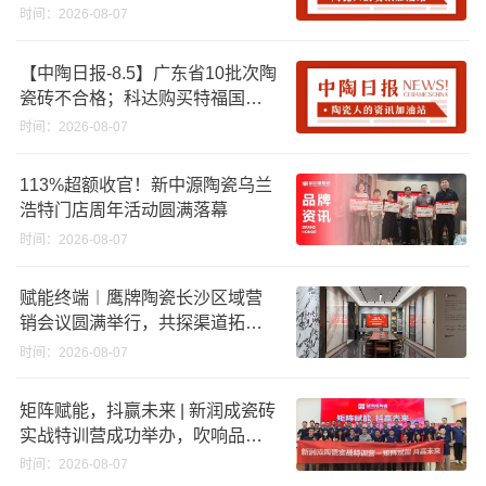
资期限；工信部开展建陶行业能
时间：2026-08-07
效领跑者企业推荐工作
【中陶日报-8.5】广东省10批次陶
瓷砖不合格；科达购买特福国际
股份申请未通过；蒙娜丽莎5千万
时间：2026-08-07
回购股份；建霖家居海外产能突
破18亿元
113%超额收官！新中源陶瓷乌兰
浩特门店周年活动圆满落幕
时间：2026-08-07
赋能终端︱鹰牌陶瓷长沙区域营
销会议圆满举行，共探渠道拓展
与门店升级新路径
时间：2026-08-07
矩阵赋能，抖赢未来 | 新润成瓷砖
实战特训营成功举办，吹响品牌
秋季营销冲锋号！
时间：2026-08-07