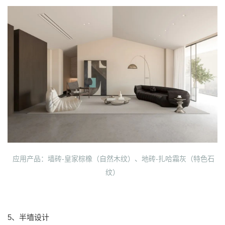
应用产品：墙砖-皇家棕橡（自然木纹）、地砖-扎哈霜灰（特色石
纹）
5、半墙设计