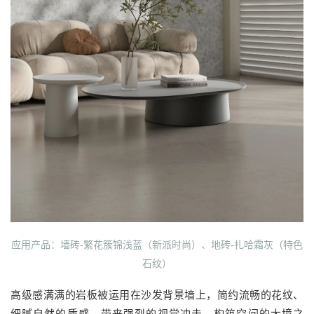
应用产品：墙砖-繁花簇锦浅蓝（新派时尚）、地砖-扎哈霜灰（特色
石纹）
高级感满满的岩板被运用在沙发背景墙上，简约流畅的花纹、
细腻自然的质感，带来强烈的视觉冲击，构筑空间的大境之