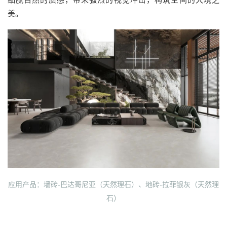
美。
应用产品：墙砖-巴达哥尼亚（天然理石）、地砖-拉菲银灰（天然理
石）