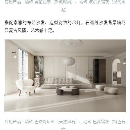
应用产品：墙砖-英伦亚麻（新派时尚）、地砖-波尔多霜灰（现代水
泥）
搭配素雅的布艺沙发、造型别致的吊灯，石膏线沙发背景墙尽
显复古风情，艺术感十足。
应用产品：墙砖-巴达哥尼亚（天然理石）、地砖-巴赫霜灰（特色石
纹）