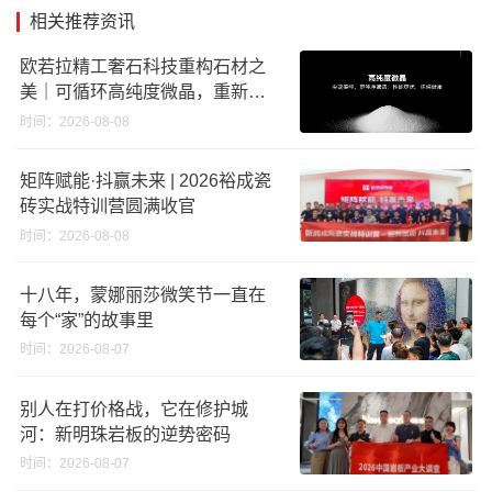
相关推荐资讯
欧若拉精工奢石科技重构石材之
美｜可循环高纯度微晶，重新定
义高端奢石原料
时间：2026-08-08
矩阵赋能·抖赢未来 | 2026裕成瓷
砖实战特训营圆满收官
时间：2026-08-08
十八年，蒙娜丽莎微笑节一直在
每个“家”的故事里
时间：2026-08-07
别人在打价格战，它在修护城
河：新明珠岩板的逆势密码
时间：2026-08-07