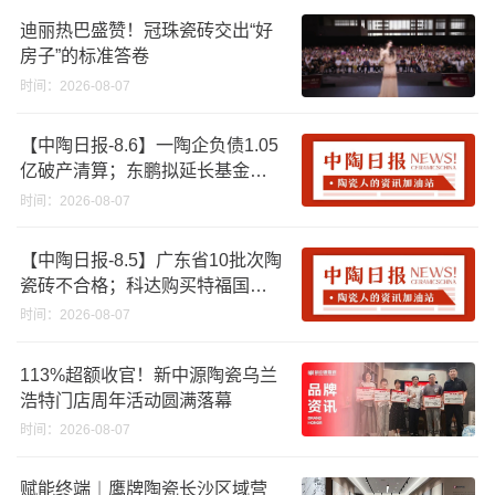
迪丽热巴盛赞！冠珠瓷砖交出“好
房子”的标准答卷
时间：2026-08-07
【中陶日报-8.6】一陶企负债1.05
亿破产清算；东鹏拟延长基金投
资期限；工信部开展建陶行业能
时间：2026-08-07
效领跑者企业推荐工作
【中陶日报-8.5】广东省10批次陶
瓷砖不合格；科达购买特福国际
股份申请未通过；蒙娜丽莎5千万
时间：2026-08-07
回购股份；建霖家居海外产能突
破18亿元
113%超额收官！新中源陶瓷乌兰
浩特门店周年活动圆满落幕
时间：2026-08-07
赋能终端︱鹰牌陶瓷长沙区域营