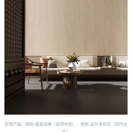
应用产品：墙砖-皇家白橡（自然木纹）、地砖-波尔多岩灰（现代水