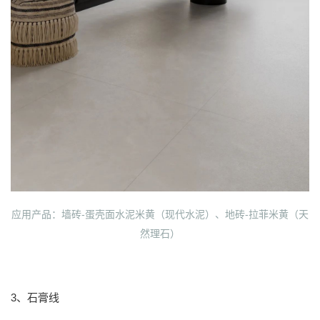
应用产品：墙砖-蛋壳面水泥米黄（现代水泥）、地砖-拉菲米黄（天
然理石）
3、石膏线