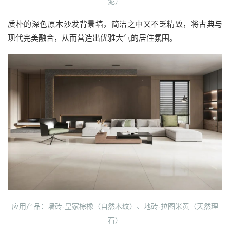
泥）
质朴的深色原木沙发背景墙，简洁之中又不乏精致，将古典与
现代完美融合，从而营造出优雅大气的居住氛围。
应用产品：墙砖-皇家棕橡（自然木纹）、地砖-拉图米黄（天然理
石）