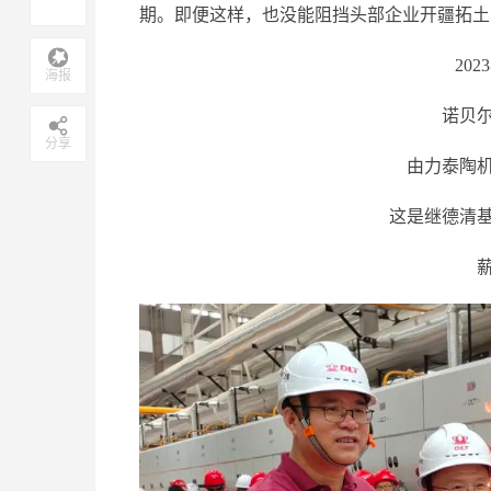
期。即便这样，也没能阻挡头部企业开疆拓土
20
海报
诺贝
分享
由力泰陶
这是继德清