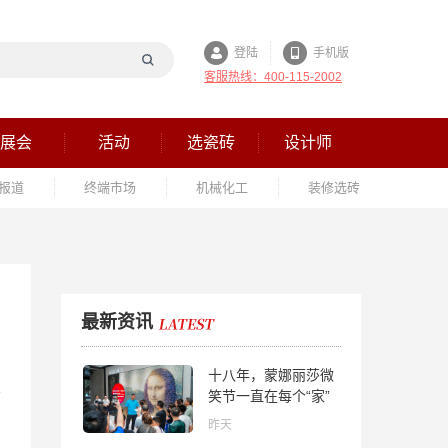
登陆
手机版
客服热线：400-115-2002
展会
活动
选瓷砖
设计师
报道
终端市场
机械化工
装修选砖
最新资讯
十八年，蒙娜丽莎微
笑节一直在每个“家”
的故事里
昨天