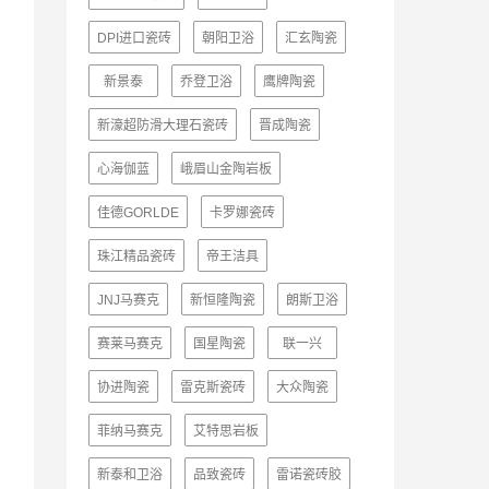
DPI进口瓷砖
朝阳卫浴
汇玄陶瓷
新景泰
乔登卫浴
鹰牌陶瓷
新濠超防滑大理石瓷砖
晋成陶瓷
心海伽蓝
峨眉山金陶岩板
佳德GORLDE
卡罗娜瓷砖
珠江精品瓷砖
帝王洁具
JNJ马赛克
新恒隆陶瓷
朗斯卫浴
赛莱马赛克
国星陶瓷
联一兴
协进陶瓷
雷克斯瓷砖
大众陶瓷
菲纳马赛克
艾特思岩板
新泰和卫浴
品致瓷砖
雷诺瓷砖胶