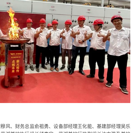
理穆风、财务总监俞祖勇、设备部经理王化能、基建部经理吴乐