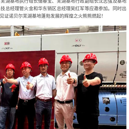
、芜湖基地执行组长储春宝、芜湖基地行政副组长沈志强及基地
科技总经理管火金和华东销区总经理吴红军等应邀参加。同时出
见证诺贝尔芜湖基地蓬勃发展的辉煌之火熊熊燃起！