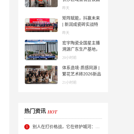
满举行，共探渠道拓
昨天
展与门店升级新路径
矩阵赋能，抖赢未来
| 新润成瓷砖实战特
训营成功举办，吹响
昨天
品牌秋季营销冲锋
宏宇陶瓷全国星主播
号！
溯源广东生产基地，
进阶ROI长效变现新
20小时前
路径
体系造境·质感同源 |
繁花艺术砖2026新品
发布媒体见面会圆满
21小时前
举行
热门资讯
别人在打价格战，它在修护城河：新明珠岩板的逆势密码