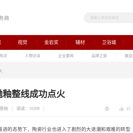
馆
视觉
金岩奖
辅材
卫浴城
热点
人物访谈
企业要闻
品牌之窗
展会
火
抛釉整线成功点火
思桃
阅读：10208
15
续推进的态势下，陶瓷行业也进入了剧烈的大退潮和艰难的转型