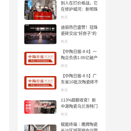
别人在打价格战，它
在修护城河：新明珠
岩板的逆势密码
昨天
迪丽热巴盛赞！冠珠
瓷砖交出“好房子”的
标准答卷
昨天
【中陶日报-8.6】一
陶企负债1.05亿破产
清算；东鹏拟延长基
昨天
金投资期限；工信部
【中陶日报-8.5】广
开展建陶行业能效领
东省10批次陶瓷砖不
跑者企业推荐工作
合格；科达购买特福
昨天
国际股份申请未通
113%超额收官！新
过；蒙娜丽莎5千万
中源陶瓷乌兰浩特门
回购股份；建霖家居
店周年活动圆满落幕
海外产能突破18亿元
昨天
赋能终端︱鹰牌陶瓷
长沙区域营销会议圆