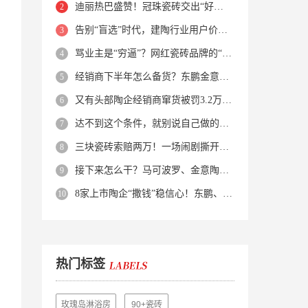
迪丽热巴盛赞！冠珠瓷砖交出“好房子”的标准答卷
告别“盲选”时代，建陶行业用户价值正在被改写！
骂业主是“穷逼”？网红瓷砖品牌的“真实面目”被揭开了！
经销商下半年怎么备货？东鹏金意陶马可波罗等10大品牌集体亮剑
又有头部陶企经销商窜货被罚3.2万！品牌区域保护岌岌可危？
达不到这个条件，就别说自己做的是质感砖！
三块瓷砖索赔两万！一场闹剧撕开了装修“碰瓷”的遮羞布
接下来怎么干？马可波罗、金意陶、蒙娜丽莎、箭牌、欧神诺、宏宇…
8家上市陶企“撒钱”稳信心！东鹏、蒙娜丽莎等启动回购增持
热门标签
玫瑰岛淋浴房
90+瓷砖