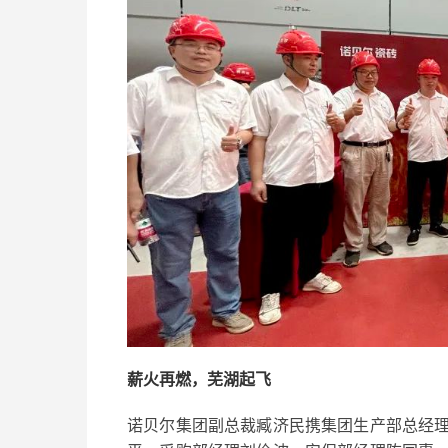
薪火再燃，芜湖起飞
诺贝尔集团副总裁臧济民携集团生产部总经