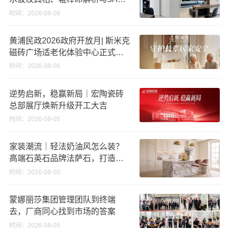
准选购指南
时间：2026-08-06
黄浦民政2026政府开放月| 斯米克
磁砖广场适老化体验中心正式亮
相
时间：2026-08-06
逆势启新，稳赢新局｜宏陶瓷砖
总部展厅焕新升级开工大吉
时间：2026-08-05
家装潮流｜轻法奶油风怎么装？
高端石英石品牌法萨石，打造质
感橱柜台面
时间：2026-08-05
蒙娜丽莎集团管理团队到终端
去，厂商同心找到市场的答案
时间：2026-08-05