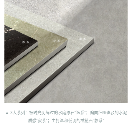
▲ 3大系列：被时光历练过的水磨原石“逸系”；偏向细哑斑驳的水泥
质感“寂系”；主打温和低调的橄榄石“静系”