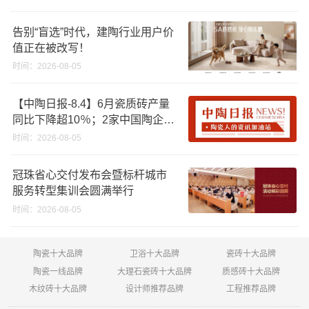
告别“盲选”时代，建陶行业用户价
值正在被改写！
时间：2026-08-05
【中陶日报-8.4】6月瓷质砖产量
同比下降超10％；2家中国陶企亮
相马来西亚ARCHIDEX 2026石材
时间：2026-08-05
展；东鹏已斥资4852万回购股
份；方向集团出海
冠珠省心交付发布会暨标杆城市
服务转型集训会圆满举行
时间：2026-08-05
陶瓷十大品牌
卫浴十大品牌
瓷砖十大品牌
陶瓷一线品牌
大理石瓷砖十大品牌
质感砖十大品牌
木纹砖十大品牌
设计师推荐品牌
工程推荐品牌