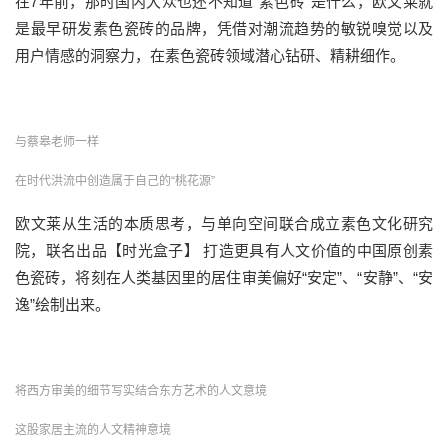
在7年前，那时国内大众也还不知道“素色砖”是什么，欧文莱就
是最早研发素色瓷砖的品牌，凭借对潮流趋势的敏锐嗅觉以及
用户情感的洞察力，在素色瓷砖领域潜心钻研、精耕细作。
与蔡皋老师一样
在时代洪流中创造属于自己的“桃花源”
欧文莱从生活的本质思考，与单向空间联合成立素色文化研究
院，联名出品【时光盒子】 打造更具有人文价值的中国原创素
色瓷砖，将刻在人类基因里的居住审美偏好“安定”、“安静”、“安
逸”绘制出来。
将西方审美的细节写实结合东方艺术的人文意境
这股家居主流的人文精神意境